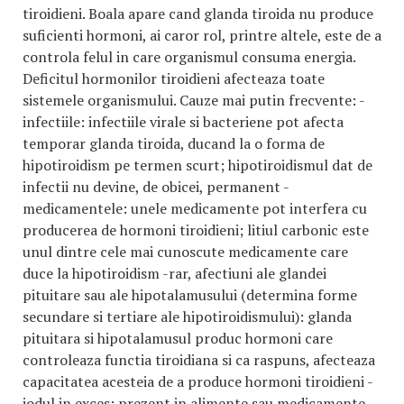
tiroidieni. Boala apare cand glanda tiroida nu produce
suficienti hormoni, ai caror rol, printre altele, este de a
controla felul in care organismul consuma energia.
Deficitul hormonilor tiroidieni afecteaza toate
sistemele organismului. Cauze mai putin frecvente: -
infectiile: infectiile virale si bacteriene pot afecta
temporar glanda tiroida, ducand la o forma de
hipotiroidism pe termen scurt; hipotiroidismul dat de
infectii nu devine, de obicei, permanent -
medicamentele: unele medicamente pot interfera cu
producerea de hormoni tiroidieni; litiul carbonic este
unul dintre cele mai cunoscute medicamente care
duce la hipotiroidism -rar, afectiuni ale glandei
pituitare sau ale hipotalamusului (determina forme
secundare si tertiare ale hipotiroidismului): glanda
pituitara si hipotalamusul produc hormoni care
controleaza functia tiroidiana si ca raspuns, afecteaza
capacitatea acesteia de a produce hormoni tiroidieni -
iodul in exces: prezent in alimente sau medicamente,