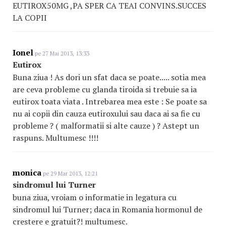
EUTIROX50MG ,PA SPER CA TEAI CONVINS.SUCCES
LA COPII
Ionel
pe 27 Mai 2013, 13:33
Eutirox
Buna ziua ! As dori un sfat daca se poate..... sotia mea
are ceva probleme cu glanda tiroida si trebuie sa ia
eutirox toata viata . Intrebarea mea este : Se poate sa
nu ai copii din cauza eutiroxului sau daca ai sa fie cu
probleme ? ( malformatii si alte cauze ) ? Astept un
raspuns. Multumesc !!!!
monica
pe 29 Mar 2013, 12:21
sindromul lui Turner
buna ziua, vroiam o informatie in legatura cu
sindromul lui Turner; daca in Romania hormonul de
crestere e gratuit?! multumesc.