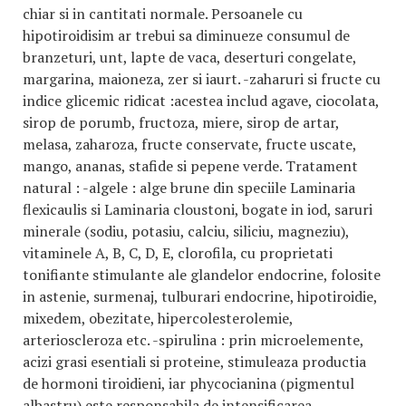
chiar si in cantitati normale. Persoanele cu
hipotiroidisim ar trebui sa diminueze consumul de
branzeturi, unt, lapte de vaca, deserturi congelate,
margarina, maioneza, zer si iaurt. -zaharuri si fructe cu
indice glicemic ridicat :acestea includ agave, ciocolata,
sirop de porumb, fructoza, miere, sirop de artar,
melasa, zaharoza, fructe conservate, fructe uscate,
mango, ananas, stafide si pepene verde. Tratament
natural : -algele : alge brune din speciile Laminaria
flexicaulis si Laminaria cloustoni, bogate in iod, saruri
minerale (sodiu, potasiu, calciu, siliciu, magneziu),
vitaminele A, B, C, D, E, clorofila, cu proprietati
tonifiante stimulante ale glandelor endocrine, folosite
in astenie, surmenaj, tulburari endocrine, hipotiroidie,
mixedem, obezitate, hipercolesterolemie,
arterioscleroza etc. -spirulina : prin microelemente,
acizi grasi esentiali si proteine, stimuleaza productia
de hormoni tiroidieni, iar phycocianina (pigmentul
albastru) este responsabila de intensificarea