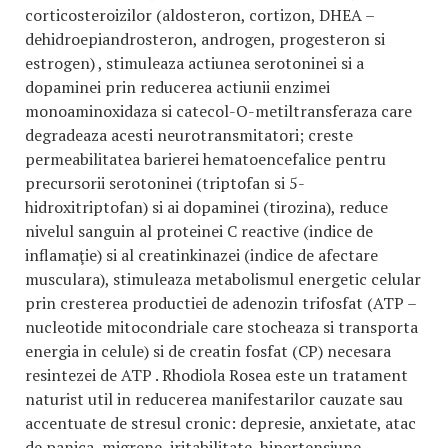
corticosteroizilor (aldosteron, cortizon, DHEA –
dehidroepiandrostero
n
, androgen, progesteron si
estrogen) , stimuleaza actiunea serotoninei si a
dopaminei prin reducerea actiunii enzimei
monoaminoxidaza si catecol-O-metiltransferaza care
degradeaza acesti neurotransmitatori; creste
permeabilitatea barierei hematoencefalice pentru
precursorii serotoninei (triptofan si 5-
hidroxitriptofan) si ai dopaminei (tirozina), reduce
nivelul sanguin al proteinei C reactive (indice de
inflamaţie) si al creatinkinazei (indice de afectare
musculara), stimuleaza metabolismul energetic celular
prin cresterea productiei de adenozin trifosfat (ATP –
nucleotide mitocondriale care stocheaza si transporta
energia in celule) si de creatin fosfat (CP) necesara
resintezei de ATP . Rhodiola Rosea este un tratament
naturist util in reducerea manifestarilor cauzate sau
accentuate de stresul cronic: depresie, anxietate, atac
de panica, migrene, iritabilitate, hipertensiune