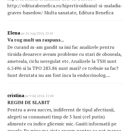
http://editurabenefica.ro/hipertiroidismul-si-maladia-
graves-basedow/ Multa sanatate, Editura Benefica
Elena
pe 26 Aug 2014, 22:41
Va rog mult un raspuns...
De curand m-am gandit sa imi fac analizele pentru
tiroida deoarece aveam probleme cu stari de oboseala,
ameteala, ciclu neregulat etc. Analizele la TSH sunt
6.5496 si la TPO 283.86 sunt mari? ce trebuie sa fac?
Sunt derutata nu am fost inca la endocrinolog....
cristina
pe 9 Iul 2014, 21:00
REGIM DE SLABIT
Pentru a avea succes, indiferent de tipul afectiunii,
alegeti sa consumati timp de 3 luni (cel putin)
alimente cu indice glicemic mic. Gasiti informatii pe
google. Pe mine ma ajuta enorm pentru ca pot manca