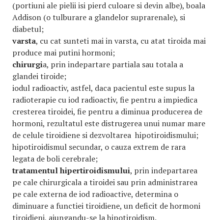
(portiuni ale pielii isi pierd culoare si devin albe), boala
Addison (o tulburare a glandelor suprarenale), si
diabetul;
varsta
, cu cat sunteti mai in varsta, cu atat tiroida mai
produce mai putini hormoni;
chirurgi
a, prin indepartare partiala sau totala a
glandei tiroide;
iodul radioactiv, astfel, daca pacientul este supus la
radioterapie cu iod radioactiv, fie pentru a impiedica
cresterea tiroidei, fie pentru a diminua producerea de
hormoni, rezultatul este distrugerea unui numar mare
de celule tiroidiene si dezvoltarea hipotiroidismului;
hipotiroidismul secundar, o cauza extrem de rara
legata de boli cerebrale;
tratamentul hipertiroidismului
, prin indepartarea
pe cale chirurgicala a tiroidei sau prin administrarea
pe cale externa de iod radioactive, determina o
diminuare a functiei tiroidiene, un deficit de hormoni
tiroidieni, ajungandu-se la hipotiroidism.