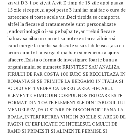
zn vit D 3 1 pe zi ,vit A,vit E timp de 15 zile apoi pauza
15 zile si repet ,si apoi peste 3 luni iar mai fac o cura de
osteocare si toate acele vit .Deci tiroida se comporta
altfel la fiecare si tratamentele sunt personalizate
,endocrinologii o i-au pe bajbaite ,ar trebui fiecare
balnav sa aiba un carnet sa noteze starea zilnica si
cand merge la medic sa discute si sa stabileasca ,asa ca
acum cum toti alearga dupa bani si medicina a ajuns
afacere .Exista o forma de investigare foarte buna a
organismului se numeste KRINITEST SAU ANALIZA
FIRULUI DE PAR COSTA 100 EURO SE RECOLTEAZA IN
ROMANIA SI SE TRIMITE LA BERGAMO IN ITALIA SI
ACOLO VETI VEDEA CA DEREGLAREA FIECARUL
ELEMENT CHIMIC DIN CORPUL NOSTRU CARE ESTE
FORMAT DIN TOATE ELEMENTELE DIN TABLOUL LUI
MENDELEEV ,DA O STARE DE DISCONFORT PANA LA
BOALA,INTERPRETREA VINE IN 20 ZILE SI ARE 20 DE
PAGINI CU EXPLICATII PE INTELESUL OMULUI DE
RAND SI PRIMESTI SI ALIMENTE PERMISE SI