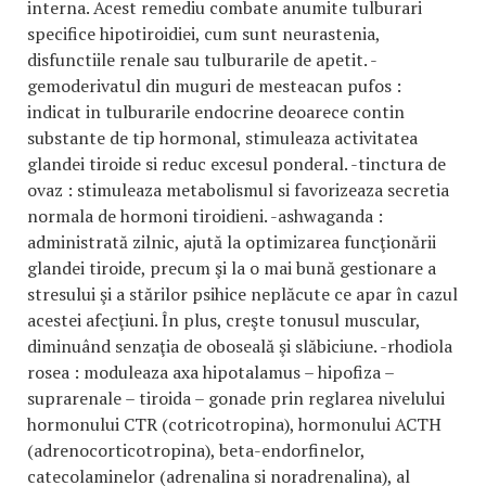
interna. Acest remediu combate anumite tulburari
specifice hipotiroidiei, cum sunt neurastenia,
disfunctiile renale sau tulburarile de apetit. -
gemoderivatul din muguri de mesteacan pufos :
indicat in tulburarile endocrine deoarece contin
substante de tip hormonal, stimuleaza activitatea
glandei tiroide si reduc excesul ponderal. -tinctura de
ovaz : stimuleaza metabolismul si favorizeaza secretia
normala de hormoni tiroidieni. -ashwaganda :
administrată zilnic, ajută la optimizarea funcţionării
glandei tiroide, precum şi la o mai bună gestionare a
stresului şi a stărilor psihice neplăcute ce apar în cazul
acestei afecţiuni. În plus, creşte tonusul muscular,
diminuând senzaţia de oboseală şi slăbiciune. -rhodiola
rosea : moduleaza axa hipotalamus – hipofiza –
suprarenale – tiroida – gonade prin reglarea nivelului
hormonului CTR (cotricotropina), hormonului ACTH
(adrenocorticotropina
), beta-endorfinelor,
catecolaminelor (adrenalina si noradrenalina), al