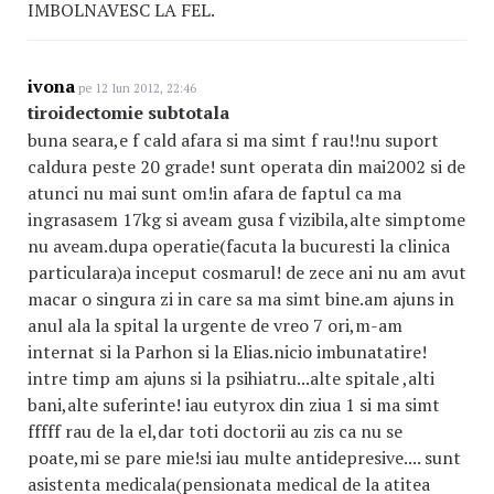
IMBOLNAVESC LA FEL.
ivona
pe 12 Iun 2012, 22:46
tiroidectomie subtotala
buna seara,e f cald afara si ma simt f rau!!nu suport
caldura peste 20 grade! sunt operata din mai2002 si de
atunci nu mai sunt om!in afara de faptul ca ma
ingrasasem 17kg si aveam gusa f vizibila,alte simptome
nu aveam.dupa operatie(facuta la bucuresti la clinica
particulara)a inceput cosmarul! de zece ani nu am avut
macar o singura zi in care sa ma simt bine.am ajuns in
anul ala la spital la urgente de vreo 7 ori,m-am
internat si la Parhon si la Elias.nicio imbunatatire!
intre timp am ajuns si la psihiatru...alte spitale ,alti
bani,alte suferinte! iau eutyrox din ziua 1 si ma simt
fffff rau de la el,dar toti doctorii au zis ca nu se
poate,mi se pare mie!si iau multe antidepresive.... sunt
asistenta medicala(pensionata medical de la atitea