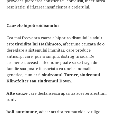
provoaca pierderea constientei, convulsii, incetinirea
respiratiei si irigarea insuficienta a creierului.
Cauzele hipotiroidismului
Cea mai frecventa cauza a hipotiroidismului la adult
este
tiroidita lui Hashimoto
, afectiune cauzata de o
dereglare a sistemului imunitar, care produce
anticorpi care, pur si simplu, distrug tiroida. De
asemenea, aceasta afectiune poate sa se traga din
familie sau poate fi asociata cu unele anomalii
genetice, cum ar fi
sindromul Turner, sindromul
Klinefelter sau sindromul Down
.
Alte cauze
care declanseaza aparitia acestei afectiuni
sunt:
boli autoimune
, adica: artrita reumatoida, vitiligo