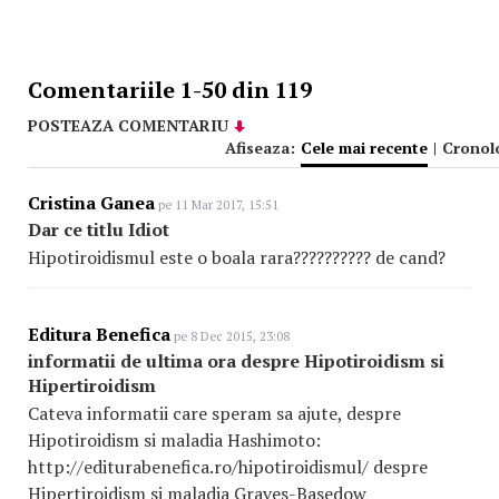
Comentariile 1-50 din 119
POSTEAZA COMENTARIU
Afiseaza:
Cele mai recente
|
Cronol
Cristina Ganea
pe 11 Mar 2017, 15:51
Dar ce titlu Idiot
Hipotiroidismul este o boala rara?????????? de cand?
Editura Benefica
pe 8 Dec 2015, 23:08
informatii de ultima ora despre Hipotiroidism si
Hipertiroidism
Cateva informatii care speram sa ajute, despre
Hipotiroidism si maladia Hashimoto:
http://editurabenefica.ro/hipotiroidismul/ despre
Hipertiroidism si maladia Graves-Basedow