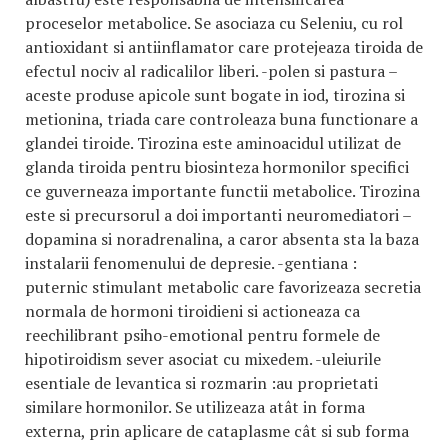
proceselor metabolice. Se asociaza cu Seleniu, cu rol
antioxidant si antiinflamator care protejeaza tiroida de
efectul nociv al radicalilor liberi. -polen si pastura –
aceste produse apicole sunt bogate in iod, tirozina si
metionina, triada care controleaza buna functionare a
glandei tiroide. Tirozina este aminoacidul utilizat de
glanda tiroida pentru biosinteza hormonilor specifici
ce guverneaza importante functii metabolice. Tirozina
este si precursorul a doi importanti neuromediatori –
dopamina si noradrenalina, a caror absenta sta la baza
instalarii fenomenului de depresie. -gentiana :
puternic stimulant metabolic care favorizeaza secretia
normala de hormoni tiroidieni si actioneaza ca
reechilibrant psiho-emotional pentru formele de
hipotiroidism sever asociat cu mixedem. -uleiurile
esentiale de levantica si rozmarin :au proprietati
similare hormonilor. Se utilizeaza atât in forma
externa, prin aplicare de cataplasme cât si sub forma