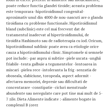
poate reduce functia glandei tiroide; aceasta problema
este temporara -hipotiroidismul congenital-
aproximativ unul din 4000 de nou-nascuti are o glanda
tiroidiana cu probleme functionale. Hipotiroidismul
bland (subclinic) este cel mai frecvent dat de
tratamentul inadecvat al hipertiroidismului, de
tiroidita Hashimoto sau de radioterapia cu iod. Oricum,
hipotiroidismul sublinic poate avea ca etiologie orice
cauza a hipotiroidismului clinic. Simptomele si semnele
pot include: -par aspru si subtire -piele uscata -unghii
friabile -tenta galbuie a tegumentelor -lentoarea in
miscari -pielea rece -intoleranta la frig -senzatia de
oboseala, slabiciune, toropeala, aspect adormit -
afectarea memoriei, depresie sau dificultati de
concentarare -constipatie -cicluri menstruale
abundente sau neregulate care pot tine mai mult de 5-
7 zile. Dieta Alimente indicate :-alimente bogate in
complexul B (orez