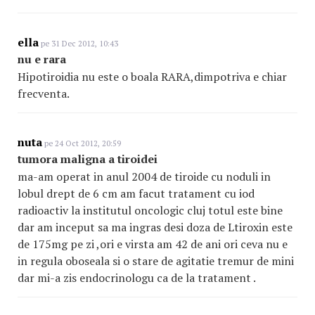
ella
pe 31 Dec 2012, 10:43
nu e rara
Hipotiroidia nu este o boala RARA,dimpotriva e chiar
frecventa.
nuta
pe 24 Oct 2012, 20:59
tumora maligna a tiroidei
ma-am operat in anul 2004 de tiroide cu noduli in
lobul drept de 6 cm am facut tratament cu iod
radioactiv la institutul oncologic cluj totul este bine
dar am inceput sa ma ingras desi doza de Ltiroxin este
de 175mg pe zi ,ori e virsta am 42 de ani ori ceva nu e
in regula oboseala si o stare de agitatie tremur de mini
dar mi-a zis endocrinologu ca de la tratament .