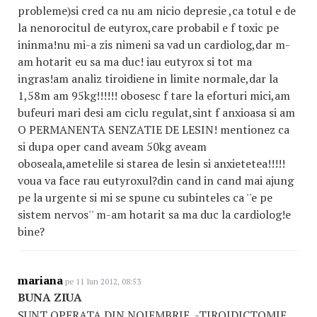
probleme)si cred ca nu am nicio depresie ,ca totul e de
la nenorocitul de eutyrox,care probabil e f toxic pe
ininma!nu mi-a zis nimeni sa vad un cardiolog,dar m-
am hotarit eu sa ma duc! iau eutyrox si tot ma
ingras!am analiz tiroidiene in limite normale,dar la
1,58m am 95kg!!!!!! obosesc f tare la eforturi mici,am
bufeuri mari desi am ciclu regulat,sint f anxioasa si am
O PERMANENTA SENZATIE DE LESIN! mentionez ca
si dupa oper cand aveam 50kg aveam
oboseala,ametelile si starea de lesin si anxietetea!!!!!
voua va face rau eutyroxul?din cand in cand mai ajung
pe la urgente si mi se spune cu subinteles ca ''e pe
sistem nervos'' m-am hotarit sa ma duc la cardiolog!e
bine?
mariana
pe 11 Iun 2012, 08:53
BUNA ZIUA
SUNT OPERATA DIN NOIEMBRIE..-TIROIDICTOMIE