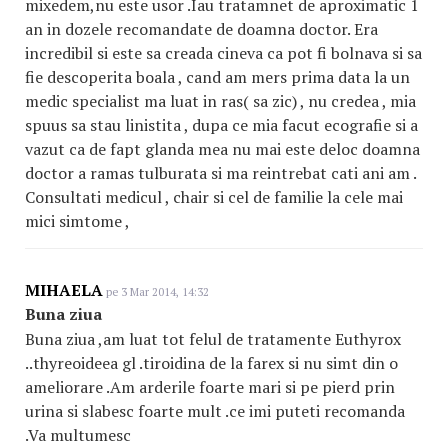
mixedem,nu este usor .Iau tratamnet de aproximatic 1
an in dozele recomandate de doamna doctor. Era
incredibil si este sa creada cineva ca pot fi bolnava si sa
fie descoperita boala , cand am mers prima data la un
medic specialist ma luat in ras( sa zic) , nu credea , mia
spuus sa stau linistita , dupa ce mia facut ecografie si a
vazut ca de fapt glanda mea nu mai este deloc doamna
doctor a ramas tulburata si ma reintrebat cati ani am .
Consultati medicul , chair si cel de familie la cele mai
mici simtome ,
MIHAELA
pe 3 Mar 2014, 14:32
Buna ziua
Buna ziua ,am luat tot felul de tratamente Euthyrox
..thyreoideea gl .tiroidina de la farex si nu simt din o
ameliorare .Am arderile foarte mari si pe pierd prin
urina si slabesc foarte mult .ce imi puteti recomanda
.Va multumesc