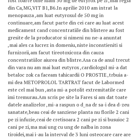
fost foarte bine luam 50 mg de eutyrox pe zi ,mai regla
din Ca,MG,VIT B1,B6.In aprilie 2010 am intrat la
menopauza ,am luat eutyroxul de 50 mg in
continuare,am facut parte din cei care au luat acest
medicament cand concentratiile din blistere au fost
gresite de la producator si nimeni nu ne-a anuntat
,mai ales ca lucrez in domeniu,niste inconstieniti si
furnizorii,am facut tireotoxicoza din cauza
concentratiilor aiurea din blistre.Asa ca de anul trecut
din vara nu am mai luat eutyrox ,cardiologul mi-a dat
betaloc zok ca faceam tahicardii O PROSTIE ,trbuia a-
mi dea METOPROLOL TARTRAT facut de Labormed
este cel mai bun ,asta mi-a potolit extremitatile care
imi tremurau.Am scris pe site la Fares si am dat toate
datele analizelor ,mi-a raspun o d_na dr sa-i dea d-zeu
sanatate,beau ceai de sanziene planta nu florile 2 cani
pe zi infuzie,ceai de cretisoara 2 cani pe zi si busuioc 2
cani pe zi,ma mai ung cu ung de nalba in zona
tiroidei,mai i-au la interval de 3 luni osteocare care are