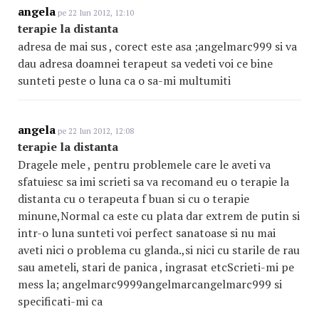
angela
pe 22 Iun 2012, 12:10
terapie la distanta
adresa de mai sus , corect este asa ;angelmarc999 si va
dau adresa doamnei terapeut sa vedeti voi ce bine
sunteti peste o luna ca o sa-mi multumiti
angela
pe 22 Iun 2012, 12:08
terapie la distanta
Dragele mele , pentru problemele care le aveti va
sfatuiesc sa imi scrieti sa va recomand eu o terapie la
distanta cu o terapeuta f buan si cu o terapie
minune,Normal ca este cu plata dar extrem de putin si
intr-o luna sunteti voi perfect sanatoase si nu mai
aveti nici o problema cu glanda.,si nici cu starile de rau
sau ameteli, stari de panica , ingrasat etcScrieti-mi pe
mess la; angelmarc9999angelma
rcangelmarc999
si
specificati-mi ca