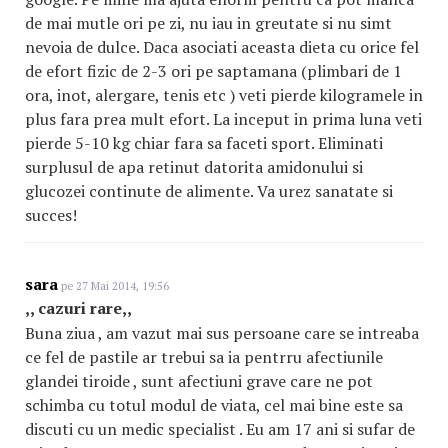
de mai mutle ori pe zi, nu iau in greutate si nu simt
nevoia de dulce. Daca asociati aceasta dieta cu orice fel
de efort fizic de 2-3 ori pe saptamana (plimbari de 1
ora, inot, alergare, tenis etc ) veti pierde kilogramele in
plus fara prea mult efort. La inceput in prima luna veti
pierde 5-10 kg chiar fara sa faceti sport. Eliminati
surplusul de apa retinut datorita amidonului si
glucozei continute de alimente. Va urez sanatate si
succes!
sara
pe 27 Mai 2014, 19:56
,, cazuri rare,,
Buna ziua , am vazut mai sus persoane care se intreaba
ce fel de pastile ar trebui sa ia pentrru afectiunile
glandei tiroide , sunt afectiuni grave care ne pot
schimba cu totul modul de viata, cel mai bine este sa
discuti cu un medic specialist . Eu am 17 ani si sufar de