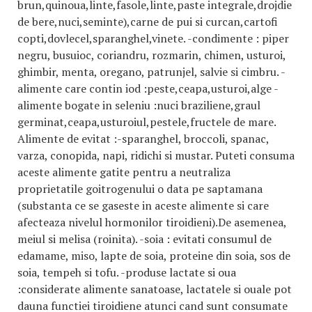
brun,quinoua,linte,fasole,linte,paste integrale,drojdie
de bere,nuci,seminte),carne de pui si curcan,cartofi
copti,dovlecel,sparanghel,vinete. -condimente : piper
negru, busuioc, coriandru, rozmarin, chimen, usturoi,
ghimbir, menta, oregano, patrunjel, salvie si cimbru. -
alimente care contin iod :peste,ceapa,usturoi,alge -
alimente bogate in seleniu :nuci braziliene,graul
germinat,ceapa,usturoiul,pestele,fructele de mare.
Alimente de evitat :-sparanghel, broccoli, spanac,
varza, conopida, napi, ridichi si mustar. Puteti consuma
aceste alimente gatite pentru a neutraliza
proprietatile goitrogenului o data pe saptamana
(substanta ce se gaseste in aceste alimente si care
afecteaza nivelul hormonilor tiroidieni).De asemenea,
meiul si melisa (roinita). -soia : evitati consumul de
edamame, miso, lapte de soia, proteine din soia, sos de
soia, tempeh si tofu. -produse lactate si oua
:considerate alimente sanatoase, lactatele si ouale pot
dauna functiei tiroidiene atunci cand sunt consumate