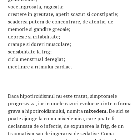
voce ingrosata, ragusita;
crestere in greutate, apetit scazut si constipatie;
scaderea puterii de concentrare, de atentie, de
memorie si gandire greoaie;
depresie si iritabilitate;
crampe si dureri musculare;
sensibilitate la frig;
ciclu menstrual dereglat;
incetinire a ritmului cardiac.
Daca hipotiroidismul nu este tratat, simptomele
progreseaza, iar in unele cazuri evolueaza intr-o forma
grava a hipotiroidismului, numita
mixedem
. De aici se
poate ajunge la coma mixedemica, care poate fi
declansata de o infectie, de expunerea la frig, de un
traumatism sau de ingerarea de sedative. Coma