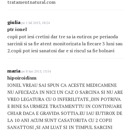
tratamentnatural.com
giulia
pe 1 Iul 2013, 18:24
ptr ionel
copii pot iesi cretini dar tre sa ia eutirox pe periaoda
sarcinii si sa fie atent monitorizata la fiecare 3 luni sau
2.copii pot iesi sanatosi dar e si riscul sa fie bolnavi
maria
pe 8 Iun 2013, 13:54
hipoiroidism
IONEL VREAU SAI SPUN CA ACESTE MEDICAMENE
NU AFECEAZA IN NICI UN CAZ O SARCINA SI NU ARE
VREO LEGATURA CU O INFERILITATE ,DIN POTRIVA
E BINE SA URMEZE TRATAMENTTU IN CONTINUARE
CHIAR DACA E GRAVIDA SOTTIA.EU IAU EUTIROX DE
LA 10 ANI ACUM SUNT CASATORITA CU 2 COPII
SANATTOSI ,SI AM LUAT SI IN TIMPUL SARCINI