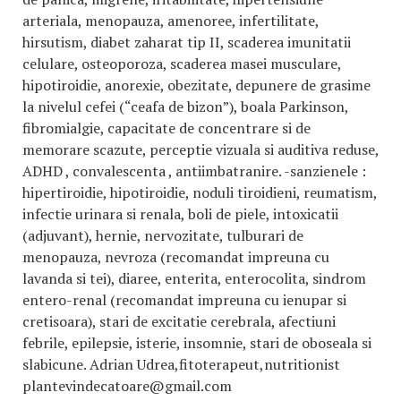
arteriala, menopauza, amenoree, infertilitate,
hirsutism, diabet zaharat tip II, scaderea imunitatii
celulare, osteoporoza, scaderea masei musculare,
hipotiroidie, anorexie, obezitate, depunere de grasime
la nivelul cefei (“ceafa de bizon”), boala Parkinson,
fibromialgie, capacitate de concentrare si de
memorare scazute, perceptie vizuala si auditiva reduse,
ADHD , convalescenta , antiimbatranire. -sanzienele :
hipertiroidie, hipotiroidie, noduli tiroidieni, reumatism,
infectie urinara si renala, boli de piele, intoxicatii
(adjuvant), hernie, nervozitate, tulburari de
menopauza, nevroza (recomandat impreuna cu
lavanda si tei), diaree, enterita, enterocolita, sindrom
entero-renal (recomandat impreuna cu ienupar si
cretisoara), stari de excitatie cerebrala, afectiuni
febrile, epilepsie, isterie, insomnie, stari de oboseala si
slabicune. Adrian Udrea,fitoterapeut,nutritionist
plantevindecatoare@gmail.com