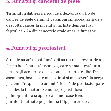
3. Fumatul şi cancerul de piele
Tutunul îţi dublează riscul de a dezvolta un tip de
cancer de piele denumit carcinom spinocelular şi de a
dezvolta cancer la nivelul gurii. Este demonstrat
faptul că 75% din cancerele orale apar la fumători.
4. Fumatul şi psoriazisul
Studiile au arătat că fumătorii au un risc crescut de a
face o boală numită psoriazis, care se manifestă prin
pete roşii acoperite de coji sau chiar cruste albe. De
asemenea, boala este mai extinsă şi mai severă la aceşti
pacienţi. În special o anumită formă de psoriazis apare
mai des la fumători. Se numeşte pustuloză
palmoplantară şi apare ca numeroase leziuni
purulente situate pe palme şi tălpi, dureroase.