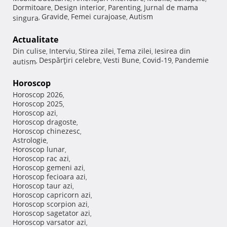
Dormitoare
Design interior
Parenting
Jurnal de mama
,
,
,
Gravide
Femei curajoase
Autism
singura
,
,
,
Actualitate
Din culise
Interviu
Stirea zilei
Tema zilei
Iesirea din
,
,
,
,
Despărţiri celebre
Vesti Bune
Covid-19
Pandemie
autism
,
,
,
,
Horoscop
Horoscop 2026
,
Horoscop 2025
,
Horoscop azi
,
Horoscop dragoste
,
Horoscop chinezesc
,
Astrologie
,
Horoscop lunar
,
Horoscop rac azi
,
Horoscop gemeni azi
,
Horoscop fecioara azi
,
Horoscop taur azi
,
Horoscop capricorn azi
,
Horoscop scorpion azi
,
Horoscop sagetator azi
,
Horoscop varsator azi
,