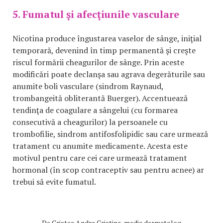
5. Fumatul şi afecţiunile vasculare
Nicotina produce îngustarea vaselor de sânge, iniţial
temporară, devenind în timp permanentă şi creşte
riscul formării cheagurilor de sânge. Prin aceste
modificări poate declanşa sau agrava degerăturile sau
anumite boli vasculare (sindrom Raynaud,
trombangeită obliterantă Buerger). Accentuează
tendinţa de coagulare a sângelui (cu formarea
consecutivă a cheagurilor) la persoanele cu
trombofilie, sindrom antifosfolipidic sau care urmează
tratament cu anumite medicamente. Acesta este
motivul pentru care cei care urmează tratament
hormonal (în scop contraceptiv sau pentru acnee) ar
trebui să evite fumatul.
De
Cristea Andra Cristina, medic dermatolog