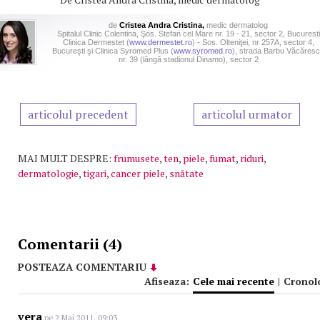
de
Cristea Andra Cristina,
medic dermatolog
Spitalul Clinic Colentina, Şos. Stefan cel Mare nr. 19 - 21, sector 2, Bucuresti
Clinica Dermestet (
www.dermestet.ro
) - Sos. Olteniţei, nr 257A, sector 4,
Bucureşti şi Clinica Syromed Plus (
www.syromed.ro
), strada Barbu Văcăres
nr. 39 (lângă stadionul Dinamo), sector 2
articolul precedent
articolul urmator
MAI MULT DESPRE:
frumusete
,
ten
,
piele
,
fumat
,
riduri
,
dermatologie
,
tigari
,
cancer piele
,
snătate
Comentarii (4)
POSTEAZA COMENTARIU
Afiseaza:
Cele mai recente
|
Cronol
vera
pe 2 Mai 2011, 09:03