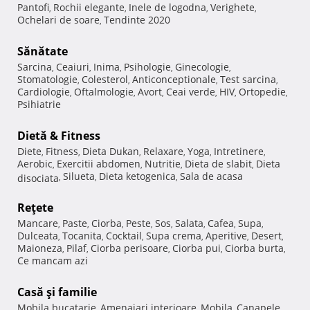
Pantofi
Rochii elegante
Inele de logodna
Verighete
,
,
,
,
Ochelari de soare
Tendinte 2020
,
Sănătate
Sarcina
Ceaiuri
Inima
Psihologie
Ginecologie
,
,
,
,
,
Stomatologie
Colesterol
Anticonceptionale
Test sarcina
,
,
,
,
Cardiologie
Oftalmologie
Avort
Ceai verde
HIV
Ortopedie
,
,
,
,
,
,
Psihiatrie
Dietă & Fitness
Diete
Fitness
Dieta Dukan
Relaxare
Yoga
Intretinere
,
,
,
,
,
,
Aerobic
Exercitii abdomen
Nutritie
Dieta de slabit
Dieta
,
,
,
,
Silueta
Dieta ketogenica
Sala de acasa
disociata
,
,
,
Reţete
Mancare
Paste
Ciorba
Peste
Sos
Salata
Cafea
Supa
,
,
,
,
,
,
,
,
Dulceata
Tocanita
Cocktail
Supa crema
Aperitive
Desert
,
,
,
,
,
,
Maioneza
Pilaf
Ciorba perisoare
Ciorba pui
Ciorba burta
,
,
,
,
,
Ce mancam azi
Casă şi familie
Mobila bucatarie
Amenajari interioare
Mobila
Canapele
,
,
,
,