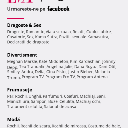
Urmareste-ne pe
Dragoste & Sex
Dragoste
Romantic
Viata sexuala
Relatii
Cuplu
Iubire
,
,
,
,
,
,
Casatorie
Sex
Kama Sutra
Pozitii sexuale Kamasutra
,
,
,
,
Declaratii de dragoste
Divertisment
Meghan Markle
Kate Middleton
Kim Kardashian
Johnny
,
,
,
Teo Trandafir
Angelina Jolie
Dana Rogoz
Dani Otil
Depp
,
,
,
,
,
Smiley
Andra
Delia
Gina Pistol
Justin Bieber
Melania
,
,
,
,
,
Program TV
Program Pro TV
Program Antena 1
Trump
,
,
,
Frumuseţe
Păr
Rochii
Unghii
Parfumuri
Coafuri
Machiaj
Sani
,
,
,
,
,
,
,
Manichiura
Sampon
Buze
Celulita
Machiaj ochi
,
,
,
,
,
Tratament celulita
Salonul de acasa
,
Modă
Rochii
Rochii de seara
Rochii de mireasa
Costume de baie
,
,
,
,