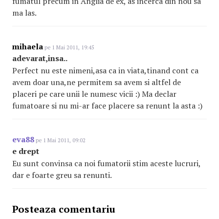
fumatul precum in Anglia de ex, as incerca din nou sa
ma las.
mihaela
pe 1 Mai 2011, 19:45
adevarat,insa..
Perfect nu este nimeni,asa ca in viata,tinand cont ca
avem doar una,ne permitem sa avem si altfel de
placeri pe care unii le numesc vicii :) Ma declar
fumatoare si nu mi-ar face placere sa renunt la asta :)
eva88
pe 1 Mai 2011, 09:02
e drept
Eu sunt convinsa ca noi fumatorii stim aceste lucruri,
dar e foarte greu sa renunti.
Posteaza comentariu