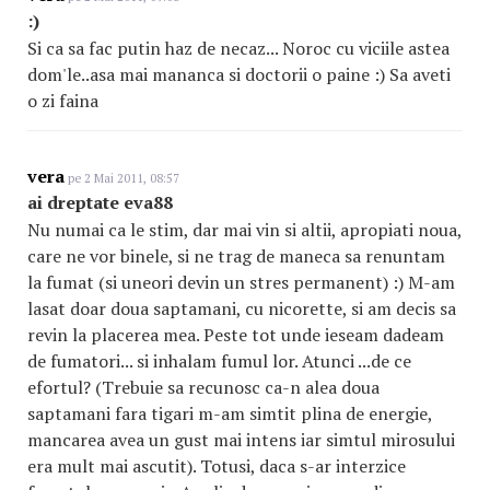
:)
Si ca sa fac putin haz de necaz... Noroc cu viciile astea
dom'le..asa mai mananca si doctorii o paine :) Sa aveti
o zi faina
vera
pe 2 Mai 2011, 08:57
ai dreptate eva88
Nu numai ca le stim, dar mai vin si altii, apropiati noua,
care ne vor binele, si ne trag de maneca sa renuntam
la fumat (si uneori devin un stres permanent) :) M-am
lasat doar doua saptamani, cu nicorette, si am decis sa
revin la placerea mea. Peste tot unde ieseam dadeam
de fumatori... si inhalam fumul lor. Atunci ...de ce
efortul? (Trebuie sa recunosc ca-n alea doua
saptamani fara tigari m-am simtit plina de energie,
mancarea avea un gust mai intens iar simtul mirosului
era mult mai ascutit). Totusi, daca s-ar interzice