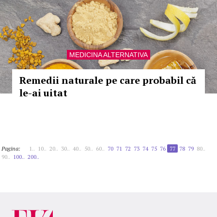
MEDICINA ALTERNATIVA
Remedii naturale pe care probabil că
le-ai uitat
Pagina:
1..
10..
20..
30..
40..
50..
60..
70
71
72
73
74
75
76
77
78
79
80..
90..
100..
200..