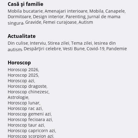
Casă şi familie
Mobila bucatarie
Amenajari interioare
Mobila
Canapele
,
,
,
,
Dormitoare
Design interior
Parenting
Jurnal de mama
,
,
,
Gravide
Femei curajoase
Autism
singura
,
,
,
Actualitate
Din culise
Interviu
Stirea zilei
Tema zilei
Iesirea din
,
,
,
,
Despărţiri celebre
Vesti Bune
Covid-19
Pandemie
autism
,
,
,
,
Horoscop
Horoscop 2026
,
Horoscop 2025
,
Horoscop azi
,
Horoscop dragoste
,
Horoscop chinezesc
,
Astrologie
,
Horoscop lunar
,
Horoscop rac azi
,
Horoscop gemeni azi
,
Horoscop fecioara azi
,
Horoscop taur azi
,
Horoscop capricorn azi
,
Horoscop scorpion azi
,