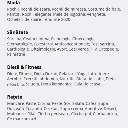
Modă
Rochii
Rochii de seara
Rochii de mireasa
Costume de baie
,
,
,
,
Pantofi
Rochii elegante
Inele de logodna
Verighete
,
,
,
,
Ochelari de soare
Tendinte 2020
,
Sănătate
Sarcina
Ceaiuri
Inima
Psihologie
Ginecologie
,
,
,
,
,
Stomatologie
Colesterol
Anticonceptionale
Test sarcina
,
,
,
,
Cardiologie
Oftalmologie
Avort
Ceai verde
HIV
Ortopedie
,
,
,
,
,
,
Psihiatrie
Dietă & Fitness
Diete
Fitness
Dieta Dukan
Relaxare
Yoga
Intretinere
,
,
,
,
,
,
Aerobic
Exercitii abdomen
Nutritie
Dieta de slabit
Dieta
,
,
,
,
Silueta
Dieta ketogenica
Sala de acasa
disociata
,
,
,
Reţete
Mancare
Paste
Ciorba
Peste
Sos
Salata
Cafea
Supa
,
,
,
,
,
,
,
,
Dulceata
Tocanita
Cocktail
Supa crema
Aperitive
Desert
,
,
,
,
,
,
Maioneza
Pilaf
Ciorba perisoare
Ciorba pui
Ciorba burta
,
,
,
,
,
Ce mancam azi