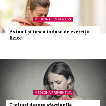
MEDICINA PREVENTIVA
Astmul și tusea induse de exerciții
fizice
MEDICINA PREVENTIVA
7 mituri despre afecțiunile