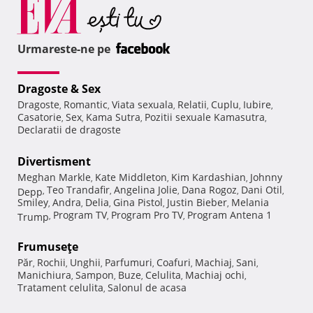
Urmareste-ne pe
Dragoste & Sex
Dragoste
Romantic
Viata sexuala
Relatii
Cuplu
Iubire
,
,
,
,
,
,
Casatorie
Sex
Kama Sutra
Pozitii sexuale Kamasutra
,
,
,
,
Declaratii de dragoste
Divertisment
Meghan Markle
Kate Middleton
Kim Kardashian
Johnny
,
,
,
Teo Trandafir
Angelina Jolie
Dana Rogoz
Dani Otil
Depp
,
,
,
,
,
Smiley
Andra
Delia
Gina Pistol
Justin Bieber
Melania
,
,
,
,
,
Program TV
Program Pro TV
Program Antena 1
Trump
,
,
,
Frumuseţe
Păr
Rochii
Unghii
Parfumuri
Coafuri
Machiaj
Sani
,
,
,
,
,
,
,
Manichiura
Sampon
Buze
Celulita
Machiaj ochi
,
,
,
,
,
Tratament celulita
Salonul de acasa
,