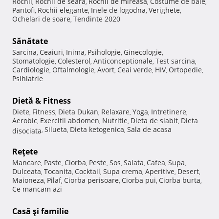
Rochii
Rochii de seara
Rochii de mireasa
Costume de baie
,
,
,
,
Pantofi
Rochii elegante
Inele de logodna
Verighete
,
,
,
,
Ochelari de soare
Tendinte 2020
,
Sănătate
Sarcina
Ceaiuri
Inima
Psihologie
Ginecologie
,
,
,
,
,
Stomatologie
Colesterol
Anticonceptionale
Test sarcina
,
,
,
,
Cardiologie
Oftalmologie
Avort
Ceai verde
HIV
Ortopedie
,
,
,
,
,
,
Psihiatrie
Dietă & Fitness
Diete
Fitness
Dieta Dukan
Relaxare
Yoga
Intretinere
,
,
,
,
,
,
Aerobic
Exercitii abdomen
Nutritie
Dieta de slabit
Dieta
,
,
,
,
Silueta
Dieta ketogenica
Sala de acasa
disociata
,
,
,
Reţete
Mancare
Paste
Ciorba
Peste
Sos
Salata
Cafea
Supa
,
,
,
,
,
,
,
,
Dulceata
Tocanita
Cocktail
Supa crema
Aperitive
Desert
,
,
,
,
,
,
Maioneza
Pilaf
Ciorba perisoare
Ciorba pui
Ciorba burta
,
,
,
,
,
Ce mancam azi
Casă şi familie