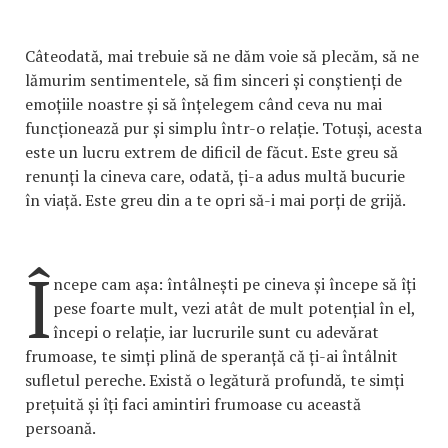
Câteodată, mai trebuie să ne dăm voie să plecăm, să ne
lămurim sentimentele, să fim sinceri și conștienți de
emoțiile noastre și să înțelegem când ceva nu mai
funcționează pur și simplu într-o relație. Totuși, acesta
este un lucru extrem de dificil de făcut. Este greu să
renunți la cineva care, odată, ți-a adus multă bucurie
în viață. Este greu din a te opri să-i mai porți de grijă.
Î
ncepe cam așa: întâlnești pe cineva și începe să îți
pese foarte mult, vezi atât de mult potențial în el,
începi o relație, iar lucrurile sunt cu adevărat
frumoase, te simți plină de speranță că ți-ai întâlnit
sufletul pereche. Există o legătură profundă, te simți
prețuită și îți faci amintiri frumoase cu această
persoană.