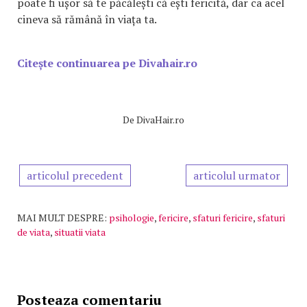
poate fi ușor să te păcălești că ești fericită, dar ca acel
cineva să rămână în viața ta.
Citește continuarea pe Divahair.ro
De
DivaHair.ro
articolul precedent
articolul urmator
MAI MULT DESPRE:
psihologie
,
fericire
,
sfaturi fericire
,
sfaturi
de viata
,
situatii viata
Posteaza comentariu