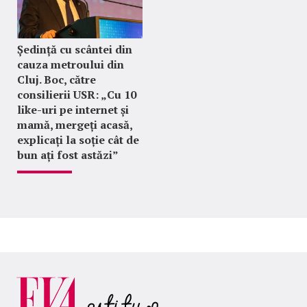
Ședință cu scântei din
cauza metroului din
Cluj. Boc, către
consilierii USR: „Cu 10
like-uri pe internet și
mamă, mergeți acasă,
explicați la soție cât de
bun ați fost astăzi”