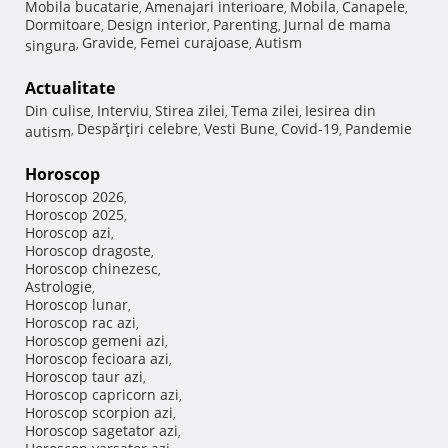
Mobila bucatarie
Amenajari interioare
Mobila
Canapele
,
,
,
,
Dormitoare
Design interior
Parenting
Jurnal de mama
,
,
,
Gravide
Femei curajoase
Autism
singura
,
,
,
Actualitate
Din culise
Interviu
Stirea zilei
Tema zilei
Iesirea din
,
,
,
,
Despărţiri celebre
Vesti Bune
Covid-19
Pandemie
autism
,
,
,
,
Horoscop
Horoscop 2026
,
Horoscop 2025
,
Horoscop azi
,
Horoscop dragoste
,
Horoscop chinezesc
,
Astrologie
,
Horoscop lunar
,
Horoscop rac azi
,
Horoscop gemeni azi
,
Horoscop fecioara azi
,
Horoscop taur azi
,
Horoscop capricorn azi
,
Horoscop scorpion azi
,
Horoscop sagetator azi
,