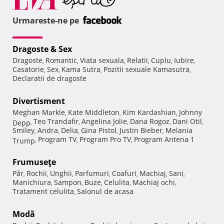
Urmareste-ne pe
Dragoste & Sex
Dragoste
Romantic
Viata sexuala
Relatii
Cuplu
Iubire
,
,
,
,
,
,
Casatorie
Sex
Kama Sutra
Pozitii sexuale Kamasutra
,
,
,
,
Declaratii de dragoste
Divertisment
Meghan Markle
Kate Middleton
Kim Kardashian
Johnny
,
,
,
Teo Trandafir
Angelina Jolie
Dana Rogoz
Dani Otil
Depp
,
,
,
,
,
Smiley
Andra
Delia
Gina Pistol
Justin Bieber
Melania
,
,
,
,
,
Program TV
Program Pro TV
Program Antena 1
Trump
,
,
,
Frumuseţe
Păr
Rochii
Unghii
Parfumuri
Coafuri
Machiaj
Sani
,
,
,
,
,
,
,
Manichiura
Sampon
Buze
Celulita
Machiaj ochi
,
,
,
,
,
Tratament celulita
Salonul de acasa
,
Modă