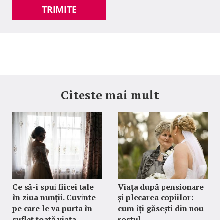
TRIMITE
Citeste mai mult
Ce să-i spui fiicei tale
Viața după pensionare
în ziua nunții. Cuvinte
și plecarea copiilor:
pe care le va purta în
cum îți găsești din nou
suflet toată viața
rostul