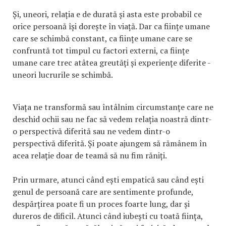
Și, uneori, relația e de durată și asta este probabil ce
orice persoană își dorește în viață. Dar ca ființe umane
care se schimbă constant, ca ființe umane care se
confruntă tot timpul cu factori externi, ca ființe
umane care trec atâtea greutăți și experiențe diferite -
uneori lucrurile se schimbă.
Viața ne transformă sau întâlnim circumstanțe care ne
deschid ochii sau ne fac să vedem relația noastră dintr-
o perspectivă diferită sau ne vedem dintr-o
perspectivă diferită. Și poate ajungem să rămânem în
acea relație doar de teamă să nu fim răniți.
Prin urmare, atunci când ești empatică sau când ești
genul de persoană care are sentimente profunde,
despărțirea poate fi un proces foarte lung, dar și
dureros de dificil. Atunci când iubești cu toată ființa,