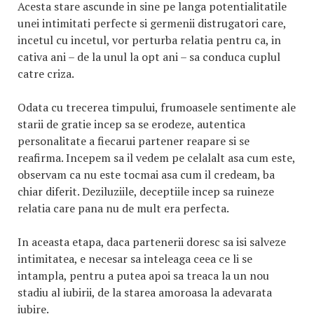
Acesta stare ascunde in sine pe langa potentialitatile
unei intimitati perfecte si germenii distrugatori care,
incetul cu incetul, vor perturba relatia pentru ca, in
cativa ani – de la unul la opt ani – sa conduca cuplul
catre criza.
Odata cu trecerea timpului, frumoasele sentimente ale
starii de gratie incep sa se erodeze, autentica
personalitate a fiecarui partener reapare si se
reafirma. Incepem sa il vedem pe celalalt asa cum este,
observam ca nu este tocmai asa cum il credeam, ba
chiar diferit. Deziluziile, deceptiile incep sa ruineze
relatia care pana nu de mult era perfecta.
In aceasta etapa, daca partenerii doresc sa isi salveze
intimitatea, e necesar sa inteleaga ceea ce li se
intampla, pentru a putea apoi sa treaca la un nou
stadiu al iubirii, de la starea amoroasa la adevarata
iubire.