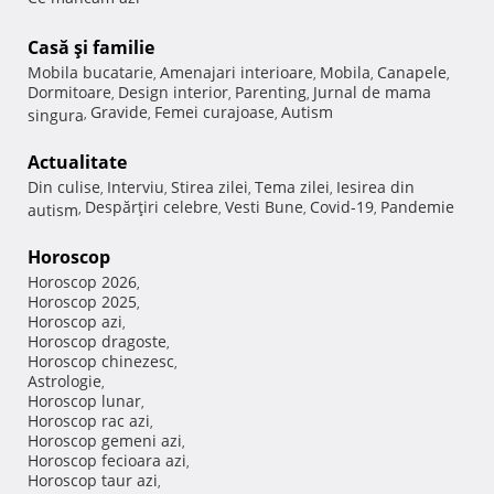
Casă şi familie
Mobila bucatarie
Amenajari interioare
Mobila
Canapele
,
,
,
,
Dormitoare
Design interior
Parenting
Jurnal de mama
,
,
,
Gravide
Femei curajoase
Autism
singura
,
,
,
Actualitate
Din culise
Interviu
Stirea zilei
Tema zilei
Iesirea din
,
,
,
,
Despărţiri celebre
Vesti Bune
Covid-19
Pandemie
autism
,
,
,
,
Horoscop
Horoscop 2026
,
Horoscop 2025
,
Horoscop azi
,
Horoscop dragoste
,
Horoscop chinezesc
,
Astrologie
,
Horoscop lunar
,
Horoscop rac azi
,
Horoscop gemeni azi
,
Horoscop fecioara azi
,
Horoscop taur azi
,