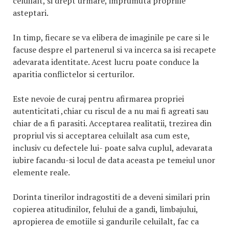
celuilalt, si drept urmare, imprumuta propriile
asteptari.
In timp, fiecare se va elibera de imaginile pe care si le
facuse despre el partenerul si va incerca sa isi recapete
adevarata identitate. Acest lucru poate conduce la
aparitia conflictelor si certurilor.
Este nevoie de curaj pentru afirmarea propriei
autenticitati ,chiar cu riscul de a nu mai fi agreati sau
chiar de a fi parasiti. Acceptarea realitatii, trezirea din
propriul vis si acceptarea celuilalt asa cum este,
inclusiv cu defectele lui- poate salva cuplul, adevarata
iubire facandu-si locul de data aceasta pe temeiul unor
elemente reale.
Dorinta tinerilor indragostiti de a deveni similari prin
copierea atitudinilor, felului de a gandi, limbajului,
apropierea de emotiile si gandurile celuilalt, fac ca