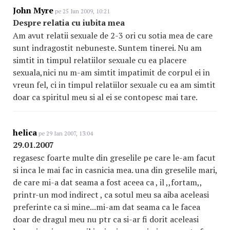
John Myre
pe 25 Iun 2009, 10:21
Despre relatia cu iubita mea
Am avut relatii sexuale de 2-3 ori cu sotia mea de care
sunt indragostit nebuneste. Suntem tinerei. Nu am
simtit in timpul relatiilor sexuale cu ea placere
sexuala,nici nu m-am simtit impatimit de corpul ei in
vreun fel, ci in timpul relatiilor sexuale cu ea am simtit
doar ca spiritul meu si al ei se contopesc mai tare.
helica
pe 29 Ian 2007, 13:04
29.01.2007
regasesc foarte multe din greselile pe care le-am facut
si inca le mai fac in casnicia mea. una din greselile mari,
de care mi-a dat seama a fost aceea ca , il ,,fortam,,
printr-un mod indirect , ca sotul meu sa aiba aceleasi
preferinte ca si mine...mi-am dat seama ca le facea
doar de dragul meu nu ptr ca si-ar fi dorit aceleasi