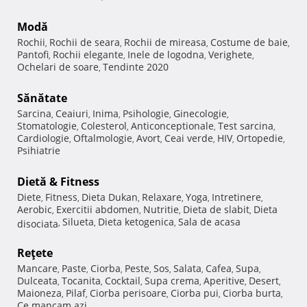
Modă
Rochii
Rochii de seara
Rochii de mireasa
Costume de baie
,
,
,
,
Pantofi
Rochii elegante
Inele de logodna
Verighete
,
,
,
,
Ochelari de soare
Tendinte 2020
,
Sănătate
Sarcina
Ceaiuri
Inima
Psihologie
Ginecologie
,
,
,
,
,
Stomatologie
Colesterol
Anticonceptionale
Test sarcina
,
,
,
,
Cardiologie
Oftalmologie
Avort
Ceai verde
HIV
Ortopedie
,
,
,
,
,
,
Psihiatrie
Dietă & Fitness
Diete
Fitness
Dieta Dukan
Relaxare
Yoga
Intretinere
,
,
,
,
,
,
Aerobic
Exercitii abdomen
Nutritie
Dieta de slabit
Dieta
,
,
,
,
Silueta
Dieta ketogenica
Sala de acasa
disociata
,
,
,
Reţete
Mancare
Paste
Ciorba
Peste
Sos
Salata
Cafea
Supa
,
,
,
,
,
,
,
,
Dulceata
Tocanita
Cocktail
Supa crema
Aperitive
Desert
,
,
,
,
,
,
Maioneza
Pilaf
Ciorba perisoare
Ciorba pui
Ciorba burta
,
,
,
,
,
Ce mancam azi