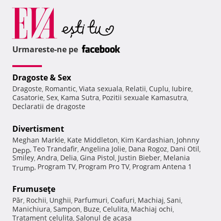
Urmareste-ne pe
Dragoste & Sex
Dragoste
Romantic
Viata sexuala
Relatii
Cuplu
Iubire
,
,
,
,
,
,
Casatorie
Sex
Kama Sutra
Pozitii sexuale Kamasutra
,
,
,
,
Declaratii de dragoste
Divertisment
Meghan Markle
Kate Middleton
Kim Kardashian
Johnny
,
,
,
Teo Trandafir
Angelina Jolie
Dana Rogoz
Dani Otil
Depp
,
,
,
,
,
Smiley
Andra
Delia
Gina Pistol
Justin Bieber
Melania
,
,
,
,
,
Program TV
Program Pro TV
Program Antena 1
Trump
,
,
,
Frumuseţe
Păr
Rochii
Unghii
Parfumuri
Coafuri
Machiaj
Sani
,
,
,
,
,
,
,
Manichiura
Sampon
Buze
Celulita
Machiaj ochi
,
,
,
,
,
Tratament celulita
Salonul de acasa
,