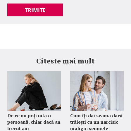
TRIMITE
Citeste mai mult
De ce nu poți uita o
Cum îți dai seama dacă
persoană, chiar dacă au
trăiești cu un narcisic
trecut ani
malign: semnele