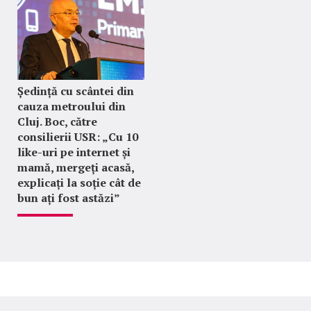
Ședință cu scântei din
cauza metroului din
Cluj. Boc, către
consilierii USR: „Cu 10
like-uri pe internet și
mamă, mergeți acasă,
explicați la soție cât de
bun ați fost astăzi”