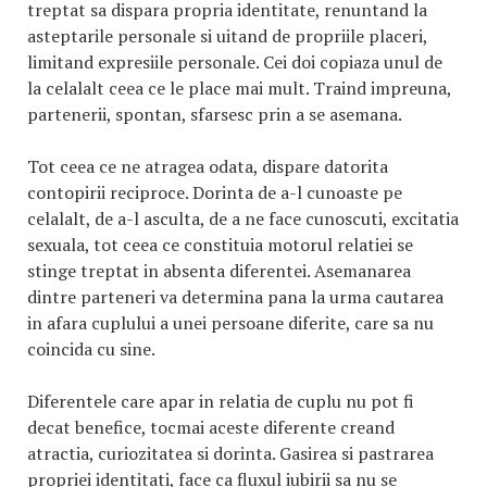
treptat sa dispara propria identitate, renuntand la
asteptarile personale si uitand de propriile placeri,
limitand expresiile personale. Cei doi copiaza unul de
la celalalt ceea ce le place mai mult. Traind impreuna,
partenerii, spontan, sfarsesc prin a se asemana.
Tot ceea ce ne atragea odata, dispare datorita
contopirii reciproce. Dorinta de a-l cunoaste pe
celalalt, de a-l asculta, de a ne face cunoscuti, excitatia
sexuala, tot ceea ce constituia motorul relatiei se
stinge treptat in absenta diferentei. Asemanarea
dintre parteneri va determina pana la urma cautarea
in afara cuplului a unei persoane diferite, care sa nu
coincida cu sine.
Diferentele care apar in relatia de cuplu nu pot fi
decat benefice, tocmai aceste diferente creand
atractia, curiozitatea si dorinta. Gasirea si pastrarea
propriei identitati, face ca fluxul iubirii sa nu se