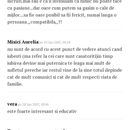
lucruri.mai rau e ca il invinuiam ca nimic nu poate face
cu pasiune...dar oare cum putem sa gasim o cale de
mijloc...sa fie oare posibil sa fii fericit, numai langa o
persoana ,,compatibila,,?!
Misici Aurelia
pe 29 Ian 2007, 09:28
nu sunt de acord cu acest punct de vedere atunci cand
iubesti (ma refer la cei care sunt casatoriti)in timp
iubirea devine mai puternica te leaga mai mult de
sufletul pereche iar restul vine de la sine totul depinde
cat de mult comunici si cat de mult respecti viata de
familie.
vera
pe 28 Ian 2007, 09:06
este foarte interesant si educativ