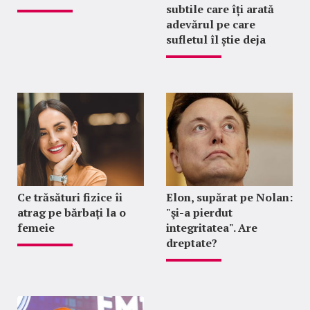
subtile care îți arată
adevărul pe care
sufletul îl știe deja
Ce trăsături fizice îi
Elon, supărat pe Nolan:
atrag pe bărbați la o
"şi-a pierdut
femeie
integritatea". Are
dreptate?