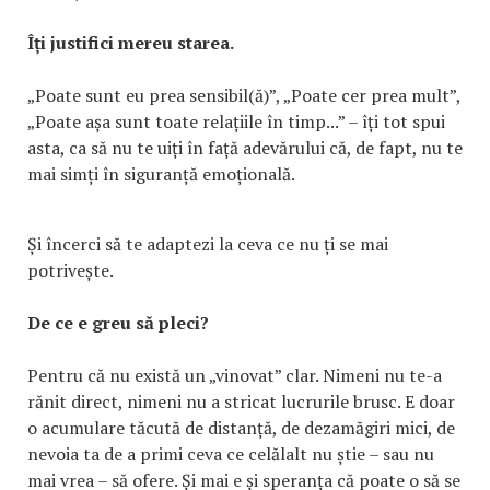
Îți justifici mereu starea.
„Poate sunt eu prea sensibil(ă)”, „Poate cer prea mult”,
„Poate așa sunt toate relațiile în timp...” – îți tot spui
asta, ca să nu te uiți în față adevărului că, de fapt, nu te
mai simți în siguranță emoțională.
Și încerci să te adaptezi la ceva ce nu ți se mai
potrivește.
De ce e greu să pleci?
Pentru că nu există un „vinovat” clar. Nimeni nu te-a
rănit direct, nimeni nu a stricat lucrurile brusc. E doar
o acumulare tăcută de distanță, de dezamăgiri mici, de
nevoia ta de a primi ceva ce celălalt nu știe – sau nu
mai vrea – să ofere. Și mai e și speranța că poate o să se