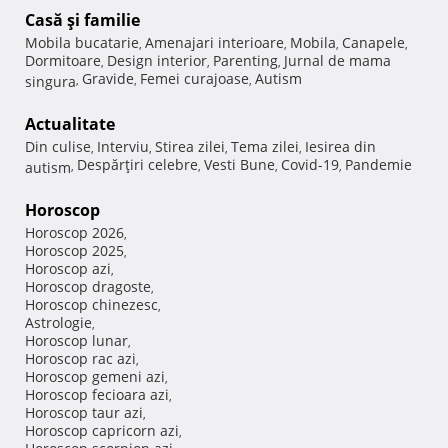
Casă şi familie
Mobila bucatarie
Amenajari interioare
Mobila
Canapele
,
,
,
,
Dormitoare
Design interior
Parenting
Jurnal de mama
,
,
,
Gravide
Femei curajoase
Autism
singura
,
,
,
Actualitate
Din culise
Interviu
Stirea zilei
Tema zilei
Iesirea din
,
,
,
,
Despărţiri celebre
Vesti Bune
Covid-19
Pandemie
autism
,
,
,
,
Horoscop
Horoscop 2026
,
Horoscop 2025
,
Horoscop azi
,
Horoscop dragoste
,
Horoscop chinezesc
,
Astrologie
,
Horoscop lunar
,
Horoscop rac azi
,
Horoscop gemeni azi
,
Horoscop fecioara azi
,
Horoscop taur azi
,
Horoscop capricorn azi
,