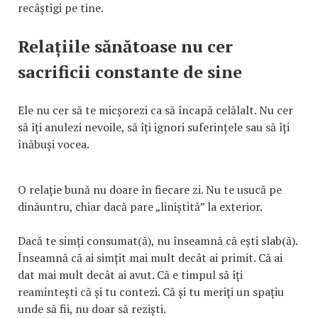
recâștigi pe tine.
Relațiile sănătoase nu cer
sacrificii constante de sine
Ele nu cer să te micșorezi ca să încapă celălalt. Nu cer
să îți anulezi nevoile, să îți ignori suferințele sau să îți
înăbuși vocea.
O relație bună nu doare în fiecare zi. Nu te usucă pe
dinăuntru, chiar dacă pare „liniștită” la exterior.
Dacă te simți consumat(ă), nu înseamnă că ești slab(ă).
Înseamnă că ai simțit mai mult decât ai primit. Că ai
dat mai mult decât ai avut. Că e timpul să îți
reamintești că și tu contezi. Că și tu meriți un spațiu
unde să fii, nu doar să reziști.