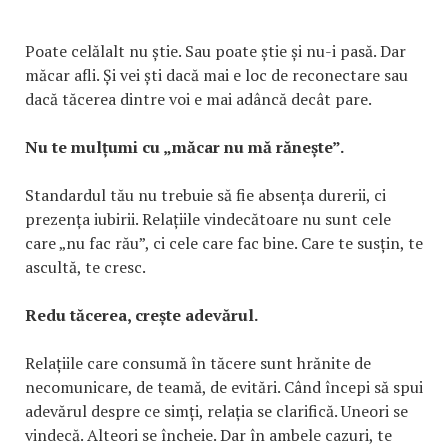
Poate celălalt nu știe. Sau poate știe și nu-i pasă. Dar
măcar afli. Și vei ști dacă mai e loc de reconectare sau
dacă tăcerea dintre voi e mai adâncă decât pare.
Nu te mulțumi cu „măcar nu mă rănește”.
Standardul tău nu trebuie să fie absența durerii, ci
prezența iubirii. Relațiile vindecătoare nu sunt cele
care „nu fac rău”, ci cele care fac bine. Care te susțin, te
ascultă, te cresc.
Redu tăcerea, crește adevărul.
Relațiile care consumă în tăcere sunt hrănite de
necomunicare, de teamă, de evitări. Când începi să spui
adevărul despre ce simți, relația se clarifică. Uneori se
vindecă. Alteori se încheie. Dar în ambele cazuri, te