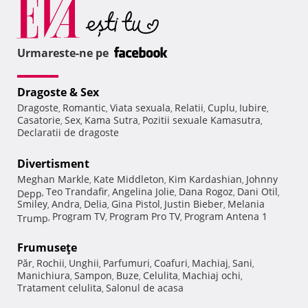
Urmareste-ne pe
Dragoste & Sex
Dragoste
Romantic
Viata sexuala
Relatii
Cuplu
Iubire
,
,
,
,
,
,
Casatorie
Sex
Kama Sutra
Pozitii sexuale Kamasutra
,
,
,
,
Declaratii de dragoste
Divertisment
Meghan Markle
Kate Middleton
Kim Kardashian
Johnny
,
,
,
Teo Trandafir
Angelina Jolie
Dana Rogoz
Dani Otil
Depp
,
,
,
,
,
Smiley
Andra
Delia
Gina Pistol
Justin Bieber
Melania
,
,
,
,
,
Program TV
Program Pro TV
Program Antena 1
Trump
,
,
,
Frumuseţe
Păr
Rochii
Unghii
Parfumuri
Coafuri
Machiaj
Sani
,
,
,
,
,
,
,
Manichiura
Sampon
Buze
Celulita
Machiaj ochi
,
,
,
,
,
Tratament celulita
Salonul de acasa
,