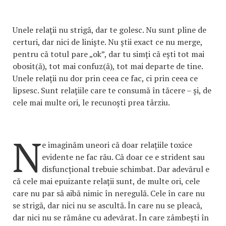
Unele relații nu strigă, dar te golesc. Nu sunt pline de
certuri, dar nici de liniște. Nu știi exact ce nu merge,
pentru că totul pare „ok”, dar tu simți că ești tot mai
obosit(ă), tot mai confuz(ă), tot mai departe de tine.
Unele relații nu dor prin ceea ce fac, ci prin ceea ce
lipsesc. Sunt relațiile care te consumă în tăcere – și, de
cele mai multe ori, le recunoști prea târziu.
N
e imaginăm uneori că doar relațiile toxice
evidente ne fac rău. Că doar ce e strident sau
disfuncțional trebuie schimbat. Dar adevărul e
că cele mai epuizante relații sunt, de multe ori, cele
care nu par să aibă nimic în neregulă. Cele în care nu
se strigă, dar nici nu se ascultă. În care nu se pleacă,
dar nici nu se rămâne cu adevărat. În care zâmbești în