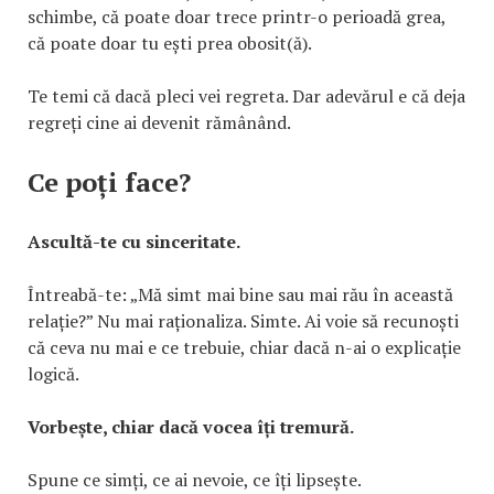
schimbe, că poate doar trece printr-o perioadă grea,
că poate doar tu ești prea obosit(ă).
Te temi că dacă pleci vei regreta. Dar adevărul e că deja
regreți cine ai devenit rămânând.
Ce poți face?
Ascultă-te cu sinceritate.
Întreabă-te: „Mă simt mai bine sau mai rău în această
relație?” Nu mai raționaliza. Simte. Ai voie să recunoști
că ceva nu mai e ce trebuie, chiar dacă n-ai o explicație
logică.
Vorbește, chiar dacă vocea îți tremură.
Spune ce simți, ce ai nevoie, ce îți lipsește.