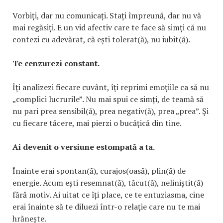
Vorbiți, dar nu comunicați. Stați împreună, dar nu vă
mai regăsiți. E un vid afectiv care te face să simți că nu
contezi cu adevărat, că ești tolerat(ă), nu iubit(ă).
Te cenzurezi constant.
Îți analizezi fiecare cuvânt, îți reprimi emoțiile ca să nu
„complici lucrurile”. Nu mai spui ce simți, de teamă să
nu pari prea sensibil(ă), prea negativ(ă), prea „prea”. Și
cu fiecare tăcere, mai pierzi o bucățică din tine.
Ai devenit o versiune estompată a ta.
Înainte erai spontan(ă), curajos(oasă), plin(ă) de
energie. Acum ești resemnat(ă), tăcut(ă), neliniștit(ă)
fără motiv. Ai uitat ce îți place, ce te entuziasma, cine
erai înainte să te diluezi într-o relație care nu te mai
hrănește.