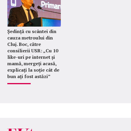
Ședință cu scântei din
cauza metroului din
Cluj. Boc, către
consilierii USR: „Cu 10
like-uri pe internet și
mamă, mergeți acasă,
explicați la soție cât de
bun ați fost astăzi”