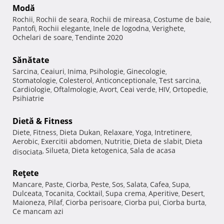
Modă
Rochii
Rochii de seara
Rochii de mireasa
Costume de baie
,
,
,
,
Pantofi
Rochii elegante
Inele de logodna
Verighete
,
,
,
,
Ochelari de soare
Tendinte 2020
,
Sănătate
Sarcina
Ceaiuri
Inima
Psihologie
Ginecologie
,
,
,
,
,
Stomatologie
Colesterol
Anticonceptionale
Test sarcina
,
,
,
,
Cardiologie
Oftalmologie
Avort
Ceai verde
HIV
Ortopedie
,
,
,
,
,
,
Psihiatrie
Dietă & Fitness
Diete
Fitness
Dieta Dukan
Relaxare
Yoga
Intretinere
,
,
,
,
,
,
Aerobic
Exercitii abdomen
Nutritie
Dieta de slabit
Dieta
,
,
,
,
Silueta
Dieta ketogenica
Sala de acasa
disociata
,
,
,
Reţete
Mancare
Paste
Ciorba
Peste
Sos
Salata
Cafea
Supa
,
,
,
,
,
,
,
,
Dulceata
Tocanita
Cocktail
Supa crema
Aperitive
Desert
,
,
,
,
,
,
Maioneza
Pilaf
Ciorba perisoare
Ciorba pui
Ciorba burta
,
,
,
,
,
Ce mancam azi