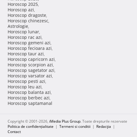
Horoscop 2025
,
Horoscop azi
,
Horoscop dragoste
,
Horoscop chinezesc
,
Astrologie
,
Horoscop lunar
,
Horoscop rac azi
,
Horoscop gemeni azi
,
Horoscop fecioara azi
,
Horoscop taur azi
,
Horoscop capricorn azi
,
Horoscop scorpion azi
,
Horoscop sagetator azi
,
Horoscop varsator azi
,
Horoscop pesti azi
,
Horoscop leu azi
,
Horoscop balanta azi
,
Horoscop berbec azi
,
Horoscop saptamanal
Copyright © 2001-2026,
iMedia Plus Group
. Toate drepturile rezervate
Politica de confidențialitate
|
Termeni si conditii
|
Redacţia
|
Contact