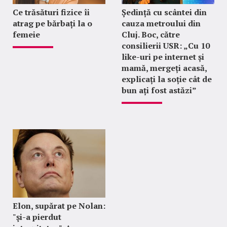
Ce trăsături fizice îi
Ședință cu scântei din
atrag pe bărbați la o
cauza metroului din
femeie
Cluj. Boc, către
consilierii USR: „Cu 10
like-uri pe internet și
mamă, mergeți acasă,
explicați la soție cât de
bun ați fost astăzi”
Elon, supărat pe Nolan:
"şi-a pierdut