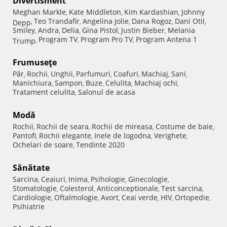
Divertisment
Meghan Markle
Kate Middleton
Kim Kardashian
Johnny
,
,
,
Teo Trandafir
Angelina Jolie
Dana Rogoz
Dani Otil
Depp
,
,
,
,
,
Smiley
Andra
Delia
Gina Pistol
Justin Bieber
Melania
,
,
,
,
,
Program TV
Program Pro TV
Program Antena 1
Trump
,
,
,
Frumuseţe
Păr
Rochii
Unghii
Parfumuri
Coafuri
Machiaj
Sani
,
,
,
,
,
,
,
Manichiura
Sampon
Buze
Celulita
Machiaj ochi
,
,
,
,
,
Tratament celulita
Salonul de acasa
,
Modă
Rochii
Rochii de seara
Rochii de mireasa
Costume de baie
,
,
,
,
Pantofi
Rochii elegante
Inele de logodna
Verighete
,
,
,
,
Ochelari de soare
Tendinte 2020
,
Sănătate
Sarcina
Ceaiuri
Inima
Psihologie
Ginecologie
,
,
,
,
,
Stomatologie
Colesterol
Anticonceptionale
Test sarcina
,
,
,
,
Cardiologie
Oftalmologie
Avort
Ceai verde
HIV
Ortopedie
,
,
,
,
,
,
Psihiatrie