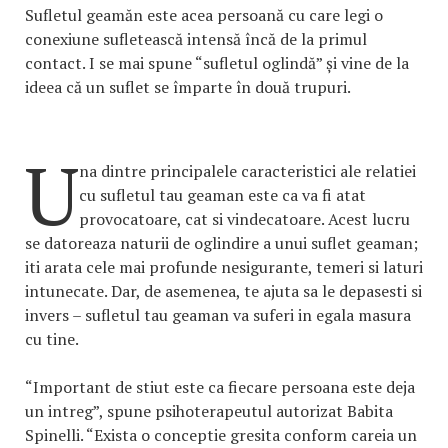
Sufletul geamăn este acea persoană cu care legi o
conexiune sufletească intensă încă de la primul
contact. I se mai spune “sufletul oglindă” și vine de la
ideea că un suflet se împarte în două trupuri.
U
na dintre principalele caracteristici ale relatiei
cu sufletul tau geaman este ca va fi atat
provocatoare, cat si vindecatoare. Acest lucru
se datoreaza naturii de oglindire a unui suflet geaman;
iti arata cele mai profunde nesigurante, temeri si laturi
intunecate. Dar, de asemenea, te ajuta sa le depasesti si
invers – sufletul tau geaman va suferi in egala masura
cu tine.
“Important de stiut este ca fiecare persoana este deja
un intreg”, spune psihoterapeutul autorizat Babita
Spinelli. “Exista o conceptie gresita conform careia un