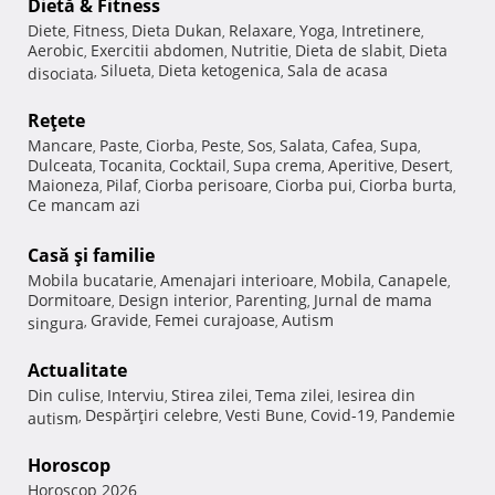
Dietă & Fitness
Diete
Fitness
Dieta Dukan
Relaxare
Yoga
Intretinere
,
,
,
,
,
,
Aerobic
Exercitii abdomen
Nutritie
Dieta de slabit
Dieta
,
,
,
,
Silueta
Dieta ketogenica
Sala de acasa
disociata
,
,
,
Reţete
Mancare
Paste
Ciorba
Peste
Sos
Salata
Cafea
Supa
,
,
,
,
,
,
,
,
Dulceata
Tocanita
Cocktail
Supa crema
Aperitive
Desert
,
,
,
,
,
,
Maioneza
Pilaf
Ciorba perisoare
Ciorba pui
Ciorba burta
,
,
,
,
,
Ce mancam azi
Casă şi familie
Mobila bucatarie
Amenajari interioare
Mobila
Canapele
,
,
,
,
Dormitoare
Design interior
Parenting
Jurnal de mama
,
,
,
Gravide
Femei curajoase
Autism
singura
,
,
,
Actualitate
Din culise
Interviu
Stirea zilei
Tema zilei
Iesirea din
,
,
,
,
Despărţiri celebre
Vesti Bune
Covid-19
Pandemie
autism
,
,
,
,
Horoscop
Horoscop 2026
,