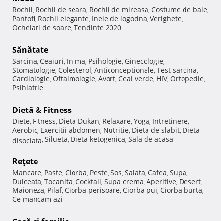
Rochii
Rochii de seara
Rochii de mireasa
Costume de baie
,
,
,
,
Pantofi
Rochii elegante
Inele de logodna
Verighete
,
,
,
,
Ochelari de soare
Tendinte 2020
,
Sănătate
Sarcina
Ceaiuri
Inima
Psihologie
Ginecologie
,
,
,
,
,
Stomatologie
Colesterol
Anticonceptionale
Test sarcina
,
,
,
,
Cardiologie
Oftalmologie
Avort
Ceai verde
HIV
Ortopedie
,
,
,
,
,
,
Psihiatrie
Dietă & Fitness
Diete
Fitness
Dieta Dukan
Relaxare
Yoga
Intretinere
,
,
,
,
,
,
Aerobic
Exercitii abdomen
Nutritie
Dieta de slabit
Dieta
,
,
,
,
Silueta
Dieta ketogenica
Sala de acasa
disociata
,
,
,
Reţete
Mancare
Paste
Ciorba
Peste
Sos
Salata
Cafea
Supa
,
,
,
,
,
,
,
,
Dulceata
Tocanita
Cocktail
Supa crema
Aperitive
Desert
,
,
,
,
,
,
Maioneza
Pilaf
Ciorba perisoare
Ciorba pui
Ciorba burta
,
,
,
,
,
Ce mancam azi