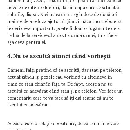
oamenii falși. Aceștia sunt în preajma ta atunci când au
nevoie de diferite lucruri, dar în clipa care se schimbă
rolurile, dispar. Nici măcar nu se gândesc de două ori
înainte de a refuza ajutorul. Și nici măcar nu trebuie să
le ceri ceva important, poate fi doar o rugăminte de a
te lua de la service-ul auto. La urma urmei, tu ai face
așa ceva pentru ei.
4. Nu te ascultă atunci când vorbești
Oamenii falși pretind că te ascultă, dar stau pe telefon,
actualizându-și pozele sau vorbind cu altcineva în
timp ce stau chiar în fața ta. De fapt, aceștia nu te
ascultă cu adevărat când stau și pe telefon. Vor face un
comentariu care te va face să îți dai seama că nu te
ascultă cu adevărat.
Aceasta este o relație obositoare, de care nu ai nevoie