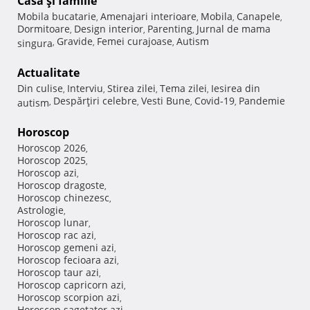
Casă şi familie
Mobila bucatarie
Amenajari interioare
Mobila
Canapele
,
,
,
,
Dormitoare
Design interior
Parenting
Jurnal de mama
,
,
,
Gravide
Femei curajoase
Autism
singura
,
,
,
Actualitate
Din culise
Interviu
Stirea zilei
Tema zilei
Iesirea din
,
,
,
,
Despărţiri celebre
Vesti Bune
Covid-19
Pandemie
autism
,
,
,
,
Horoscop
Horoscop 2026
,
Horoscop 2025
,
Horoscop azi
,
Horoscop dragoste
,
Horoscop chinezesc
,
Astrologie
,
Horoscop lunar
,
Horoscop rac azi
,
Horoscop gemeni azi
,
Horoscop fecioara azi
,
Horoscop taur azi
,
Horoscop capricorn azi
,
Horoscop scorpion azi
,
Horoscop sagetator azi