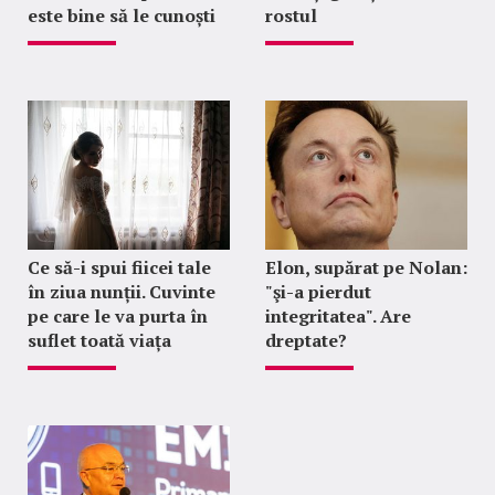
este bine să le cunoști
rostul
Ce să-i spui fiicei tale
Elon, supărat pe Nolan:
în ziua nunții. Cuvinte
"şi-a pierdut
pe care le va purta în
integritatea". Are
suflet toată viața
dreptate?