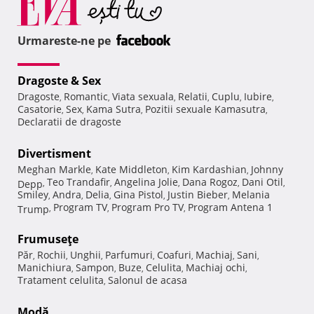
Urmareste-ne pe
Dragoste & Sex
Dragoste
Romantic
Viata sexuala
Relatii
Cuplu
Iubire
,
,
,
,
,
,
Casatorie
Sex
Kama Sutra
Pozitii sexuale Kamasutra
,
,
,
,
Declaratii de dragoste
Divertisment
Meghan Markle
Kate Middleton
Kim Kardashian
Johnny
,
,
,
Teo Trandafir
Angelina Jolie
Dana Rogoz
Dani Otil
Depp
,
,
,
,
,
Smiley
Andra
Delia
Gina Pistol
Justin Bieber
Melania
,
,
,
,
,
Program TV
Program Pro TV
Program Antena 1
Trump
,
,
,
Frumuseţe
Păr
Rochii
Unghii
Parfumuri
Coafuri
Machiaj
Sani
,
,
,
,
,
,
,
Manichiura
Sampon
Buze
Celulita
Machiaj ochi
,
,
,
,
,
Tratament celulita
Salonul de acasa
,
Modă