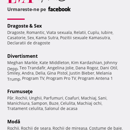
Urmareste-ne pe
Dragoste & Sex
Dragoste
Romantic
Viata sexuala
Relatii
Cuplu
Iubire
,
,
,
,
,
,
Casatorie
Sex
Kama Sutra
Pozitii sexuale Kamasutra
,
,
,
,
Declaratii de dragoste
Divertisment
Meghan Markle
Kate Middleton
Kim Kardashian
Johnny
,
,
,
Teo Trandafir
Angelina Jolie
Dana Rogoz
Dani Otil
Depp
,
,
,
,
,
Smiley
Andra
Delia
Gina Pistol
Justin Bieber
Melania
,
,
,
,
,
Program TV
Program Pro TV
Program Antena 1
Trump
,
,
,
Frumuseţe
Păr
Rochii
Unghii
Parfumuri
Coafuri
Machiaj
Sani
,
,
,
,
,
,
,
Manichiura
Sampon
Buze
Celulita
Machiaj ochi
,
,
,
,
,
Tratament celulita
Salonul de acasa
,
Modă
Rochii
Rochii de seara
Rochii de mireasa
Costume de baie
,
,
,
,