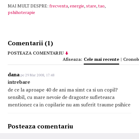
MAI MULT DESPRE:
frecventa
,
energie
,
stare
,
tao
,
pshihoterapie
Comentarii (1)
POSTEAZA COMENTARIU
Afiseaza:
Cele mai recente
|
Cronol
dana
pe 29 Mar 2008, 17:48
intrebare
de ce la aproape 40 de ani ma simt ca si un copil?
sensibil, cu mare nevoie de dragoste sufleteasca
mentionez ca in copilarie nu am suferit traume psihice
Posteaza comentariu