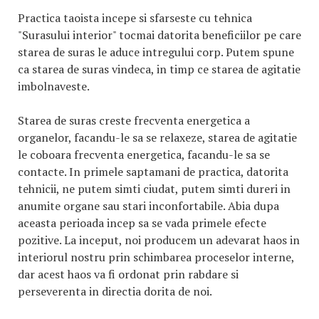
Practica taoista incepe si sfarseste cu tehnica
"Surasului interior" tocmai datorita beneficiilor pe care
starea de suras le aduce intregului corp. Putem spune
ca starea de suras vindeca, in timp ce starea de agitatie
imbolnaveste.
Starea de suras creste frecventa energetica a
organelor, facandu-le sa se relaxeze, starea de agitatie
le coboara frecventa energetica, facandu-le sa se
contacte. In primele saptamani de practica, datorita
tehnicii, ne putem simti ciudat, putem simti dureri in
anumite organe sau stari inconfortabile. Abia dupa
aceasta perioada incep sa se vada primele efecte
pozitive. La inceput, noi producem un adevarat haos in
interiorul nostru prin schimbarea proceselor interne,
dar acest haos va fi ordonat prin rabdare si
perseverenta in directia dorita de noi.