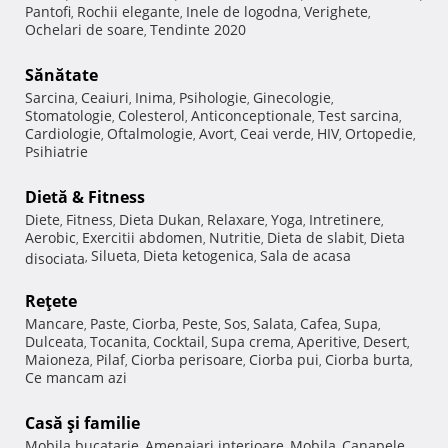
Pantofi
Rochii elegante
Inele de logodna
Verighete
,
,
,
,
Ochelari de soare
Tendinte 2020
,
Sănătate
Sarcina
Ceaiuri
Inima
Psihologie
Ginecologie
,
,
,
,
,
Stomatologie
Colesterol
Anticonceptionale
Test sarcina
,
,
,
,
Cardiologie
Oftalmologie
Avort
Ceai verde
HIV
Ortopedie
,
,
,
,
,
,
Psihiatrie
Dietă & Fitness
Diete
Fitness
Dieta Dukan
Relaxare
Yoga
Intretinere
,
,
,
,
,
,
Aerobic
Exercitii abdomen
Nutritie
Dieta de slabit
Dieta
,
,
,
,
Silueta
Dieta ketogenica
Sala de acasa
disociata
,
,
,
Reţete
Mancare
Paste
Ciorba
Peste
Sos
Salata
Cafea
Supa
,
,
,
,
,
,
,
,
Dulceata
Tocanita
Cocktail
Supa crema
Aperitive
Desert
,
,
,
,
,
,
Maioneza
Pilaf
Ciorba perisoare
Ciorba pui
Ciorba burta
,
,
,
,
,
Ce mancam azi
Casă şi familie
Mobila bucatarie
Amenajari interioare
Mobila
Canapele
,
,
,
,