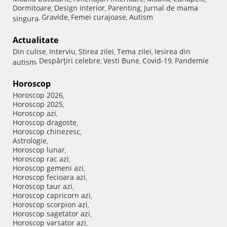
Dormitoare
Design interior
Parenting
Jurnal de mama
,
,
,
Gravide
Femei curajoase
Autism
singura
,
,
,
Actualitate
Din culise
Interviu
Stirea zilei
Tema zilei
Iesirea din
,
,
,
,
Despărţiri celebre
Vesti Bune
Covid-19
Pandemie
autism
,
,
,
,
Horoscop
Horoscop 2026
,
Horoscop 2025
,
Horoscop azi
,
Horoscop dragoste
,
Horoscop chinezesc
,
Astrologie
,
Horoscop lunar
,
Horoscop rac azi
,
Horoscop gemeni azi
,
Horoscop fecioara azi
,
Horoscop taur azi
,
Horoscop capricorn azi
,
Horoscop scorpion azi
,
Horoscop sagetator azi
,
Horoscop varsator azi
,