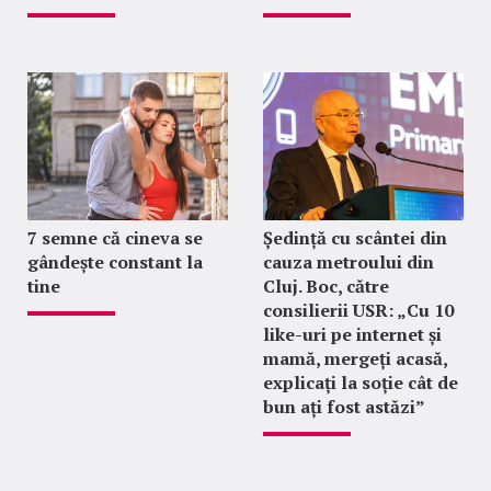
7 semne că cineva se
Ședință cu scântei din
gândește constant la
cauza metroului din
tine
Cluj. Boc, către
consilierii USR: „Cu 10
like-uri pe internet și
mamă, mergeți acasă,
explicați la soție cât de
bun ați fost astăzi”