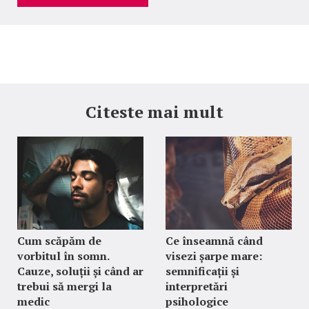
Citeste mai mult
Cum scăpăm de
Ce înseamnă când
vorbitul în somn.
visezi șarpe mare:
Cauze, soluții și când ar
semnificații și
trebui să mergi la
interpretări
medic
psihologice