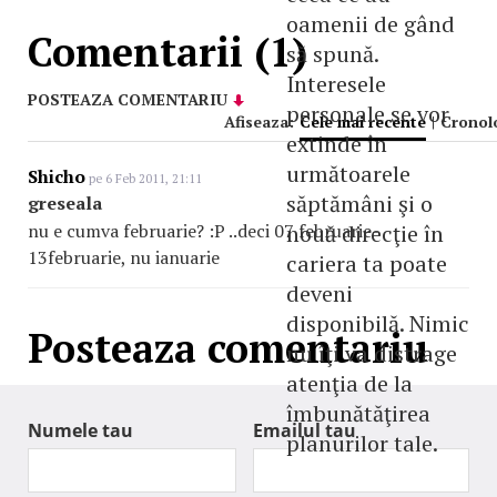
oamenii de gând
Comentarii (1)
să spună.
Interesele
POSTEAZA COMENTARIU
personale se vor
Afiseaza:
Cele mai recente
|
Cronol
extinde în
următoarele
Shicho
pe 6 Feb 2011, 21:11
săptămâni şi o
greseala
nu e cumva februarie? :P ..deci 07 februarie-
nouă direcţie în
13februarie, nu ianuarie
cariera ta poate
deveni
disponibilă. Nimic
Posteaza comentariu
nu îţi va distrage
atenţia de la
îmbunătăţirea
Numele tau
Emailul tau
planurilor tale.