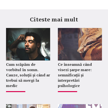
Citeste mai mult
Cum scăpăm de
Ce înseamnă când
vorbitul în somn.
visezi șarpe mare:
Cauze, soluții și când ar
semnificații și
trebui să mergi la
interpretări
medic
psihologice