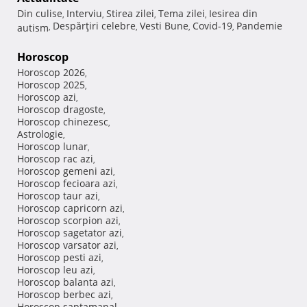
Din culise
Interviu
Stirea zilei
Tema zilei
Iesirea din
,
,
,
,
Despărţiri celebre
Vesti Bune
Covid-19
Pandemie
autism
,
,
,
,
Horoscop
Horoscop 2026
,
Horoscop 2025
,
Horoscop azi
,
Horoscop dragoste
,
Horoscop chinezesc
,
Astrologie
,
Horoscop lunar
,
Horoscop rac azi
,
Horoscop gemeni azi
,
Horoscop fecioara azi
,
Horoscop taur azi
,
Horoscop capricorn azi
,
Horoscop scorpion azi
,
Horoscop sagetator azi
,
Horoscop varsator azi
,
Horoscop pesti azi
,
Horoscop leu azi
,
Horoscop balanta azi
,
Horoscop berbec azi
,
Horoscop saptamanal