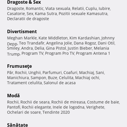
Dragoste & Sex
Dragoste
Romantic
Viata sexuala
Relatii
Cuplu
Iubire
,
,
,
,
,
,
Casatorie
Sex
Kama Sutra
Pozitii sexuale Kamasutra
,
,
,
,
Declaratii de dragoste
Divertisment
Meghan Markle
Kate Middleton
Kim Kardashian
Johnny
,
,
,
Teo Trandafir
Angelina Jolie
Dana Rogoz
Dani Otil
Depp
,
,
,
,
,
Smiley
Andra
Delia
Gina Pistol
Justin Bieber
Melania
,
,
,
,
,
Program TV
Program Pro TV
Program Antena 1
Trump
,
,
,
Frumuseţe
Păr
Rochii
Unghii
Parfumuri
Coafuri
Machiaj
Sani
,
,
,
,
,
,
,
Manichiura
Sampon
Buze
Celulita
Machiaj ochi
,
,
,
,
,
Tratament celulita
Salonul de acasa
,
Modă
Rochii
Rochii de seara
Rochii de mireasa
Costume de baie
,
,
,
,
Pantofi
Rochii elegante
Inele de logodna
Verighete
,
,
,
,
Ochelari de soare
Tendinte 2020
,
Sănătate