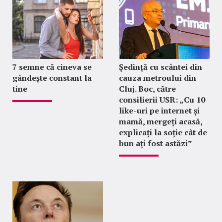
7 semne că cineva se
Ședință cu scântei din
gândește constant la
cauza metroului din
tine
Cluj. Boc, către
consilierii USR: „Cu 10
like-uri pe internet și
mamă, mergeți acasă,
explicați la soție cât de
bun ați fost astăzi”