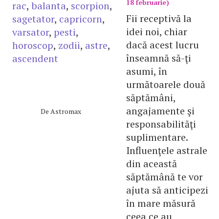
18 februarie)
rac
,
balanta
,
scorpion
,
Fii receptivă la
sagetator
,
capricorn
,
idei noi, chiar
varsator
,
pesti
,
dacă acest lucru
horoscop
,
zodii
,
astre
,
înseamnă să-ţi
ascendent
asumi, în
următoarele două
săptămâni,
angajamente şi
De
Astromax
responsabilităţi
suplimentare.
Influenţele astrale
din această
săptămână te vor
ajuta să anticipezi
în mare măsură
ceea ce au