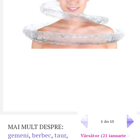
1
din
13
MAI MULT DESPRE:
gemeni
,
berbec
,
taur
,
Vărsător (21 ianuarie -