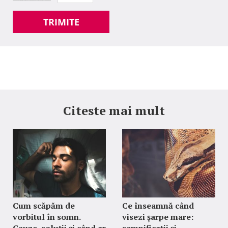
TRIMITE
Citeste mai mult
Cum scăpăm de
Ce înseamnă când
vorbitul în somn.
visezi șarpe mare:
Cauze, soluții și când ar
semnificații și