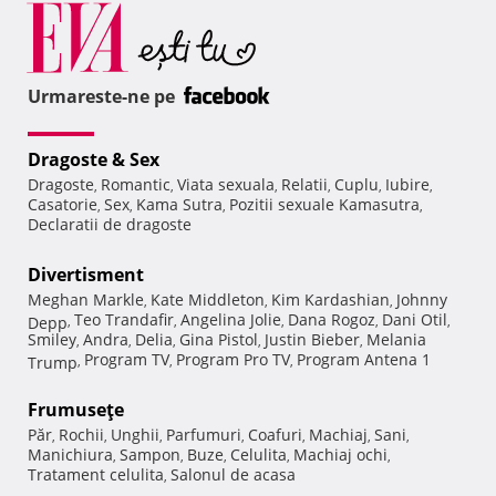
Urmareste-ne pe
Dragoste & Sex
Dragoste
Romantic
Viata sexuala
Relatii
Cuplu
Iubire
,
,
,
,
,
,
Casatorie
Sex
Kama Sutra
Pozitii sexuale Kamasutra
,
,
,
,
Declaratii de dragoste
Divertisment
Meghan Markle
Kate Middleton
Kim Kardashian
Johnny
,
,
,
Teo Trandafir
Angelina Jolie
Dana Rogoz
Dani Otil
Depp
,
,
,
,
,
Smiley
Andra
Delia
Gina Pistol
Justin Bieber
Melania
,
,
,
,
,
Program TV
Program Pro TV
Program Antena 1
Trump
,
,
,
Frumuseţe
Păr
Rochii
Unghii
Parfumuri
Coafuri
Machiaj
Sani
,
,
,
,
,
,
,
Manichiura
Sampon
Buze
Celulita
Machiaj ochi
,
,
,
,
,
Tratament celulita
Salonul de acasa
,