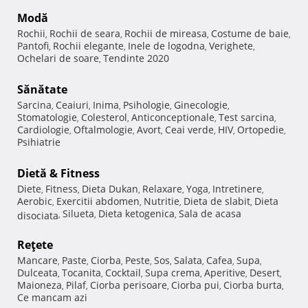
Modă
Rochii
Rochii de seara
Rochii de mireasa
Costume de baie
,
,
,
,
Pantofi
Rochii elegante
Inele de logodna
Verighete
,
,
,
,
Ochelari de soare
Tendinte 2020
,
Sănătate
Sarcina
Ceaiuri
Inima
Psihologie
Ginecologie
,
,
,
,
,
Stomatologie
Colesterol
Anticonceptionale
Test sarcina
,
,
,
,
Cardiologie
Oftalmologie
Avort
Ceai verde
HIV
Ortopedie
,
,
,
,
,
,
Psihiatrie
Dietă & Fitness
Diete
Fitness
Dieta Dukan
Relaxare
Yoga
Intretinere
,
,
,
,
,
,
Aerobic
Exercitii abdomen
Nutritie
Dieta de slabit
Dieta
,
,
,
,
Silueta
Dieta ketogenica
Sala de acasa
disociata
,
,
,
Reţete
Mancare
Paste
Ciorba
Peste
Sos
Salata
Cafea
Supa
,
,
,
,
,
,
,
,
Dulceata
Tocanita
Cocktail
Supa crema
Aperitive
Desert
,
,
,
,
,
,
Maioneza
Pilaf
Ciorba perisoare
Ciorba pui
Ciorba burta
,
,
,
,
,
Ce mancam azi