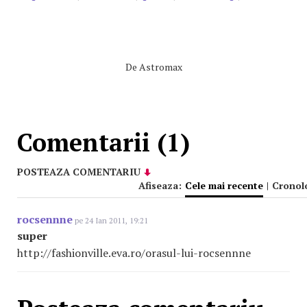
De
Astromax
Comentarii (1)
POSTEAZA COMENTARIU
Afiseaza:
Cele mai recente
|
Cronol
rocsennne
pe 24 Ian 2011, 19:21
super
http://fashionville.eva.ro/orasul-lui-rocsennne