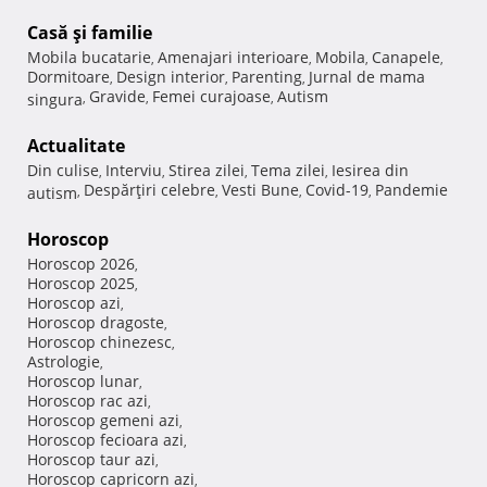
Casă şi familie
Mobila bucatarie
Amenajari interioare
Mobila
Canapele
,
,
,
,
Dormitoare
Design interior
Parenting
Jurnal de mama
,
,
,
Gravide
Femei curajoase
Autism
singura
,
,
,
Actualitate
Din culise
Interviu
Stirea zilei
Tema zilei
Iesirea din
,
,
,
,
Despărţiri celebre
Vesti Bune
Covid-19
Pandemie
autism
,
,
,
,
Horoscop
Horoscop 2026
,
Horoscop 2025
,
Horoscop azi
,
Horoscop dragoste
,
Horoscop chinezesc
,
Astrologie
,
Horoscop lunar
,
Horoscop rac azi
,
Horoscop gemeni azi
,
Horoscop fecioara azi
,
Horoscop taur azi
,
Horoscop capricorn azi
,