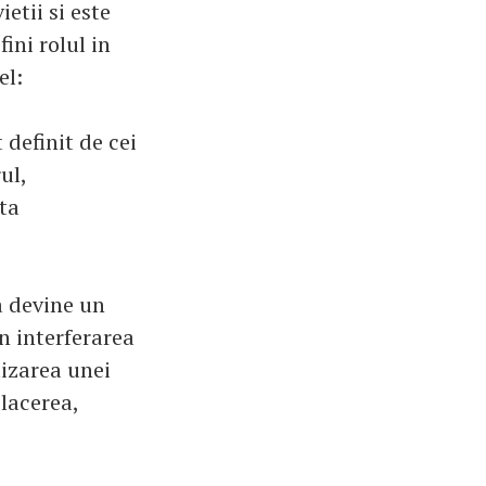
etii si este
ini rolul in
el:
t definit de cei
ul,
ta
a devine un
in interferarea
lizarea unei
placerea,