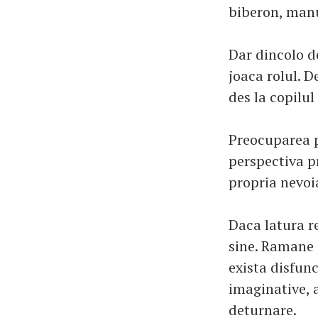
biberon, manu
Dar dincolo de
joaca rolul. 
des la copilul 
Preocuparea p
perspectiva p
propria nevoia
Daca latura re
sine. Ramane 
exista disfunc
imaginative, a
deturnare.