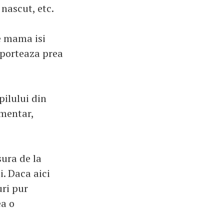
nascut, etc.
re mama isi
aporteaza prea
pilului din
imentar,
sura de la
. Daca aici
uri pur
ea o