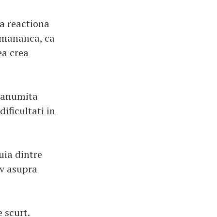
a reactiona
u mananca, ca
ea crea
o anumita
ificultati in
nuia dintre
iv asupra
e scurt.