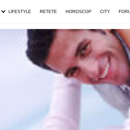
rebui să mergi
și 60 de ani. De ce te trezești mai des
pe măsură ce înaintezi în vârstă
LIFESTYLE
RETETE
HOROSCOP
CITY
FOR