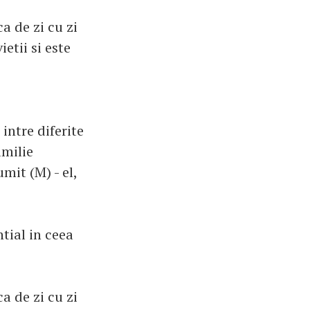
a de zi cu zi
etii si este
intre diferite
amilie
mit (M) - el,
tial in ceea
a de zi cu zi