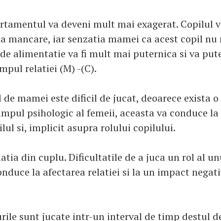
rtamentul va deveni mult mai exagerat. Copilul v
la mancare, iar senzatia mamei ca acest copil n
de alimentatie va fi mult mai puternica si va put
mpul relatiei (M) -(C).
l de mamei este dificil de jucat, deoarece exista 
mpul psihologic al femeii, aceasta va conduce la d
ilul si, implicit asupra rolului copilului.
latia din cuplu. Dificultatile de a juca un rol al u
nduce la afectarea relatiei si la un impact negat
urile sunt jucate intr-un interval de timp destul d