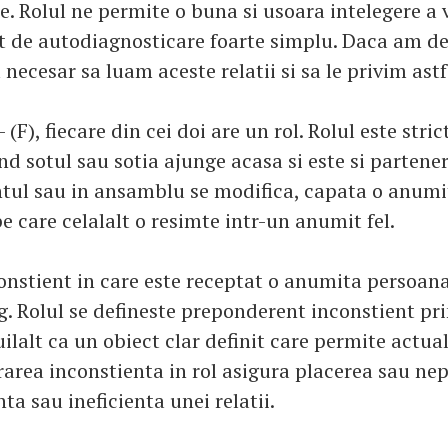
re. Rolul ne permite o buna si usoara intelegere a vi
 de autodiagnosticare foarte simplu. Daca am def
i necesar sa luam aceste relatii si sa le privim astf
- (F), fiecare din cei doi are un rol. Rolul este stric
and sotul sau sotia ajunge acasa si este si partener
ul sau in ansamblu se modifica, capata o anumi
pe care celalalt o resimte intr-un anumit fel.
constient in care este receptat o anumita persoan
rg. Rolul se defineste preponderent inconstient pr
ilalt ca un obiect clar definit care permite actua
rarea inconstienta in rol asigura placerea sau ne
nta sau ineficienta unei relatii.