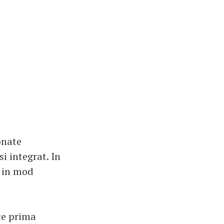
onate
si integrat. In
a in mod
te prima