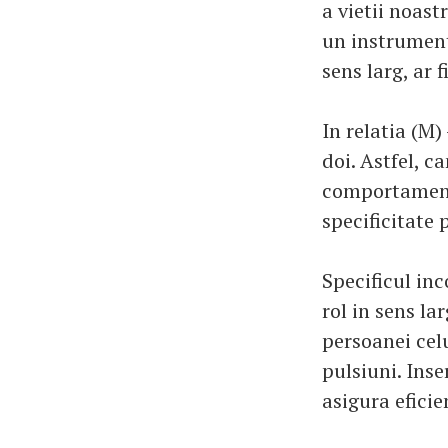
a vietii noast
un instrument
sens larg, ar f
In relatia (M) 
doi. Astfel, c
comportament
specificitate 
Specificul in
rol in sens la
persoanei celu
pulsiuni. Inse
asigura eficie