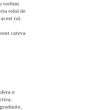
nu vorbim
eia rolul de
acest rol.
erent cateva
ofera o
ctiva.
gradinite,