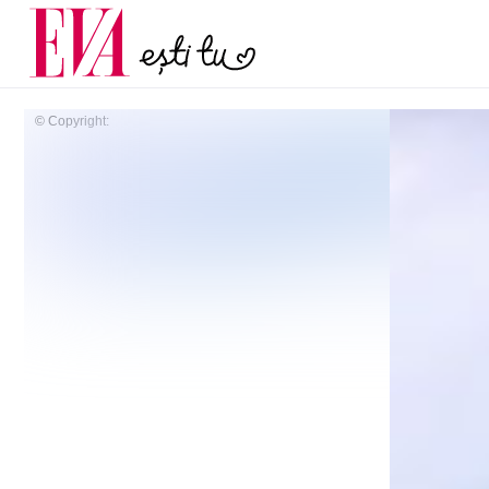
menopauză și când ar t
Carieră
la medic
Actualitate
© Copyright: