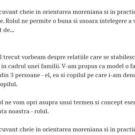
cuvant cheie in orientarea moreniana si in practic
re. Rolul ne permite o buna si usoara intelegere a vi
 de...
l trecut vorbeam despre relatiile care se stabilesc 
 in cadrul unei familii. V-am propus ca model o f
n 3 persoane - el, ea si copilul pe care i-am denu
copilul.
col ne vom opri asupra unui termen si concept esen
ata noastra - rolul.
cuvant cheie in orientarea moreniana si in practic