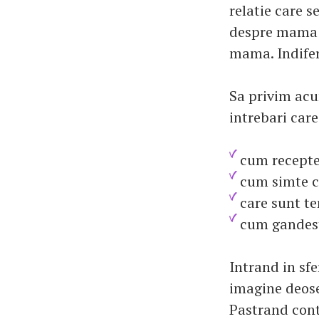
relatie care s
despre mama n
mama. Indifere
Sa privim acu
intrebari car
cum recepte
cum simte c
care sunt te
cum gandeste
Intrand in sfe
imagine deose
Pastrand conte