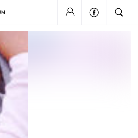
Nu ai cont?
Inregistreaza-
UM