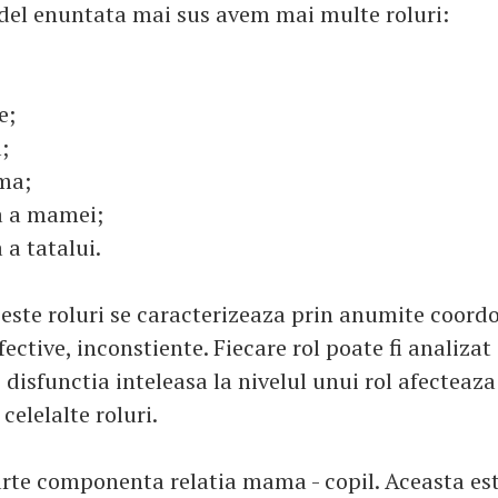
del enuntata mai sus avem mai multe roluri:
e;
;
ma;
ca a mamei;
a a tatalui.
ceste roluri se caracterizeaza prin anumite coord
ective, inconstiente. Fiecare rol poate fi analizat 
 disfunctia inteleasa la nivelul unui rol afecteaz
celelalte roluri.
rte componenta relatia mama - copil. Aceasta es