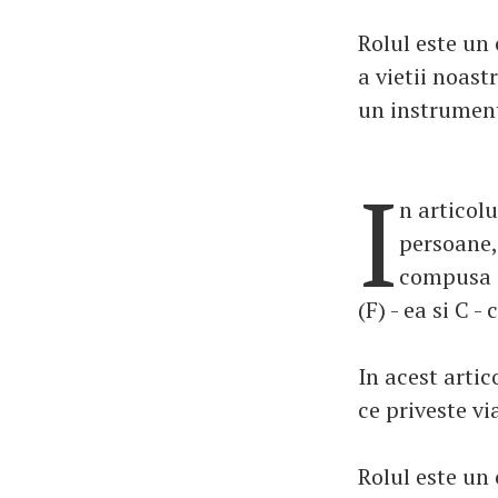
Rolul este un 
a vietii noast
un instrument
I
n articolu
persoane,
compusa di
(F) - ea si C - 
In acest arti
ce priveste vi
Rolul este un 