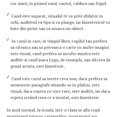
vor simti, in primul rand, vantul, caldura sau frigul.
Cand este suparat, vizualul te va privi sfidator in
ochi, auditivul va tipa si va plange, iar kinestezicul va
bate din picior sau va arunca un obiect.
In cazul in care, in timpul liber, copilul tau prefera
sa citeasca sau sa priveasca o carte cu multe imagini
este vizual, cand prefera sa asculte muzica este
auditiv si cand joaca Lego, de exemplu, sau altceva de
genul acesta, este kinestezic.
Cand este cazul sa invete ceva nou, daca prefera sa
memoreze paragrafe uitandu-se in plafon, este
vizual, daca repeta cu voce tare, este auditiv, iar daca
repeta scriind ceea ce a invatat, este kinestezic.
In mod normal, la scoala, intr-o clasa se afla copii
apartinand tuturor categoriilor; invatatorul are