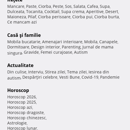
Mancare
Paste
Ciorba
Peste
Sos
Salata
Cafea
Supa
,
,
,
,
,
,
,
,
Dulceata
Tocanita
Cocktail
Supa crema
Aperitive
Desert
,
,
,
,
,
,
Maioneza
Pilaf
Ciorba perisoare
Ciorba pui
Ciorba burta
,
,
,
,
,
Ce mancam azi
Casă şi familie
Mobila bucatarie
Amenajari interioare
Mobila
Canapele
,
,
,
,
Dormitoare
Design interior
Parenting
Jurnal de mama
,
,
,
Gravide
Femei curajoase
Autism
singura
,
,
,
Actualitate
Din culise
Interviu
Stirea zilei
Tema zilei
Iesirea din
,
,
,
,
Despărţiri celebre
Vesti Bune
Covid-19
Pandemie
autism
,
,
,
,
Horoscop
Horoscop 2026
,
Horoscop 2025
,
Horoscop azi
,
Horoscop dragoste
,
Horoscop chinezesc
,
Astrologie
,
Horoscop lunar
,