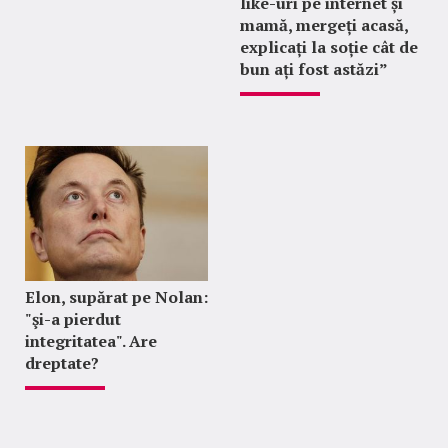
like-uri pe internet și
mamă, mergeți acasă,
explicați la soție cât de
bun ați fost astăzi”
Elon, supărat pe Nolan:
"şi-a pierdut
integritatea". Are
dreptate?