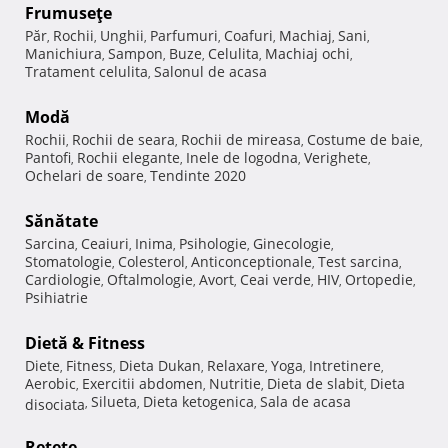
Frumuseţe
Păr
Rochii
Unghii
Parfumuri
Coafuri
Machiaj
Sani
,
,
,
,
,
,
,
Manichiura
Sampon
Buze
Celulita
Machiaj ochi
,
,
,
,
,
Tratament celulita
Salonul de acasa
,
Modă
Rochii
Rochii de seara
Rochii de mireasa
Costume de baie
,
,
,
,
Pantofi
Rochii elegante
Inele de logodna
Verighete
,
,
,
,
Ochelari de soare
Tendinte 2020
,
Sănătate
Sarcina
Ceaiuri
Inima
Psihologie
Ginecologie
,
,
,
,
,
Stomatologie
Colesterol
Anticonceptionale
Test sarcina
,
,
,
,
Cardiologie
Oftalmologie
Avort
Ceai verde
HIV
Ortopedie
,
,
,
,
,
,
Psihiatrie
Dietă & Fitness
Diete
Fitness
Dieta Dukan
Relaxare
Yoga
Intretinere
,
,
,
,
,
,
Aerobic
Exercitii abdomen
Nutritie
Dieta de slabit
Dieta
,
,
,
,
Silueta
Dieta ketogenica
Sala de acasa
disociata
,
,
,
Reţete