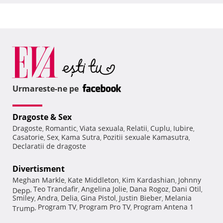
Urmareste-ne pe
Dragoste & Sex
Dragoste
Romantic
Viata sexuala
Relatii
Cuplu
Iubire
,
,
,
,
,
,
Casatorie
Sex
Kama Sutra
Pozitii sexuale Kamasutra
,
,
,
,
Declaratii de dragoste
Divertisment
Meghan Markle
Kate Middleton
Kim Kardashian
Johnny
,
,
,
Teo Trandafir
Angelina Jolie
Dana Rogoz
Dani Otil
Depp
,
,
,
,
,
Smiley
Andra
Delia
Gina Pistol
Justin Bieber
Melania
,
,
,
,
,
Program TV
Program Pro TV
Program Antena 1
Trump
,
,
,