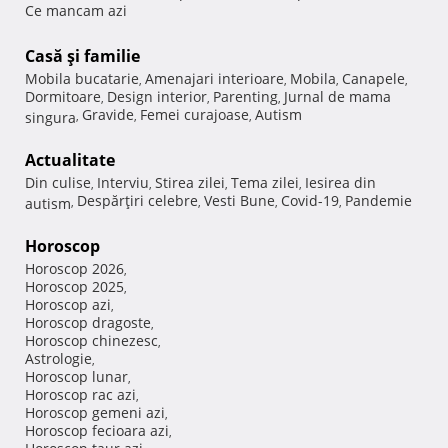
Ce mancam azi
Casă şi familie
Mobila bucatarie
Amenajari interioare
Mobila
Canapele
,
,
,
,
Dormitoare
Design interior
Parenting
Jurnal de mama
,
,
,
Gravide
Femei curajoase
Autism
singura
,
,
,
Actualitate
Din culise
Interviu
Stirea zilei
Tema zilei
Iesirea din
,
,
,
,
Despărţiri celebre
Vesti Bune
Covid-19
Pandemie
autism
,
,
,
,
Horoscop
Horoscop 2026
,
Horoscop 2025
,
Horoscop azi
,
Horoscop dragoste
,
Horoscop chinezesc
,
Astrologie
,
Horoscop lunar
,
Horoscop rac azi
,
Horoscop gemeni azi
,
Horoscop fecioara azi
,