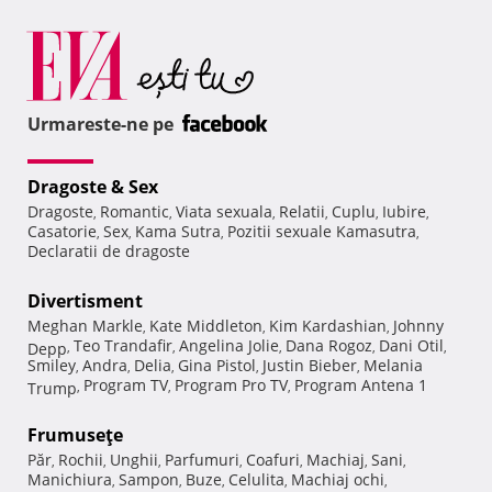
Urmareste-ne pe
Dragoste & Sex
Dragoste
Romantic
Viata sexuala
Relatii
Cuplu
Iubire
,
,
,
,
,
,
Casatorie
Sex
Kama Sutra
Pozitii sexuale Kamasutra
,
,
,
,
Declaratii de dragoste
Divertisment
Meghan Markle
Kate Middleton
Kim Kardashian
Johnny
,
,
,
Teo Trandafir
Angelina Jolie
Dana Rogoz
Dani Otil
Depp
,
,
,
,
,
Smiley
Andra
Delia
Gina Pistol
Justin Bieber
Melania
,
,
,
,
,
Program TV
Program Pro TV
Program Antena 1
Trump
,
,
,
Frumuseţe
Păr
Rochii
Unghii
Parfumuri
Coafuri
Machiaj
Sani
,
,
,
,
,
,
,
Manichiura
Sampon
Buze
Celulita
Machiaj ochi
,
,
,
,
,