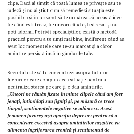
clipe. Dacă ai simțit că toată lumea te privește sau te
judecă și nu ai știut cum să remediezi situația este
posibil ca și în prezent să te urmărească această idee
fie când ești treaz, fie uneori când ești stresat și nu
poți adormi. Potrivit specialiștilor, există o metodă
practică pentru a te simți mai bine, indiferent când au
avut loc momentele care te-au marcat și a căror
amintire persistă încă în gândurile tale.
Secretul este să te concentrezi asupra tuturor
lucrurilor care compun acea situație pentru a
neutraliza starea pe care ți-o dau amintirile.
„Uneori ne rămân fixate în minte clipele când am fost
jenați, intimidați sau jigniți și, pe măsură ce trece
timpul, sentimentele negative se adâncesc. Acest
fenomen favorizează apariția depresiei pentru că o
concentrare excesivă asupra amintirilor negative va
alimenta îngrijorarea cronică și sentimentul de