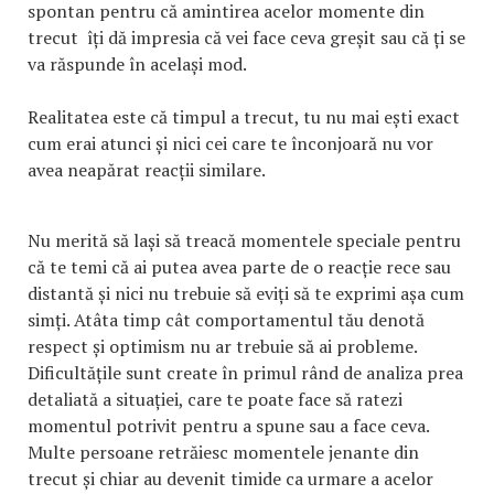
spontan pentru că amintirea acelor momente din
trecut îți dă impresia că vei face ceva greșit sau că ți se
va răspunde în același mod.
Realitatea este că timpul a trecut, tu nu mai ești exact
cum erai atunci și nici cei care te înconjoară nu vor
avea neapărat reacții similare.
Nu merită să lași să treacă momentele speciale pentru
că te temi că ai putea avea parte de o reacție rece sau
distantă și nici nu trebuie să eviți să te exprimi așa cum
simți. Atâta timp cât comportamentul tău denotă
respect și optimism nu ar trebuie să ai probleme.
Dificultățile sunt create în primul rând de analiza prea
detaliată a situației, care te poate face să ratezi
momentul potrivit pentru a spune sau a face ceva.
Multe persoane retrăiesc momentele jenante din
trecut și chiar au devenit timide ca urmare a acelor