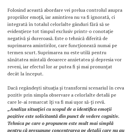
Folosind această abordare vei prelua controlul asupra
propriilor emoții, iar amintirea nu va fi ignorată, ci
integrată în totalul celorlalte gânduri fără să se
evidențieze tot timpul exclusiv printr-o conotație
negativă și dureroasă. Este o tehnică diferită de
suprimarea amintirilor, care funcționează numai pe
termen scurt. Suprimarea nu este utilă pentru
sănătatea mintală deoarece anxietatea și depresia vor
reveni, iar efectul lor ar putea fi și mai pronunțat
decât la început.
Dacă regândești situația și transformi scenariul în ceva
pozitiv prin simpla observare a celorlalte detalii pe
care le-ai remarcat îți va fi mai ușor să-ți revii.
„Analiza situației cu scopul de a identifica emoții
pozitive este solicitantă din punct de vedere cognitiv.
Tehnica pe care o propunem este mult mai simplă
pentru că presupune concentrarea pe detalii care nu au