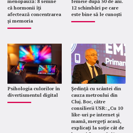
menopauză: 8 semne
femeie după 50 de ani.
că hormonii îți
12 schimbări pe care
afectează concentrarea
este bine să le cunoști
și memoria
Psihologia culorilor în
Ședință cu scântei din
divertismentul digital
cauza metroului din
Cluj. Boc, către
consilierii USR: „Cu 10
like-uri pe internet și
mamă, mergeți acasă,
explicați la soție cât de