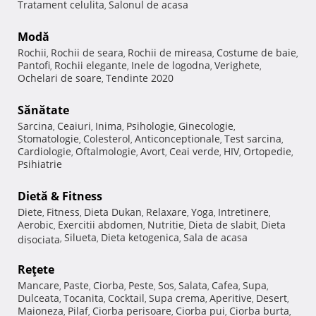
Tratament celulita
Salonul de acasa
,
Modă
Rochii
Rochii de seara
Rochii de mireasa
Costume de baie
,
,
,
,
Pantofi
Rochii elegante
Inele de logodna
Verighete
,
,
,
,
Ochelari de soare
Tendinte 2020
,
Sănătate
Sarcina
Ceaiuri
Inima
Psihologie
Ginecologie
,
,
,
,
,
Stomatologie
Colesterol
Anticonceptionale
Test sarcina
,
,
,
,
Cardiologie
Oftalmologie
Avort
Ceai verde
HIV
Ortopedie
,
,
,
,
,
,
Psihiatrie
Dietă & Fitness
Diete
Fitness
Dieta Dukan
Relaxare
Yoga
Intretinere
,
,
,
,
,
,
Aerobic
Exercitii abdomen
Nutritie
Dieta de slabit
Dieta
,
,
,
,
Silueta
Dieta ketogenica
Sala de acasa
disociata
,
,
,
Reţete
Mancare
Paste
Ciorba
Peste
Sos
Salata
Cafea
Supa
,
,
,
,
,
,
,
,
Dulceata
Tocanita
Cocktail
Supa crema
Aperitive
Desert
,
,
,
,
,
,
Maioneza
Pilaf
Ciorba perisoare
Ciorba pui
Ciorba burta
,
,
,
,
,