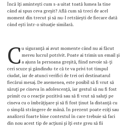
Încă îți amintești cum s-a uitat toată lumea la tine
când ai spus ceva greșit? Află cum să treci de acel
moment din trecut și să nu-l retrăiești de fiecare dată
când ești într-o situație similară.
C
u siguranță ai avut momente când nu ai făcut
mereu lucrul potrivit. Poate ai trimis un email și
a ajuns la persoana greșită, fiind nevoie să-ți
ceri scuze și gândindu-te că te va privi tot timpul
ciudat, iar de atunci verifici de trei ori destinatarul
fiecărui mesaj. De asemenea, este posibil să fi vrut să
săruți pe cineva în adolescență, iar gestul să nu fi fost
primit cu o reacție pozitivă sau să fi vrut să saluți pe
cineva cu o îmbrățișare și să fi fost ținut la distanță cu
o simplă strângere de mână. În prezent poate eziți sau
analizezi foarte bine contextul în care trebuie să faci
din nou acest tip de acțiuni și îți este greu să fii