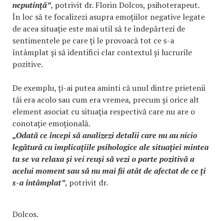
neputință”
, potrivit dr. Florin Dolcos, psihoterapeut.
În loc să te focalizezi asupra emoțiilor negative legate
de acea situație este mai util să te îndepărtezi de
sentimentele pe care ți le provoacă tot ce s-a
întâmplat și să identifici clar contextul și lucrurile
pozitive.
De exemplu, ți-ai putea aminti că unul dintre prietenii
tăi era acolo sau cum era vremea, precum și orice alt
element asociat cu situația respectivă care nu are o
conotație emoțională.
„Odată ce începi să analizezi detalii care nu au nicio
legătură cu implicațiile psihologice ale situației mintea
ta se va relaxa și vei reuși să vezi o parte pozitivă a
acelui moment sau să nu mai fii atât de afectat de ce ți
s-a întâmplat”
, potrivit dr.
Dolcos.