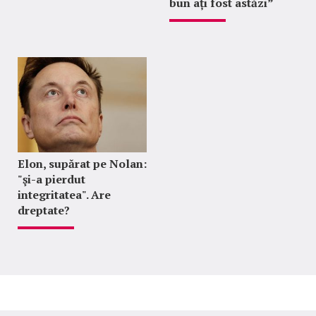
bun ați fost astăzi”
Elon, supărat pe Nolan:
"şi-a pierdut
integritatea". Are
dreptate?