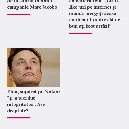
de la subraț în noua
consilierii USR: „Cu 10
campanie Marc Jacobs
like-uri pe internet și
mamă, mergeți acasă,
explicați la soție cât de
bun ați fost astăzi”
Elon, supărat pe Nolan:
"şi-a pierdut
integritatea". Are
dreptate?