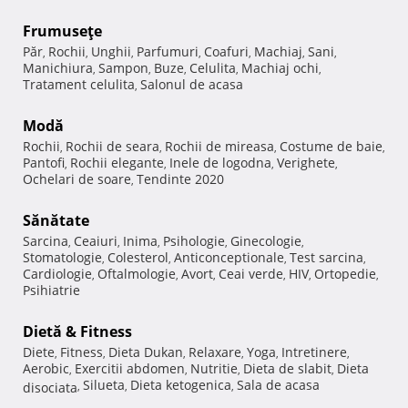
Frumuseţe
Păr
Rochii
Unghii
Parfumuri
Coafuri
Machiaj
Sani
,
,
,
,
,
,
,
Manichiura
Sampon
Buze
Celulita
Machiaj ochi
,
,
,
,
,
Tratament celulita
Salonul de acasa
,
Modă
Rochii
Rochii de seara
Rochii de mireasa
Costume de baie
,
,
,
,
Pantofi
Rochii elegante
Inele de logodna
Verighete
,
,
,
,
Ochelari de soare
Tendinte 2020
,
Sănătate
Sarcina
Ceaiuri
Inima
Psihologie
Ginecologie
,
,
,
,
,
Stomatologie
Colesterol
Anticonceptionale
Test sarcina
,
,
,
,
Cardiologie
Oftalmologie
Avort
Ceai verde
HIV
Ortopedie
,
,
,
,
,
,
Psihiatrie
Dietă & Fitness
Diete
Fitness
Dieta Dukan
Relaxare
Yoga
Intretinere
,
,
,
,
,
,
Aerobic
Exercitii abdomen
Nutritie
Dieta de slabit
Dieta
,
,
,
,
Silueta
Dieta ketogenica
Sala de acasa
disociata
,
,
,