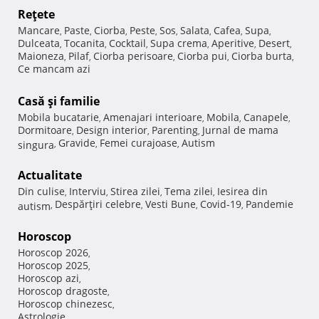
Reţete
Mancare
Paste
Ciorba
Peste
Sos
Salata
Cafea
Supa
,
,
,
,
,
,
,
,
Dulceata
Tocanita
Cocktail
Supa crema
Aperitive
Desert
,
,
,
,
,
,
Maioneza
Pilaf
Ciorba perisoare
Ciorba pui
Ciorba burta
,
,
,
,
,
Ce mancam azi
Casă şi familie
Mobila bucatarie
Amenajari interioare
Mobila
Canapele
,
,
,
,
Dormitoare
Design interior
Parenting
Jurnal de mama
,
,
,
Gravide
Femei curajoase
Autism
singura
,
,
,
Actualitate
Din culise
Interviu
Stirea zilei
Tema zilei
Iesirea din
,
,
,
,
Despărţiri celebre
Vesti Bune
Covid-19
Pandemie
autism
,
,
,
,
Horoscop
Horoscop 2026
,
Horoscop 2025
,
Horoscop azi
,
Horoscop dragoste
,
Horoscop chinezesc
,
Astrologie
,