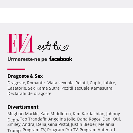
Urmareste-ne pe
Dragoste & Sex
Dragoste
Romantic
Viata sexuala
Relatii
Cuplu
Iubire
,
,
,
,
,
,
Casatorie
Sex
Kama Sutra
Pozitii sexuale Kamasutra
,
,
,
,
Declaratii de dragoste
Divertisment
Meghan Markle
Kate Middleton
Kim Kardashian
Johnny
,
,
,
Teo Trandafir
Angelina Jolie
Dana Rogoz
Dani Otil
Depp
,
,
,
,
,
Smiley
Andra
Delia
Gina Pistol
Justin Bieber
Melania
,
,
,
,
,
Program TV
Program Pro TV
Program Antena 1
Trump
,
,
,