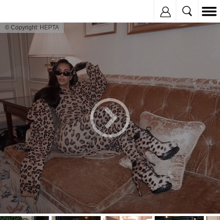
Inregistreaza
© Copyright: HEPTA