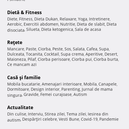
Dietă & Fitness
Diete
Fitness
Dieta Dukan
Relaxare
Yoga
Intretinere
,
,
,
,
,
,
Aerobic
Exercitii abdomen
Nutritie
Dieta de slabit
Dieta
,
,
,
,
Silueta
Dieta ketogenica
Sala de acasa
disociata
,
,
,
Reţete
Mancare
Paste
Ciorba
Peste
Sos
Salata
Cafea
Supa
,
,
,
,
,
,
,
,
Dulceata
Tocanita
Cocktail
Supa crema
Aperitive
Desert
,
,
,
,
,
,
Maioneza
Pilaf
Ciorba perisoare
Ciorba pui
Ciorba burta
,
,
,
,
,
Ce mancam azi
Casă şi familie
Mobila bucatarie
Amenajari interioare
Mobila
Canapele
,
,
,
,
Dormitoare
Design interior
Parenting
Jurnal de mama
,
,
,
Gravide
Femei curajoase
Autism
singura
,
,
,
Actualitate
Din culise
Interviu
Stirea zilei
Tema zilei
Iesirea din
,
,
,
,
Despărţiri celebre
Vesti Bune
Covid-19
Pandemie
autism
,
,
,
,