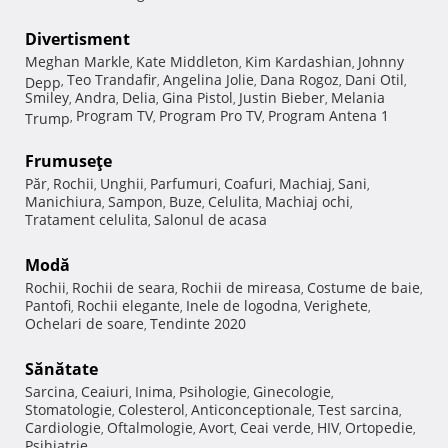
Divertisment
Meghan Markle
Kate Middleton
Kim Kardashian
Johnny
,
,
,
Teo Trandafir
Angelina Jolie
Dana Rogoz
Dani Otil
Depp
,
,
,
,
,
Smiley
Andra
Delia
Gina Pistol
Justin Bieber
Melania
,
,
,
,
,
Program TV
Program Pro TV
Program Antena 1
Trump
,
,
,
Frumuseţe
Păr
Rochii
Unghii
Parfumuri
Coafuri
Machiaj
Sani
,
,
,
,
,
,
,
Manichiura
Sampon
Buze
Celulita
Machiaj ochi
,
,
,
,
,
Tratament celulita
Salonul de acasa
,
Modă
Rochii
Rochii de seara
Rochii de mireasa
Costume de baie
,
,
,
,
Pantofi
Rochii elegante
Inele de logodna
Verighete
,
,
,
,
Ochelari de soare
Tendinte 2020
,
Sănătate
Sarcina
Ceaiuri
Inima
Psihologie
Ginecologie
,
,
,
,
,
Stomatologie
Colesterol
Anticonceptionale
Test sarcina
,
,
,
,
Cardiologie
Oftalmologie
Avort
Ceai verde
HIV
Ortopedie
,
,
,
,
,
,
Psihiatrie