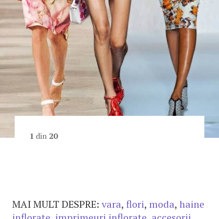
1
din
20
MAI MULT DESPRE:
vara
,
flori
,
moda
,
haine
inflorate
,
imprimeuri inflorate
,
accesorii