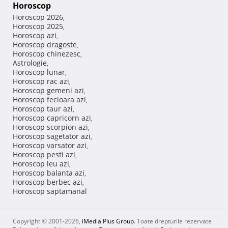
Horoscop
Horoscop 2026
,
Horoscop 2025
,
Horoscop azi
,
Horoscop dragoste
,
Horoscop chinezesc
,
Astrologie
,
Horoscop lunar
,
Horoscop rac azi
,
Horoscop gemeni azi
,
Horoscop fecioara azi
,
Horoscop taur azi
,
Horoscop capricorn azi
,
Horoscop scorpion azi
,
Horoscop sagetator azi
,
Horoscop varsator azi
,
Horoscop pesti azi
,
Horoscop leu azi
,
Horoscop balanta azi
,
Horoscop berbec azi
,
Horoscop saptamanal
Copyright © 2001-2026,
iMedia Plus Group
. Toate drepturile rezervate