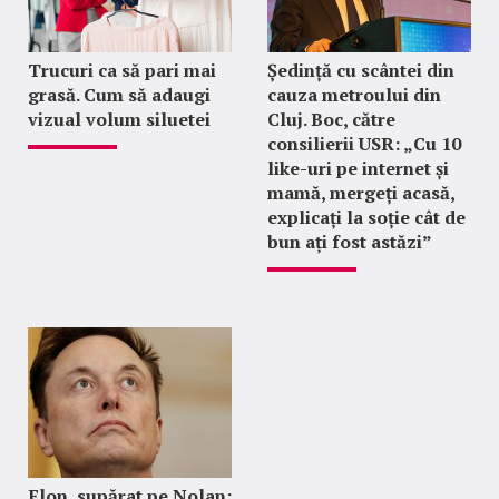
Trucuri ca să pari mai
Ședință cu scântei din
grasă. Cum să adaugi
cauza metroului din
vizual volum siluetei
Cluj. Boc, către
consilierii USR: „Cu 10
like-uri pe internet și
mamă, mergeți acasă,
explicați la soție cât de
bun ați fost astăzi”
Elon, supărat pe Nolan: