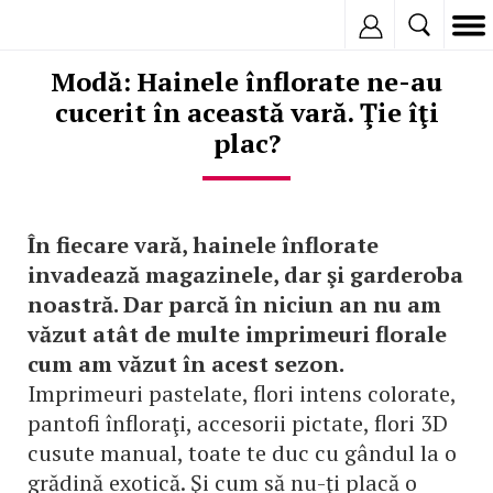
Inregistreaza
Modă: Hainele înflorate ne-au
cucerit în această vară. Ţie îţi
plac?
În fiecare vară, hainele înflorate
invadează magazinele, dar şi garderoba
noastră. Dar parcă în niciun an nu am
văzut atât de multe imprimeuri florale
cum am văzut în acest sezon.
Imprimeuri pastelate, flori intens colorate,
pantofi înfloraţi, accesorii pictate, flori 3D
cusute manual, toate te duc cu gândul la o
grădină exotică. Şi cum să nu-ţi placă o