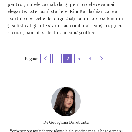
pentru ţinutele casual, dar şi pentru cele ceva mai
elegante. Este cazul starletei Kim Kardashian care a
asortat o pereche de blugi tăiaţi cu un top roz feminin
şi sofisticat. Şi alte staruri au combinat jeanşii rupţi cu
sacouri, pantofi stiletto sau cămăşi office.
1
2
3
4
Pagina:
De
Georgiana Dorobanțu
Vorbesc prea mult despre plantele din grădina mea, iubesc oamenii