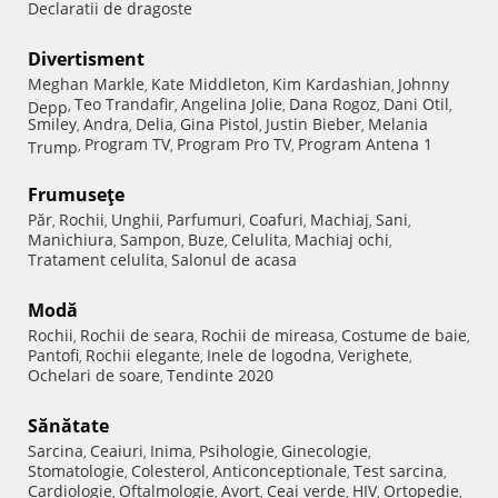
Declaratii de dragoste
Divertisment
Meghan Markle
Kate Middleton
Kim Kardashian
Johnny
,
,
,
Teo Trandafir
Angelina Jolie
Dana Rogoz
Dani Otil
Depp
,
,
,
,
,
Smiley
Andra
Delia
Gina Pistol
Justin Bieber
Melania
,
,
,
,
,
Program TV
Program Pro TV
Program Antena 1
Trump
,
,
,
Frumuseţe
Păr
Rochii
Unghii
Parfumuri
Coafuri
Machiaj
Sani
,
,
,
,
,
,
,
Manichiura
Sampon
Buze
Celulita
Machiaj ochi
,
,
,
,
,
Tratament celulita
Salonul de acasa
,
Modă
Rochii
Rochii de seara
Rochii de mireasa
Costume de baie
,
,
,
,
Pantofi
Rochii elegante
Inele de logodna
Verighete
,
,
,
,
Ochelari de soare
Tendinte 2020
,
Sănătate
Sarcina
Ceaiuri
Inima
Psihologie
Ginecologie
,
,
,
,
,
Stomatologie
Colesterol
Anticonceptionale
Test sarcina
,
,
,
,
Cardiologie
Oftalmologie
Avort
Ceai verde
HIV
Ortopedie
,
,
,
,
,
,