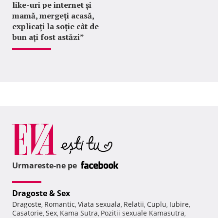
like-uri pe internet și
mamă, mergeți acasă,
explicați la soție cât de
bun ați fost astăzi”
Urmareste-ne pe
Dragoste & Sex
Dragoste
Romantic
Viata sexuala
Relatii
Cuplu
Iubire
,
,
,
,
,
,
Casatorie
Sex
Kama Sutra
Pozitii sexuale Kamasutra
,
,
,
,