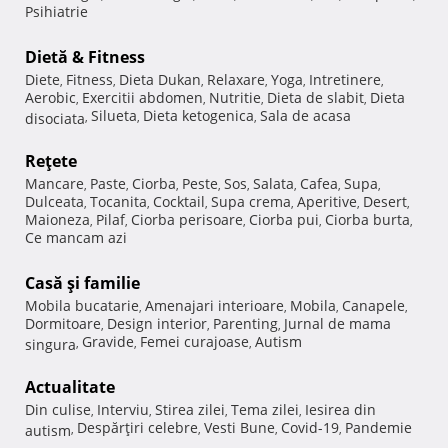
Psihiatrie
Dietă & Fitness
Diete
Fitness
Dieta Dukan
Relaxare
Yoga
Intretinere
,
,
,
,
,
,
Aerobic
Exercitii abdomen
Nutritie
Dieta de slabit
Dieta
,
,
,
,
Silueta
Dieta ketogenica
Sala de acasa
disociata
,
,
,
Reţete
Mancare
Paste
Ciorba
Peste
Sos
Salata
Cafea
Supa
,
,
,
,
,
,
,
,
Dulceata
Tocanita
Cocktail
Supa crema
Aperitive
Desert
,
,
,
,
,
,
Maioneza
Pilaf
Ciorba perisoare
Ciorba pui
Ciorba burta
,
,
,
,
,
Ce mancam azi
Casă şi familie
Mobila bucatarie
Amenajari interioare
Mobila
Canapele
,
,
,
,
Dormitoare
Design interior
Parenting
Jurnal de mama
,
,
,
Gravide
Femei curajoase
Autism
singura
,
,
,
Actualitate
Din culise
Interviu
Stirea zilei
Tema zilei
Iesirea din
,
,
,
,
Despărţiri celebre
Vesti Bune
Covid-19
Pandemie
autism
,
,
,
,