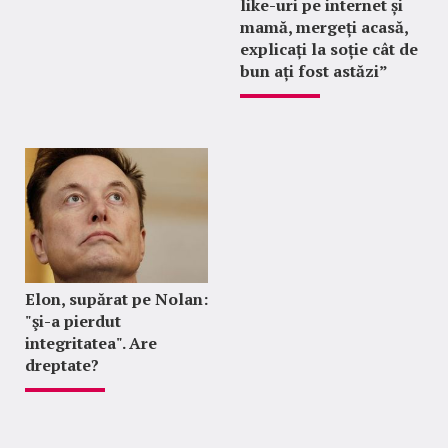
like-uri pe internet și
mamă, mergeți acasă,
explicați la soție cât de
bun ați fost astăzi”
Elon, supărat pe Nolan:
"şi-a pierdut
integritatea". Are
dreptate?