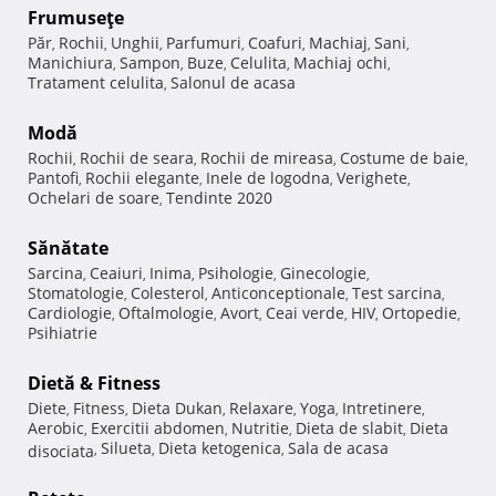
Frumuseţe
Păr
Rochii
Unghii
Parfumuri
Coafuri
Machiaj
Sani
,
,
,
,
,
,
,
Manichiura
Sampon
Buze
Celulita
Machiaj ochi
,
,
,
,
,
Tratament celulita
Salonul de acasa
,
Modă
Rochii
Rochii de seara
Rochii de mireasa
Costume de baie
,
,
,
,
Pantofi
Rochii elegante
Inele de logodna
Verighete
,
,
,
,
Ochelari de soare
Tendinte 2020
,
Sănătate
Sarcina
Ceaiuri
Inima
Psihologie
Ginecologie
,
,
,
,
,
Stomatologie
Colesterol
Anticonceptionale
Test sarcina
,
,
,
,
Cardiologie
Oftalmologie
Avort
Ceai verde
HIV
Ortopedie
,
,
,
,
,
,
Psihiatrie
Dietă & Fitness
Diete
Fitness
Dieta Dukan
Relaxare
Yoga
Intretinere
,
,
,
,
,
,
Aerobic
Exercitii abdomen
Nutritie
Dieta de slabit
Dieta
,
,
,
,
Silueta
Dieta ketogenica
Sala de acasa
disociata
,
,
,