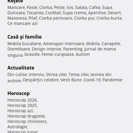
Reţete
Mancare
Paste
Ciorba
Peste
Sos
Salata
Cafea
Supa
,
,
,
,
,
,
,
,
Dulceata
Tocanita
Cocktail
Supa crema
Aperitive
Desert
,
,
,
,
,
,
Maioneza
Pilaf
Ciorba perisoare
Ciorba pui
Ciorba burta
,
,
,
,
,
Ce mancam azi
Casă şi familie
Mobila bucatarie
Amenajari interioare
Mobila
Canapele
,
,
,
,
Dormitoare
Design interior
Parenting
Jurnal de mama
,
,
,
Gravide
Femei curajoase
Autism
singura
,
,
,
Actualitate
Din culise
Interviu
Stirea zilei
Tema zilei
Iesirea din
,
,
,
,
Despărţiri celebre
Vesti Bune
Covid-19
Pandemie
autism
,
,
,
,
Horoscop
Horoscop 2026
,
Horoscop 2025
,
Horoscop azi
,
Horoscop dragoste
,
Horoscop chinezesc
,
Astrologie
,
Horoscop lunar
,