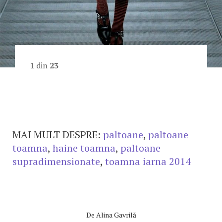
1
din
23
MAI MULT DESPRE:
paltoane
,
paltoane
toamna
,
haine toamna
,
paltoane
supradimensionate
,
toamna iarna 2014
De
Alina Gavrilă