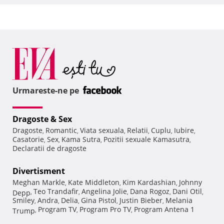
Urmareste-ne pe
Dragoste & Sex
Dragoste
Romantic
Viata sexuala
Relatii
Cuplu
Iubire
,
,
,
,
,
,
Casatorie
Sex
Kama Sutra
Pozitii sexuale Kamasutra
,
,
,
,
Declaratii de dragoste
Divertisment
Meghan Markle
Kate Middleton
Kim Kardashian
Johnny
,
,
,
Teo Trandafir
Angelina Jolie
Dana Rogoz
Dani Otil
Depp
,
,
,
,
,
Smiley
Andra
Delia
Gina Pistol
Justin Bieber
Melania
,
,
,
,
,
Program TV
Program Pro TV
Program Antena 1
Trump
,
,
,