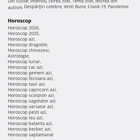
Din culise
Interviu
Stirea zilei
Tema zilei
Iesirea din
,
,
,
,
Despărţiri celebre
Vesti Bune
Covid-19
Pandemie
autism
,
,
,
,
Horoscop
Horoscop 2026
,
Horoscop 2025
,
Horoscop azi
,
Horoscop dragoste
,
Horoscop chinezesc
,
Astrologie
,
Horoscop lunar
,
Horoscop rac azi
,
Horoscop gemeni azi
,
Horoscop fecioara azi
,
Horoscop taur azi
,
Horoscop capricorn azi
,
Horoscop scorpion azi
,
Horoscop sagetator azi
,
Horoscop varsator azi
,
Horoscop pesti azi
,
Horoscop leu azi
,
Horoscop balanta azi
,
Horoscop berbec azi
,
Horoscop saptamanal