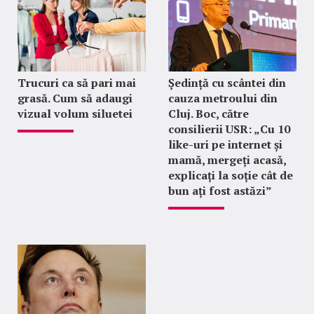
Trucuri ca să pari mai
Ședință cu scântei din
grasă. Cum să adaugi
cauza metroului din
vizual volum siluetei
Cluj. Boc, către
consilierii USR: „Cu 10
like-uri pe internet și
mamă, mergeți acasă,
explicați la soție cât de
bun ați fost astăzi”