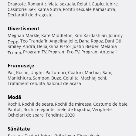
Dragoste
Romantic
Viata sexuala
Relatii
Cuplu
Iubire
,
,
,
,
,
,
Casatorie
Sex
Kama Sutra
Pozitii sexuale Kamasutra
,
,
,
,
Declaratii de dragoste
Divertisment
Meghan Markle
Kate Middleton
Kim Kardashian
Johnny
,
,
,
Teo Trandafir
Angelina Jolie
Dana Rogoz
Dani Otil
Depp
,
,
,
,
,
Smiley
Andra
Delia
Gina Pistol
Justin Bieber
Melania
,
,
,
,
,
Program TV
Program Pro TV
Program Antena 1
Trump
,
,
,
Frumuseţe
Păr
Rochii
Unghii
Parfumuri
Coafuri
Machiaj
Sani
,
,
,
,
,
,
,
Manichiura
Sampon
Buze
Celulita
Machiaj ochi
,
,
,
,
,
Tratament celulita
Salonul de acasa
,
Modă
Rochii
Rochii de seara
Rochii de mireasa
Costume de baie
,
,
,
,
Pantofi
Rochii elegante
Inele de logodna
Verighete
,
,
,
,
Ochelari de soare
Tendinte 2020
,
Sănătate
Sarcina
Ceaiuri
Inima
Psihologie
Ginecologie
,
,
,
,
,