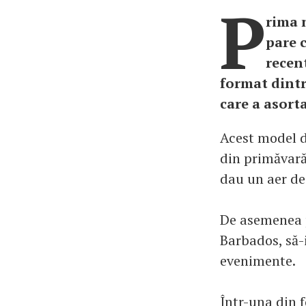
P
rima 
pare c
recen
format dintr
care a asort
Acest model d
din primăvară,
dau un aer de 
De asemenea p
Barbados, să-
evenimente.
Într-una din f