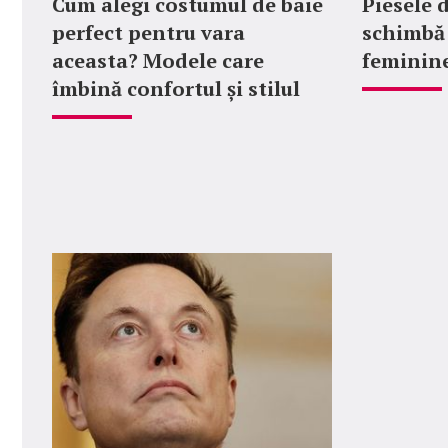
Cum alegi costumul de baie
Piesele 
perfect pentru vara
schimbă 
aceasta? Modele care
feminin
îmbină confortul și stilul