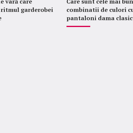
de vară care
Care sunt cele mai bu
ritmul garderobei
combinatii de culori c
e
pantaloni dama clasic