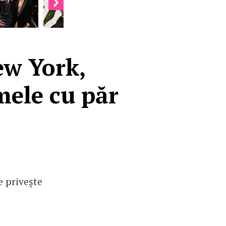
ew York,
mele cu păr
e privește