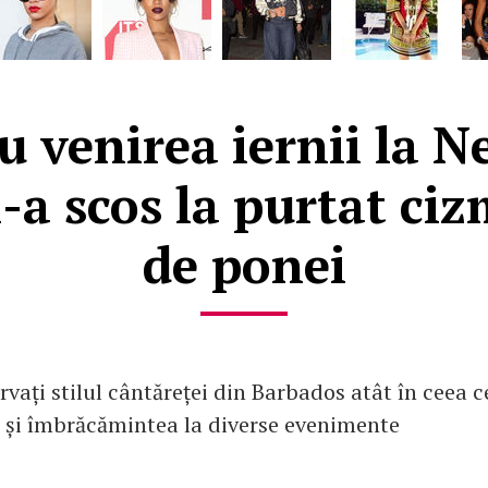
u venirea iernii la N
-a scos la purtat ciz
de ponei
rvați stilul cântăreței din Barbados atât în ceea c
 și îmbrăcămintea la diverse evenimente