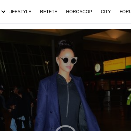
rezești mai des
Cât durează, cum te pregătești și cât
i în vârstă
de dureroasă este investigația
LIFESTYLE
RETETE
HOROSCOP
CITY
FOR