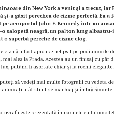
ninsoare din New York a venit și a trecut, iar
ă și-a găsit perechea de cizme perfectă. Ea a 
t pe aeroportul John F. Kennedy într-un ans
-o salopetă neagră, un palton lung albastru-
at o superbă pereche de cizme clog.
e cizmă a fost aproape nelipsit pe podiumurile d
 mai ales la Prada. Acestea au un finisaj cu păr d
lux, putând fi asortate chiar și la rochii elegante.
uteți să vedeți mai multe fotografii cu vedeta de
i admirați atât stilul de machiaj și îmbrăcăminte 
otografii este prezentată în paralele cu fotomode