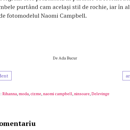
bele purtând cam același stil de rochie, iar în al
 de fotomodelul Naomi Campbell.
De
Ada Bucur
dent
ar
:
Rihanna
,
moda
,
cizme
,
naomi campbell
,
ninsoare
,
Delevinge
comentariu