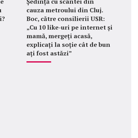
ne
Ședință cu scântei din
u
cauza metroului din Cluj.
i?
Boc, către consilierii USR:
„Cu 10 like-uri pe internet și
mamă, mergeți acasă,
explicați la soție cât de bun
ați fost astăzi”