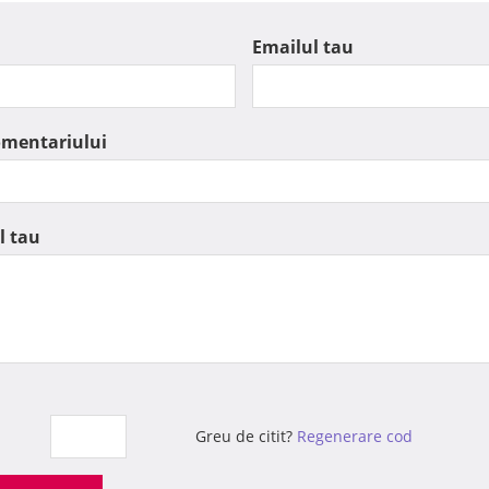
Emailul tau
omentariului
l tau
Greu de citit?
Regenerare cod