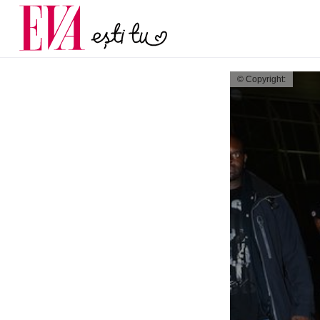
și 60 de ani. De ce te t
Carieră
pe măsură ce înaintez
Actualitate
© Copyright: