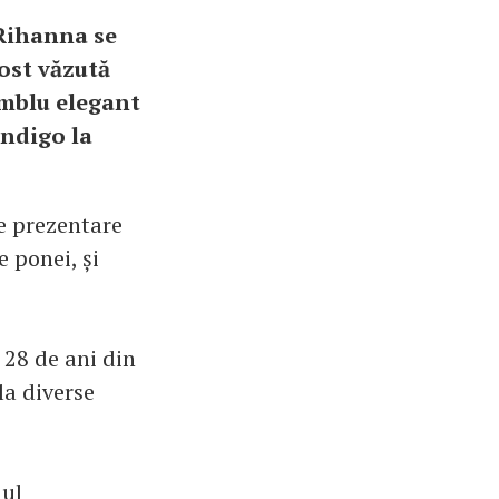
 Rihanna se
fost văzută
amblu elegant
indigo la
e prezentare
e ponei, și
 28 de ani din
la diverse
lul