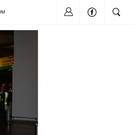
Nu ai cont?
Inregistreaza-
UM