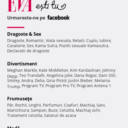
Urmareste-ne pe
Dragoste & Sex
Dragoste
Romantic
Viata sexuala
Relatii
Cuplu
Iubire
,
,
,
,
,
,
Casatorie
Sex
Kama Sutra
Pozitii sexuale Kamasutra
,
,
,
,
Declaratii de dragoste
Divertisment
Meghan Markle
Kate Middleton
Kim Kardashian
Johnny
,
,
,
Teo Trandafir
Angelina Jolie
Dana Rogoz
Dani Otil
Depp
,
,
,
,
,
Smiley
Andra
Delia
Gina Pistol
Justin Bieber
Melania
,
,
,
,
,
Program TV
Program Pro TV
Program Antena 1
Trump
,
,
,
Frumuseţe
Păr
Rochii
Unghii
Parfumuri
Coafuri
Machiaj
Sani
,
,
,
,
,
,
,
Manichiura
Sampon
Buze
Celulita
Machiaj ochi
,
,
,
,
,
Tratament celulita
Salonul de acasa
,