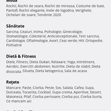
Modă
Rochii
Rochii de seara
Rochii de mireasa
Costume de baie
,
,
,
,
Pantofi
Rochii elegante
Inele de logodna
Verighete
,
,
,
,
Ochelari de soare
Tendinte 2020
,
Sănătate
Sarcina
Ceaiuri
Inima
Psihologie
Ginecologie
,
,
,
,
,
Stomatologie
Colesterol
Anticonceptionale
Test sarcina
,
,
,
,
Cardiologie
Oftalmologie
Avort
Ceai verde
HIV
Ortopedie
,
,
,
,
,
,
Psihiatrie
Dietă & Fitness
Diete
Fitness
Dieta Dukan
Relaxare
Yoga
Intretinere
,
,
,
,
,
,
Aerobic
Exercitii abdomen
Nutritie
Dieta de slabit
Dieta
,
,
,
,
Silueta
Dieta ketogenica
Sala de acasa
disociata
,
,
,
Reţete
Mancare
Paste
Ciorba
Peste
Sos
Salata
Cafea
Supa
,
,
,
,
,
,
,
,
Dulceata
Tocanita
Cocktail
Supa crema
Aperitive
Desert
,
,
,
,
,
,
Maioneza
Pilaf
Ciorba perisoare
Ciorba pui
Ciorba burta
,
,
,
,
,
Ce mancam azi