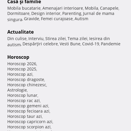
Casă şi familie
Mobila bucatarie
Amenajari interioare
Mobila
Canapele
,
,
,
,
Dormitoare
Design interior
Parenting
Jurnal de mama
,
,
,
Gravide
Femei curajoase
Autism
singura
,
,
,
Actualitate
Din culise
Interviu
Stirea zilei
Tema zilei
Iesirea din
,
,
,
,
Despărţiri celebre
Vesti Bune
Covid-19
Pandemie
autism
,
,
,
,
Horoscop
Horoscop 2026
,
Horoscop 2025
,
Horoscop azi
,
Horoscop dragoste
,
Horoscop chinezesc
,
Astrologie
,
Horoscop lunar
,
Horoscop rac azi
,
Horoscop gemeni azi
,
Horoscop fecioara azi
,
Horoscop taur azi
,
Horoscop capricorn azi
,
Horoscop scorpion azi
,