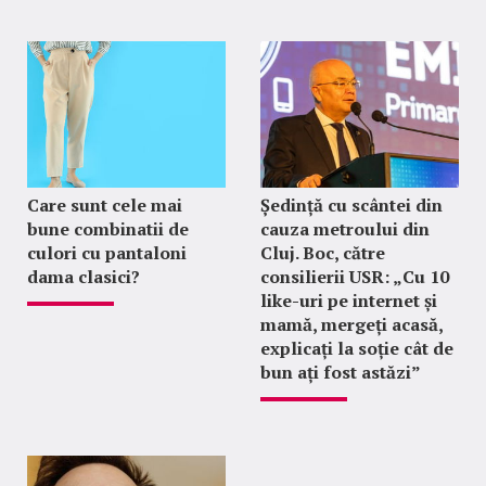
Care sunt cele mai
Ședință cu scântei din
bune combinatii de
cauza metroului din
culori cu pantaloni
Cluj. Boc, către
dama clasici?
consilierii USR: „Cu 10
like-uri pe internet și
mamă, mergeți acasă,
explicați la soție cât de
bun ați fost astăzi”