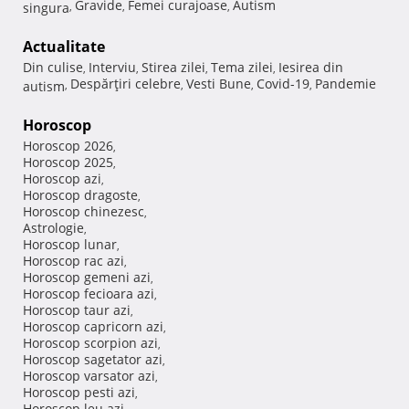
Gravide
Femei curajoase
Autism
singura
,
,
,
Actualitate
Din culise
Interviu
Stirea zilei
Tema zilei
Iesirea din
,
,
,
,
Despărţiri celebre
Vesti Bune
Covid-19
Pandemie
autism
,
,
,
,
Horoscop
Horoscop 2026
,
Horoscop 2025
,
Horoscop azi
,
Horoscop dragoste
,
Horoscop chinezesc
,
Astrologie
,
Horoscop lunar
,
Horoscop rac azi
,
Horoscop gemeni azi
,
Horoscop fecioara azi
,
Horoscop taur azi
,
Horoscop capricorn azi
,
Horoscop scorpion azi
,
Horoscop sagetator azi
,
Horoscop varsator azi
,
Horoscop pesti azi
,
Horoscop leu azi