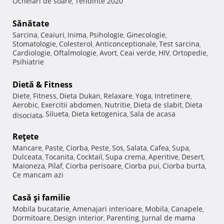
Ochelari de soare
Tendinte 2020
,
Sănătate
Sarcina
Ceaiuri
Inima
Psihologie
Ginecologie
,
,
,
,
,
Stomatologie
Colesterol
Anticonceptionale
Test sarcina
,
,
,
,
Cardiologie
Oftalmologie
Avort
Ceai verde
HIV
Ortopedie
,
,
,
,
,
,
Psihiatrie
Dietă & Fitness
Diete
Fitness
Dieta Dukan
Relaxare
Yoga
Intretinere
,
,
,
,
,
,
Aerobic
Exercitii abdomen
Nutritie
Dieta de slabit
Dieta
,
,
,
,
Silueta
Dieta ketogenica
Sala de acasa
disociata
,
,
,
Reţete
Mancare
Paste
Ciorba
Peste
Sos
Salata
Cafea
Supa
,
,
,
,
,
,
,
,
Dulceata
Tocanita
Cocktail
Supa crema
Aperitive
Desert
,
,
,
,
,
,
Maioneza
Pilaf
Ciorba perisoare
Ciorba pui
Ciorba burta
,
,
,
,
,
Ce mancam azi
Casă şi familie
Mobila bucatarie
Amenajari interioare
Mobila
Canapele
,
,
,
,
Dormitoare
Design interior
Parenting
Jurnal de mama
,
,
,