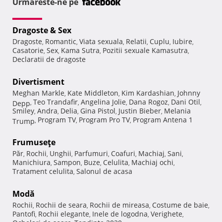
Urmareste-ne pe
Dragoste & Sex
Dragoste
Romantic
Viata sexuala
Relatii
Cuplu
Iubire
,
,
,
,
,
,
Casatorie
Sex
Kama Sutra
Pozitii sexuale Kamasutra
,
,
,
,
Declaratii de dragoste
Divertisment
Meghan Markle
Kate Middleton
Kim Kardashian
Johnny
,
,
,
Teo Trandafir
Angelina Jolie
Dana Rogoz
Dani Otil
Depp
,
,
,
,
,
Smiley
Andra
Delia
Gina Pistol
Justin Bieber
Melania
,
,
,
,
,
Program TV
Program Pro TV
Program Antena 1
Trump
,
,
,
Frumuseţe
Păr
Rochii
Unghii
Parfumuri
Coafuri
Machiaj
Sani
,
,
,
,
,
,
,
Manichiura
Sampon
Buze
Celulita
Machiaj ochi
,
,
,
,
,
Tratament celulita
Salonul de acasa
,
Modă
Rochii
Rochii de seara
Rochii de mireasa
Costume de baie
,
,
,
,
Pantofi
Rochii elegante
Inele de logodna
Verighete
,
,
,
,