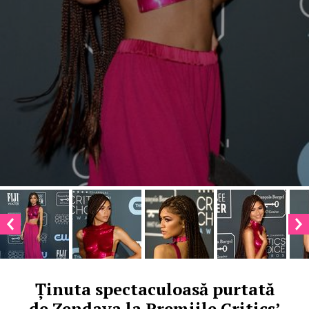
Ținuta spectaculoasă purtată
de Zendaya la Premiile Critics’