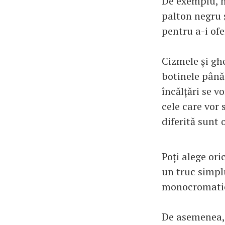
De exemplu, m
palton negru ș
pentru a-i ofe
Cizmele și gh
botinele până 
încălțări se v
cele care vor 
diferită sunt 
Poți alege ori
un truc simplu
monocromati
De asemenea, 