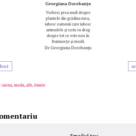
Georgiana Dorobanțu
Vorbesc prea mult despre
plantele din grădina mea,
iubesc oamenii care iubesc
animalele și scriu cu drag
despre tot ce este nou în
frumusețe și modă
De
Georgiana Dorobanțu
dent
ar
:
iarna
,
moda
,
alb
,
tinute
comentariu