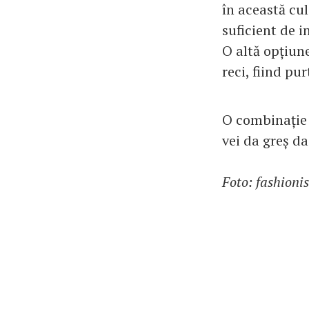
în această cul
suficient de 
O altă opțiune
reci, fiind pu
O combinație i
vei da greș da
Foto: fashioni