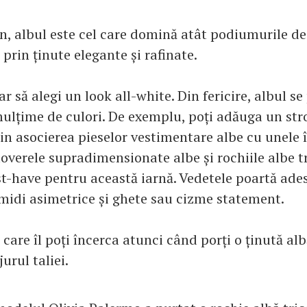
an, albul este cel care domină atât podiumurile de
, prin ținute elegante și rafinate.
r să alegi un look all-white. Din fericire, albul se
mulțime de culori. De exemplu, poți adăuga un str
n asocierea pieselor vestimentare albe cu unele î
loverele supradimensionate albe și rochiile albe t
-have pentru această iarnă. Vedetele poartă ade
 midi asimetrice și ghete sau cizme statement.
 care îl poți încerca atunci când porți o ținută alb
jurul taliei.