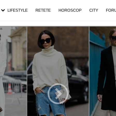
rebui să mergi
și 60 de ani. De ce te trezești mai des
pe măsură ce înaintezi în vârstă
LIFESTYLE
RETETE
HOROSCOP
CITY
FOR
ok