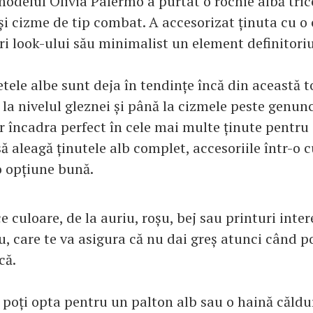
odelul Olivia Palermo a purtat o rochie albă tric
i cizme de tip combat. A accesorizat ținuta cu o c
ri look-ului său minimalist un element definitoriu
etele albe sunt deja în tendințe încă din această 
la nivelul gleznei și până la cizmele peste genunc
or încadra perfect în cele mai multe ținute pentru
să aleagă ținutele alb complet, accesoriile într-o 
o opțiune bună.
ce culoare, de la auriu, roșu, bej sau printuri inte
, care te va asigura că nu dai greș atunci când po
că.
poți opta pentru un palton alb sau o haină căldu