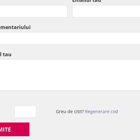
Emailul tau
omentariului
l tau
Greu de citit?
Regenerare cod
MITE