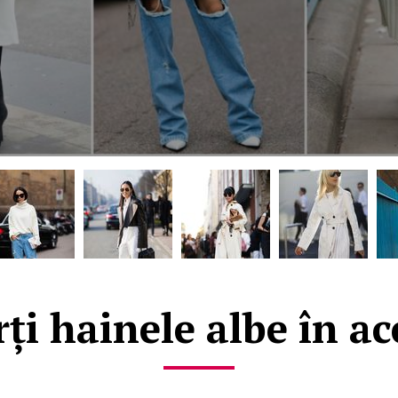
ți hainele albe în ac