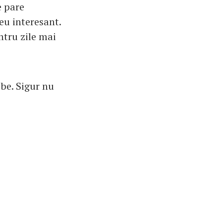
e pare
eu interesant.
ntru zile mai
lbe. Sigur nu