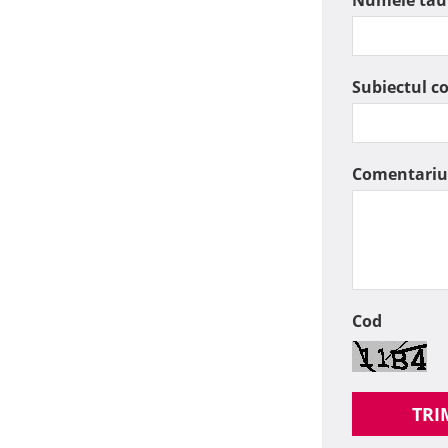
Numele tau
Subiectul c
Comentariu
Cod
TRI