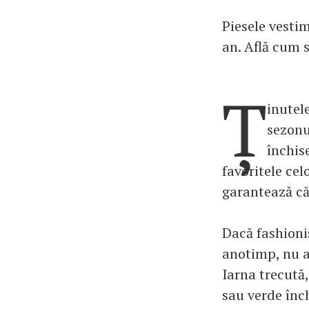
Piesele vestim
an. Află cum s
Ț
inutele
sezonu
închis
favoritele cel
garantează că 
Dacă fashionis
anotimp, nu ac
Iarna trecută
sau verde înch