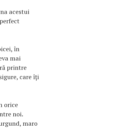
rna acestui
 perfect
icei, în
ceva mai
ră printre
igure, care îți
n orice
ntre noi.
 burgund, maro