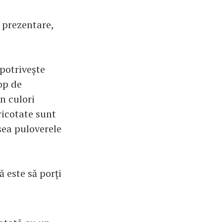
 prezentare,
 potrivește
op de
n culori
ricotate sunt
sea puloverele
ă este să porți