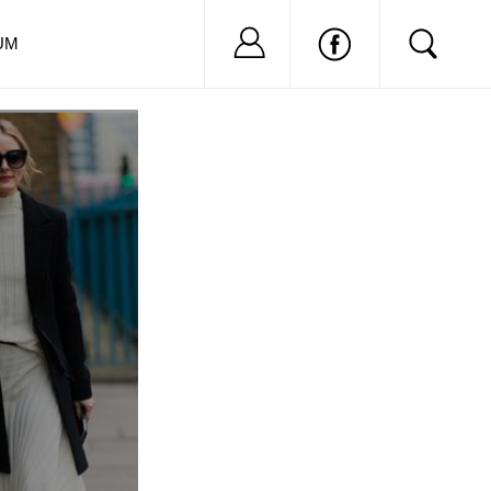
Nu ai cont?
Inregistreaza-
UM