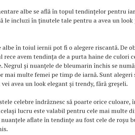
entare albe se află în topul tendințelor pentru ia
ă le incluzi în ținutele tale pentru a avea un look
 albe în toiul iernii pot fi o alegere riscantă. De ob
l rece avem tendința de a purta haine de culori 
e. Negrul și nuanțele de bleumarin închis se numă
or mai multe femei pe timp de iarnă. Sunt alegeri s
vei avea un look elegant și trendy, fără greșeli.
tele celebre îndrăznesc să poarte orice culoare, î
elași lucru este valabil pentru cele mai multe di
, nuanțele aflate în tendințe au fost cele de roșu
is.