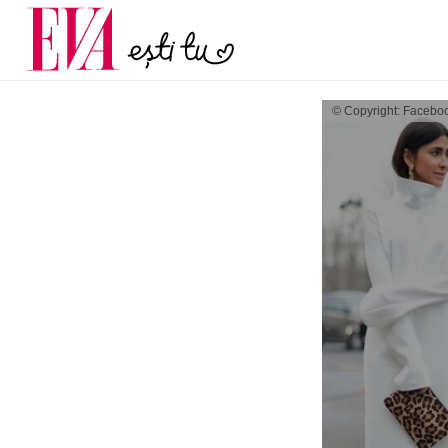
menopauză și când ar t
Carieră
la medic
Actualitate
© Copyright: Facebo