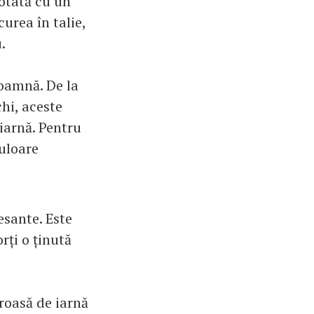
otată cu un
urea în talie,
.
toamnă. De la
hi, aceste
 iarnă. Pentru
culoare
resante. Este
rți o ținută
roasă de iarnă