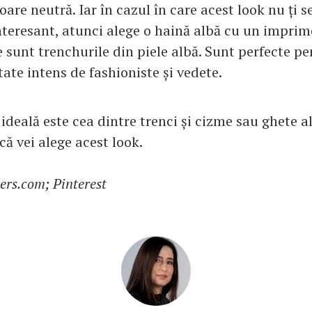
oare neutră. Iar în cazul în care acest look nu ți s
interesant, atunci alege o haină albă cu un imprim
 sunt trenchurile din piele albă. Sunt perfecte pe
rtate intens de fashioniste și vedete.
deală este cea dintre trenci și cizme sau ghete a
că vei alege acest look.
sers.com; Pinterest