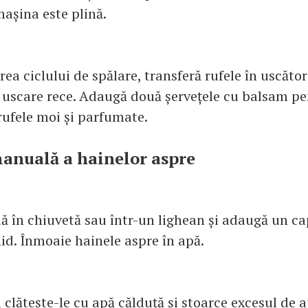
mașina este plină.
a ciclului de spălare, transferă rufele în uscător
uscare rece. Adaugă două șervețele cu balsam pe
rufele moi și parfumate.
anuală a hainelor aspre
ă în chiuvetă sau într-un lighean și adaugă un c
id. Înmoaie hainele aspre în apă.
i clătește-le cu apă călduță și stoarce excesul de a