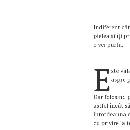
Indiferent cât
pielea și îți
o vei purta.
E
ste val
aspre p
Dar folosind p
astfel încât s
întotdeauna e
cu privire la