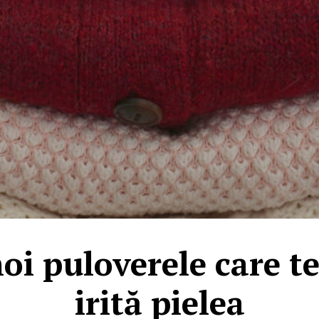
i puloverele care te z
irită pielea