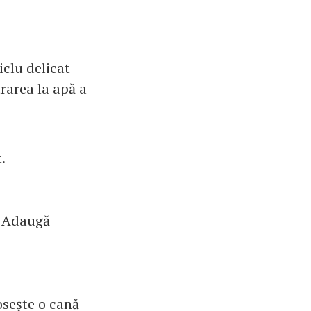
iclu delicat
rarea la apă a
.
. Adaugă
osește o cană