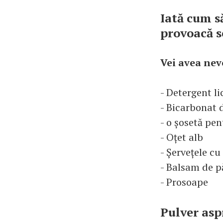
Iată cum s
provoacă s
Vei avea nev
- Detergent li
- Bicarbonat 
- o șosetă pen
- Oțet alb
- Șervețele c
- Balsam de p
- Prosoape
Pulver asp