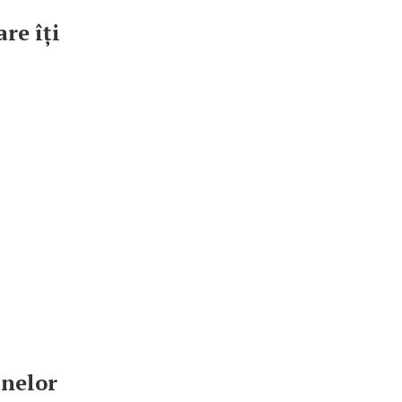
re îți
inelor