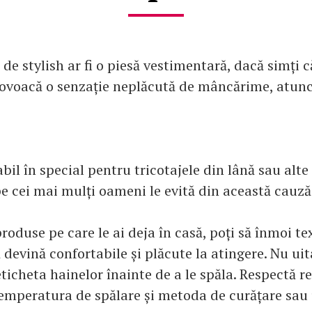
 de stylish ar fi o piesă vestimentară, dacă simți că 
 provoacă o senzație neplăcută de mâncărime, atun
abil în special pentru tricotajele din lână sau alt
e cei mai mulți oameni le evită din această cauză
roduse pe care le ai deja în casă, poți să înmoi te
ă devină confortabile și plăcute la atingere. Nu uita
ticheta hainelor înainte de a le spăla. Respectă 
 temperatura de spălare și metoda de curățare sau