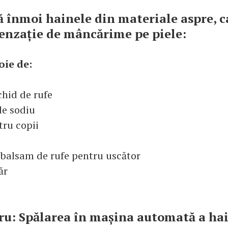
ă înmoi hainele din materiale aspre, ca
enzație de mâncărime pe piele:
oie de:
chid de rufe
de sodiu
tru copii
u balsam de rufe pentru uscător
ăr
ru: Spălarea în mașina automată a ha