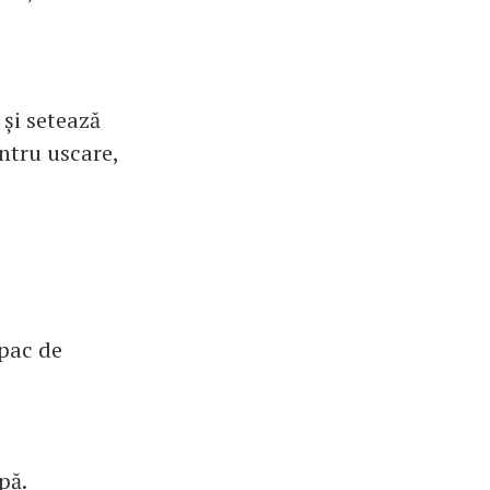
 și setează
ntru uscare,
apac de
pă.