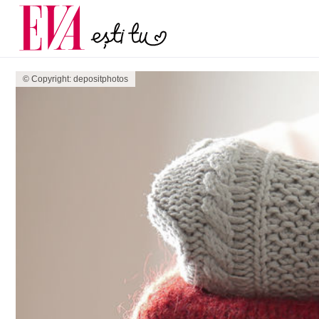
menopauză și când ar t
Carieră
la medic
Actualitate
© Copyright: depositphotos