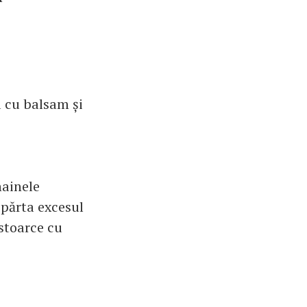
a cu balsam și
hainele
epărta excesul
stoarce cu