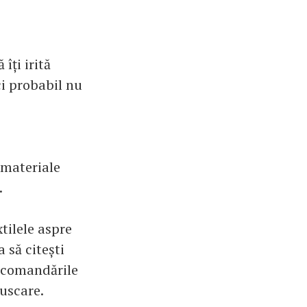
îți irită
ci probabil nu
e materiale
.
xtilele aspre
 să citești
recomandările
 uscare.