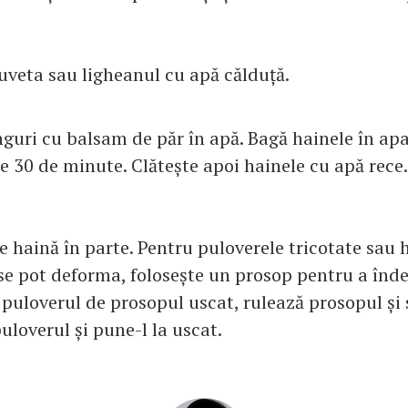
uveta sau ligheanul cu apă călduță.
inguri cu balsam de păr în apă. Bagă hainele în ap
e 30 de minute. Clătește apoi hainele cu apă rece.
e haină în parte. Pentru puloverele tricotate sau 
 se pot deforma, folosește un prosop pentru a înd
 puloverul de prosopul uscat, rulează prosopul și 
puloverul și pune-l la uscat.