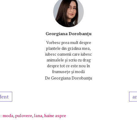
Georgiana Dorobanțu
Vorbesc prea mult despre
plantele din grădina mea,
iubesc oamenii care iubesc
animalele și scriu cu drag
despre tot ce este nou în
frumusețe și modă
De
Georgiana Dorobanțu
dent
ar
:
moda
,
pulovere
,
lana
,
haine aspre