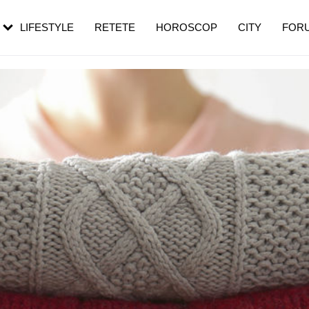
rebui să mergi
și 60 de ani. De ce te trezești mai des
pe măsură ce înaintezi în vârstă
LIFESTYLE
RETETE
HOROSCOP
CITY
FOR