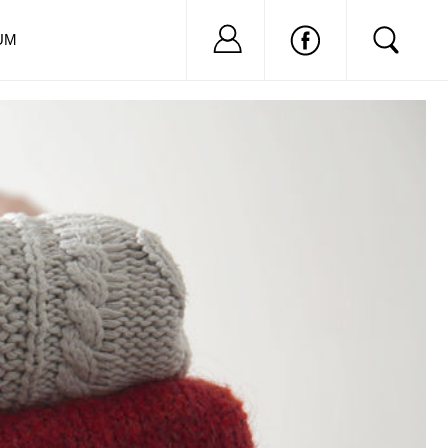
Nu ai cont?
Inregistreaza-
UM