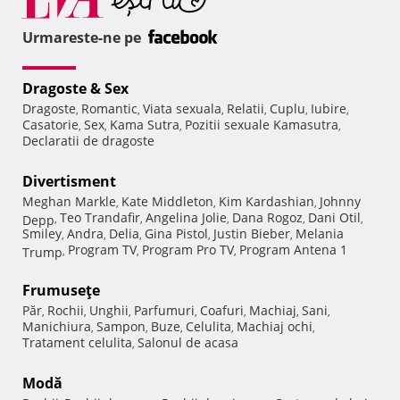
Urmareste-ne pe
Dragoste & Sex
Dragoste
Romantic
Viata sexuala
Relatii
Cuplu
Iubire
,
,
,
,
,
,
Casatorie
Sex
Kama Sutra
Pozitii sexuale Kamasutra
,
,
,
,
Declaratii de dragoste
Divertisment
Meghan Markle
Kate Middleton
Kim Kardashian
Johnny
,
,
,
Teo Trandafir
Angelina Jolie
Dana Rogoz
Dani Otil
Depp
,
,
,
,
,
Smiley
Andra
Delia
Gina Pistol
Justin Bieber
Melania
,
,
,
,
,
Program TV
Program Pro TV
Program Antena 1
Trump
,
,
,
Frumuseţe
Păr
Rochii
Unghii
Parfumuri
Coafuri
Machiaj
Sani
,
,
,
,
,
,
,
Manichiura
Sampon
Buze
Celulita
Machiaj ochi
,
,
,
,
,
Tratament celulita
Salonul de acasa
,
Modă