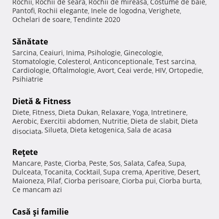
Rochii
Rochii de seara
Rochii de mireasa
Costume de baie
,
,
,
,
Pantofi
Rochii elegante
Inele de logodna
Verighete
,
,
,
,
Ochelari de soare
Tendinte 2020
,
Sănătate
Sarcina
Ceaiuri
Inima
Psihologie
Ginecologie
,
,
,
,
,
Stomatologie
Colesterol
Anticonceptionale
Test sarcina
,
,
,
,
Cardiologie
Oftalmologie
Avort
Ceai verde
HIV
Ortopedie
,
,
,
,
,
,
Psihiatrie
Dietă & Fitness
Diete
Fitness
Dieta Dukan
Relaxare
Yoga
Intretinere
,
,
,
,
,
,
Aerobic
Exercitii abdomen
Nutritie
Dieta de slabit
Dieta
,
,
,
,
Silueta
Dieta ketogenica
Sala de acasa
disociata
,
,
,
Reţete
Mancare
Paste
Ciorba
Peste
Sos
Salata
Cafea
Supa
,
,
,
,
,
,
,
,
Dulceata
Tocanita
Cocktail
Supa crema
Aperitive
Desert
,
,
,
,
,
,
Maioneza
Pilaf
Ciorba perisoare
Ciorba pui
Ciorba burta
,
,
,
,
,
Ce mancam azi
Casă şi familie