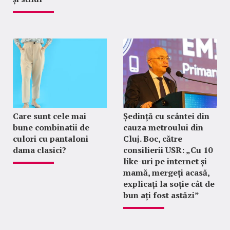
Care sunt cele mai
Ședință cu scântei din
bune combinatii de
cauza metroului din
culori cu pantaloni
Cluj. Boc, către
dama clasici?
consilierii USR: „Cu 10
like-uri pe internet și
mamă, mergeți acasă,
explicați la soție cât de
bun ați fost astăzi”