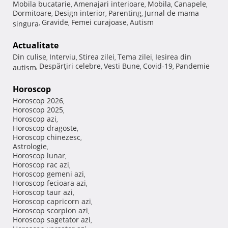
Mobila bucatarie
Amenajari interioare
Mobila
Canapele
,
,
,
,
Dormitoare
Design interior
Parenting
Jurnal de mama
,
,
,
Gravide
Femei curajoase
Autism
singura
,
,
,
Actualitate
Din culise
Interviu
Stirea zilei
Tema zilei
Iesirea din
,
,
,
,
Despărţiri celebre
Vesti Bune
Covid-19
Pandemie
autism
,
,
,
,
Horoscop
Horoscop 2026
,
Horoscop 2025
,
Horoscop azi
,
Horoscop dragoste
,
Horoscop chinezesc
,
Astrologie
,
Horoscop lunar
,
Horoscop rac azi
,
Horoscop gemeni azi
,
Horoscop fecioara azi
,
Horoscop taur azi
,
Horoscop capricorn azi
,
Horoscop scorpion azi
,
Horoscop sagetator azi
,