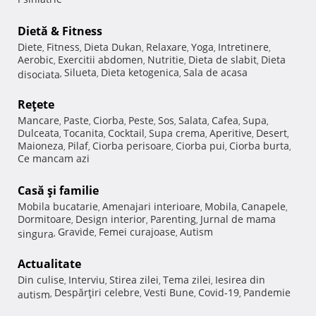
Dietă & Fitness
Diete
Fitness
Dieta Dukan
Relaxare
Yoga
Intretinere
,
,
,
,
,
,
Aerobic
Exercitii abdomen
Nutritie
Dieta de slabit
Dieta
,
,
,
,
Silueta
Dieta ketogenica
Sala de acasa
disociata
,
,
,
Reţete
Mancare
Paste
Ciorba
Peste
Sos
Salata
Cafea
Supa
,
,
,
,
,
,
,
,
Dulceata
Tocanita
Cocktail
Supa crema
Aperitive
Desert
,
,
,
,
,
,
Maioneza
Pilaf
Ciorba perisoare
Ciorba pui
Ciorba burta
,
,
,
,
,
Ce mancam azi
Casă şi familie
Mobila bucatarie
Amenajari interioare
Mobila
Canapele
,
,
,
,
Dormitoare
Design interior
Parenting
Jurnal de mama
,
,
,
Gravide
Femei curajoase
Autism
singura
,
,
,
Actualitate
Din culise
Interviu
Stirea zilei
Tema zilei
Iesirea din
,
,
,
,
Despărţiri celebre
Vesti Bune
Covid-19
Pandemie
autism
,
,
,
,