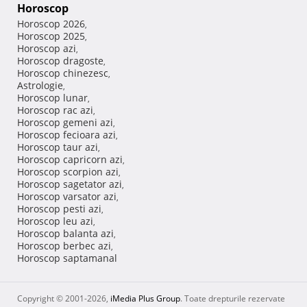
Horoscop
Horoscop 2026
,
Horoscop 2025
,
Horoscop azi
,
Horoscop dragoste
,
Horoscop chinezesc
,
Astrologie
,
Horoscop lunar
,
Horoscop rac azi
,
Horoscop gemeni azi
,
Horoscop fecioara azi
,
Horoscop taur azi
,
Horoscop capricorn azi
,
Horoscop scorpion azi
,
Horoscop sagetator azi
,
Horoscop varsator azi
,
Horoscop pesti azi
,
Horoscop leu azi
,
Horoscop balanta azi
,
Horoscop berbec azi
,
Horoscop saptamanal
Copyright © 2001-2026,
iMedia Plus Group
. Toate drepturile rezervate