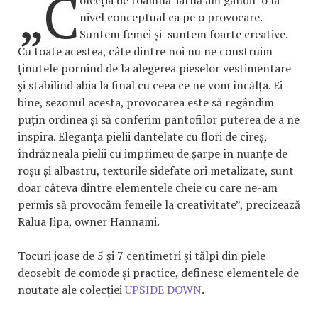
„C
nivel conceptual ca pe o provocare.
Suntem femei și suntem foarte creative.
Cu toate acestea, câte dintre noi nu ne construim
ținutele pornind de la alegerea pieselor vestimentare
și stabilind abia la final cu ceea ce ne vom încălța. Ei
bine, sezonul acesta, provocarea este să regândim
puțin ordinea și să conferim pantofilor puterea de a ne
inspira. Eleganța pielii dantelate cu flori de cireș,
îndrăzneala pielii cu imprimeu de șarpe în nuanțe de
roșu și albastru, texturile sidefate ori metalizate, sunt
doar câteva dintre elementele cheie cu care ne-am
permis să provocăm femeile la creativitate”, precizează
Ralua Jipa, owner Hannami.
Tocuri joase de 5 și 7 centimetri și tălpi din piele
deosebit de comode și practice, definesc elementele de
noutate ale colecției
UPSIDE DOWN
.