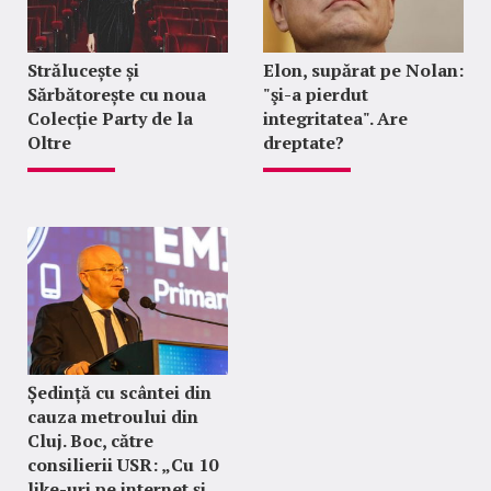
Strălucește și
Elon, supărat pe Nolan:
Sărbătorește cu noua
"şi-a pierdut
Colecție Party de la
integritatea". Are
Oltre
dreptate?
Ședință cu scântei din
cauza metroului din
Cluj. Boc, către
consilierii USR: „Cu 10
like-uri pe internet și