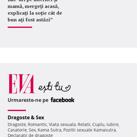
mamă, mergeți acasă,
explicați la soție cât de
bun ați fost astăzi”
Urmareste-ne pe
Dragoste & Sex
Dragoste
Romantic
Viata sexuala
Relatii
Cuplu
Iubire
,
,
,
,
,
,
Casatorie
Sex
Kama Sutra
Pozitii sexuale Kamasutra
,
,
,
,
Declaratii de dragoste