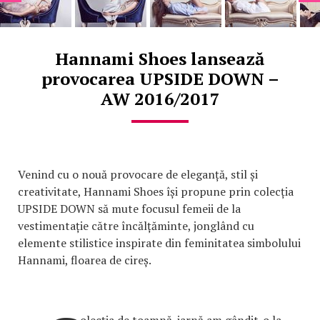
Hannami Shoes lansează
provocarea UPSIDE DOWN –
AW 2016/2017
Venind cu o nouă provocare de eleganță, stil și
creativitate, Hannami Shoes își propune prin colecția
UPSIDE DOWN să mute focusul femeii de la
vestimentație către încălțăminte, jonglând cu
elemente stilistice inspirate din feminitatea simbolului
Hannami, floarea de cireș.
olecția de toamnă-iarnă am gândit-o la