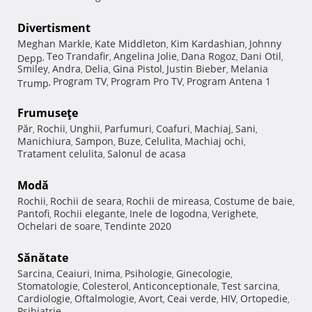
Divertisment
Meghan Markle
Kate Middleton
Kim Kardashian
Johnny
,
,
,
Teo Trandafir
Angelina Jolie
Dana Rogoz
Dani Otil
Depp
,
,
,
,
,
Smiley
Andra
Delia
Gina Pistol
Justin Bieber
Melania
,
,
,
,
,
Program TV
Program Pro TV
Program Antena 1
Trump
,
,
,
Frumuseţe
Păr
Rochii
Unghii
Parfumuri
Coafuri
Machiaj
Sani
,
,
,
,
,
,
,
Manichiura
Sampon
Buze
Celulita
Machiaj ochi
,
,
,
,
,
Tratament celulita
Salonul de acasa
,
Modă
Rochii
Rochii de seara
Rochii de mireasa
Costume de baie
,
,
,
,
Pantofi
Rochii elegante
Inele de logodna
Verighete
,
,
,
,
Ochelari de soare
Tendinte 2020
,
Sănătate
Sarcina
Ceaiuri
Inima
Psihologie
Ginecologie
,
,
,
,
,
Stomatologie
Colesterol
Anticonceptionale
Test sarcina
,
,
,
,
Cardiologie
Oftalmologie
Avort
Ceai verde
HIV
Ortopedie
,
,
,
,
,
,
Psihiatrie