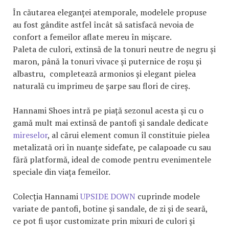
În căutarea eleganței atemporale, modelele propuse
au fost gândite astfel încât să satisfacă nevoia de
confort a femeilor aflate mereu în mișcare.
Paleta de culori, extinsă de la tonuri neutre de negru și
maron, până la tonuri vivace și puternice de roșu și
albastru, completează armonios și elegant pielea
naturală cu imprimeu de șarpe sau flori de cireș.
Hannami Shoes intră pe piață sezonul acesta și cu o
gamă mult mai extinsă de pantofi și sandale dedicate
mireselor
, al cărui element comun îl constituie pielea
metalizată ori în nuanțe sidefate, pe calapoade cu sau
fără platformă, ideal de comode pentru evenimentele
speciale din viața femeilor.
Colecția Hannami
UPSIDE DOWN
cuprinde modele
variate de pantofi, botine și sandale, de zi și de seară,
ce pot fi ușor customizate prin mixuri de culori și