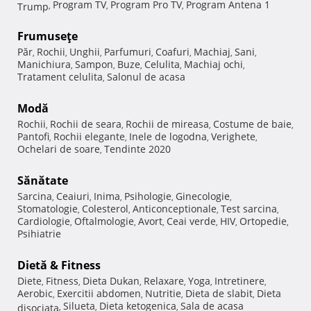
Program TV
Program Pro TV
Program Antena 1
Trump
,
,
,
Frumuseţe
Păr
Rochii
Unghii
Parfumuri
Coafuri
Machiaj
Sani
,
,
,
,
,
,
,
Manichiura
Sampon
Buze
Celulita
Machiaj ochi
,
,
,
,
,
Tratament celulita
Salonul de acasa
,
Modă
Rochii
Rochii de seara
Rochii de mireasa
Costume de baie
,
,
,
,
Pantofi
Rochii elegante
Inele de logodna
Verighete
,
,
,
,
Ochelari de soare
Tendinte 2020
,
Sănătate
Sarcina
Ceaiuri
Inima
Psihologie
Ginecologie
,
,
,
,
,
Stomatologie
Colesterol
Anticonceptionale
Test sarcina
,
,
,
,
Cardiologie
Oftalmologie
Avort
Ceai verde
HIV
Ortopedie
,
,
,
,
,
,
Psihiatrie
Dietă & Fitness
Diete
Fitness
Dieta Dukan
Relaxare
Yoga
Intretinere
,
,
,
,
,
,
Aerobic
Exercitii abdomen
Nutritie
Dieta de slabit
Dieta
,
,
,
,
Silueta
Dieta ketogenica
Sala de acasa
disociata
,
,
,