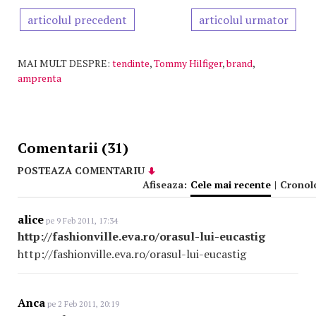
articolul precedent
articolul urmator
MAI MULT DESPRE:
tendinte
,
Tommy Hilfiger
,
brand
,
amprenta
Comentarii (31)
POSTEAZA COMENTARIU
Afiseaza:
Cele mai recente
|
Cronol
alice
pe 9 Feb 2011, 17:34
http://fashionville.eva.ro/orasul-lui-eucastig
http://fashionville.eva.ro/orasul-lui-eucastig
Anca
pe 2 Feb 2011, 20:19