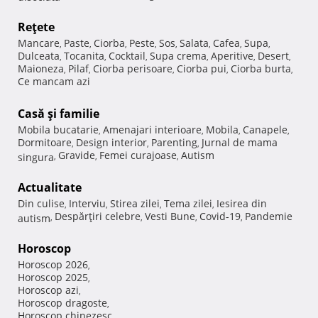
Reţete
Mancare
Paste
Ciorba
Peste
Sos
Salata
Cafea
Supa
,
,
,
,
,
,
,
,
Dulceata
Tocanita
Cocktail
Supa crema
Aperitive
Desert
,
,
,
,
,
,
Maioneza
Pilaf
Ciorba perisoare
Ciorba pui
Ciorba burta
,
,
,
,
,
Ce mancam azi
Casă şi familie
Mobila bucatarie
Amenajari interioare
Mobila
Canapele
,
,
,
,
Dormitoare
Design interior
Parenting
Jurnal de mama
,
,
,
Gravide
Femei curajoase
Autism
singura
,
,
,
Actualitate
Din culise
Interviu
Stirea zilei
Tema zilei
Iesirea din
,
,
,
,
Despărţiri celebre
Vesti Bune
Covid-19
Pandemie
autism
,
,
,
,
Horoscop
Horoscop 2026
,
Horoscop 2025
,
Horoscop azi
,
Horoscop dragoste
,
Horoscop chinezesc
,