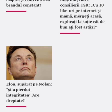
brandul constant!
consilierii USR: „Cu 10
like-uri pe internet și
mamă, mergeți acasă,
explicați la soție cât de
bun ați fost astăzi”
Elon, supărat pe Nolan:
"şi-a pierdut
integritatea". Are
dreptate?