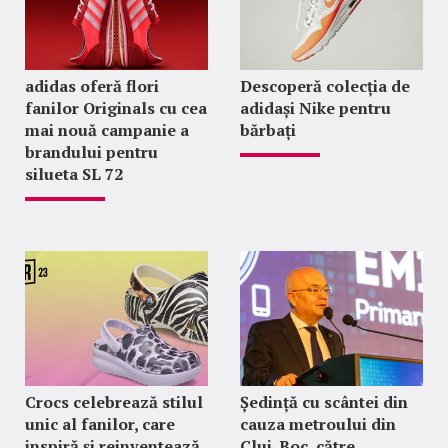
adidas oferă flori
Descoperă colecția de
fanilor Originals cu cea
adidași Nike pentru
mai nouă campanie a
bărbați
brandului pentru
silueta SL 72
Crocs celebrează stilul
Ședință cu scântei din
unic al fanilor, care
cauza metroului din
inspiră și reinventează
Cluj. Boc, către