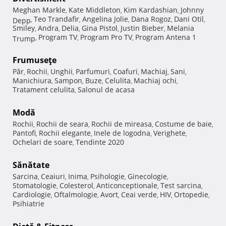
Meghan Markle
Kate Middleton
Kim Kardashian
Johnny
,
,
,
Teo Trandafir
Angelina Jolie
Dana Rogoz
Dani Otil
Depp
,
,
,
,
,
Smiley
Andra
Delia
Gina Pistol
Justin Bieber
Melania
,
,
,
,
,
Program TV
Program Pro TV
Program Antena 1
Trump
,
,
,
Frumuseţe
Păr
Rochii
Unghii
Parfumuri
Coafuri
Machiaj
Sani
,
,
,
,
,
,
,
Manichiura
Sampon
Buze
Celulita
Machiaj ochi
,
,
,
,
,
Tratament celulita
Salonul de acasa
,
Modă
Rochii
Rochii de seara
Rochii de mireasa
Costume de baie
,
,
,
,
Pantofi
Rochii elegante
Inele de logodna
Verighete
,
,
,
,
Ochelari de soare
Tendinte 2020
,
Sănătate
Sarcina
Ceaiuri
Inima
Psihologie
Ginecologie
,
,
,
,
,
Stomatologie
Colesterol
Anticonceptionale
Test sarcina
,
,
,
,
Cardiologie
Oftalmologie
Avort
Ceai verde
HIV
Ortopedie
,
,
,
,
,
,
Psihiatrie