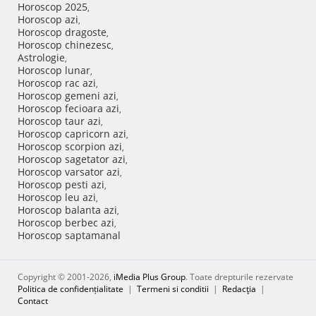
Horoscop 2025
,
Horoscop azi
,
Horoscop dragoste
,
Horoscop chinezesc
,
Astrologie
,
Horoscop lunar
,
Horoscop rac azi
,
Horoscop gemeni azi
,
Horoscop fecioara azi
,
Horoscop taur azi
,
Horoscop capricorn azi
,
Horoscop scorpion azi
,
Horoscop sagetator azi
,
Horoscop varsator azi
,
Horoscop pesti azi
,
Horoscop leu azi
,
Horoscop balanta azi
,
Horoscop berbec azi
,
Horoscop saptamanal
Copyright © 2001-2026,
iMedia Plus Group
. Toate drepturile rezervate
Politica de confidențialitate
|
Termeni si conditii
|
Redacţia
|
Contact