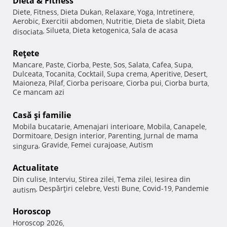
Dietă & Fitness
Diete
Fitness
Dieta Dukan
Relaxare
Yoga
Intretinere
,
,
,
,
,
,
Aerobic
Exercitii abdomen
Nutritie
Dieta de slabit
Dieta
,
,
,
,
Silueta
Dieta ketogenica
Sala de acasa
disociata
,
,
,
Reţete
Mancare
Paste
Ciorba
Peste
Sos
Salata
Cafea
Supa
,
,
,
,
,
,
,
,
Dulceata
Tocanita
Cocktail
Supa crema
Aperitive
Desert
,
,
,
,
,
,
Maioneza
Pilaf
Ciorba perisoare
Ciorba pui
Ciorba burta
,
,
,
,
,
Ce mancam azi
Casă şi familie
Mobila bucatarie
Amenajari interioare
Mobila
Canapele
,
,
,
,
Dormitoare
Design interior
Parenting
Jurnal de mama
,
,
,
Gravide
Femei curajoase
Autism
singura
,
,
,
Actualitate
Din culise
Interviu
Stirea zilei
Tema zilei
Iesirea din
,
,
,
,
Despărţiri celebre
Vesti Bune
Covid-19
Pandemie
autism
,
,
,
,
Horoscop
Horoscop 2026
,