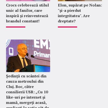
Crocs celebrează stilul
Elon, supărat pe Nolan:
unic al fanilor, care
"şi-a pierdut
inspiră și reinventează
integritatea". Are
brandul constant!
dreptate?
Ședință cu scântei din
cauza metroului din
Cluj. Boc, către
consilierii USR: „Cu 10
like-uri pe internet și
mamă, mergeți acasă,
explicați la soție cât de