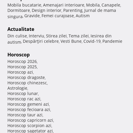
Mobila bucatarie
Amenajari interioare
Mobila
Canapele
,
,
,
,
Dormitoare
Design interior
Parenting
Jurnal de mama
,
,
,
Gravide
Femei curajoase
Autism
singura
,
,
,
Actualitate
Din culise
Interviu
Stirea zilei
Tema zilei
Iesirea din
,
,
,
,
Despărţiri celebre
Vesti Bune
Covid-19
Pandemie
autism
,
,
,
,
Horoscop
Horoscop 2026
,
Horoscop 2025
,
Horoscop azi
,
Horoscop dragoste
,
Horoscop chinezesc
,
Astrologie
,
Horoscop lunar
,
Horoscop rac azi
,
Horoscop gemeni azi
,
Horoscop fecioara azi
,
Horoscop taur azi
,
Horoscop capricorn azi
,
Horoscop scorpion azi
,
Horoscop sagetator azi
,