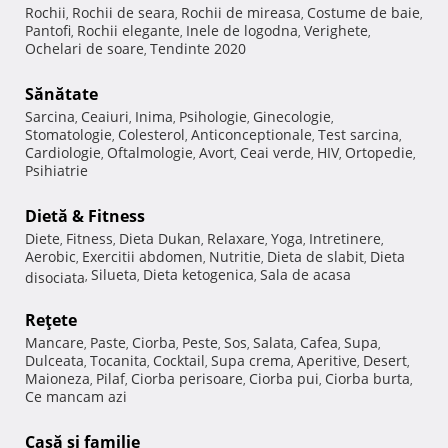
Rochii
Rochii de seara
Rochii de mireasa
Costume de baie
,
,
,
,
Pantofi
Rochii elegante
Inele de logodna
Verighete
,
,
,
,
Ochelari de soare
Tendinte 2020
,
Sănătate
Sarcina
Ceaiuri
Inima
Psihologie
Ginecologie
,
,
,
,
,
Stomatologie
Colesterol
Anticonceptionale
Test sarcina
,
,
,
,
Cardiologie
Oftalmologie
Avort
Ceai verde
HIV
Ortopedie
,
,
,
,
,
,
Psihiatrie
Dietă & Fitness
Diete
Fitness
Dieta Dukan
Relaxare
Yoga
Intretinere
,
,
,
,
,
,
Aerobic
Exercitii abdomen
Nutritie
Dieta de slabit
Dieta
,
,
,
,
Silueta
Dieta ketogenica
Sala de acasa
disociata
,
,
,
Reţete
Mancare
Paste
Ciorba
Peste
Sos
Salata
Cafea
Supa
,
,
,
,
,
,
,
,
Dulceata
Tocanita
Cocktail
Supa crema
Aperitive
Desert
,
,
,
,
,
,
Maioneza
Pilaf
Ciorba perisoare
Ciorba pui
Ciorba burta
,
,
,
,
,
Ce mancam azi
Casă şi familie