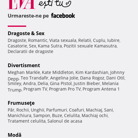
Urmareste-ne pe
Dragoste & Sex
Dragoste
Romantic
Viata sexuala
Relatii
Cuplu
Iubire
,
,
,
,
,
,
Casatorie
Sex
Kama Sutra
Pozitii sexuale Kamasutra
,
,
,
,
Declaratii de dragoste
Divertisment
Meghan Markle
Kate Middleton
Kim Kardashian
Johnny
,
,
,
Teo Trandafir
Angelina Jolie
Dana Rogoz
Dani Otil
Depp
,
,
,
,
,
Smiley
Andra
Delia
Gina Pistol
Justin Bieber
Melania
,
,
,
,
,
Program TV
Program Pro TV
Program Antena 1
Trump
,
,
,
Frumuseţe
Păr
Rochii
Unghii
Parfumuri
Coafuri
Machiaj
Sani
,
,
,
,
,
,
,
Manichiura
Sampon
Buze
Celulita
Machiaj ochi
,
,
,
,
,
Tratament celulita
Salonul de acasa
,
Modă