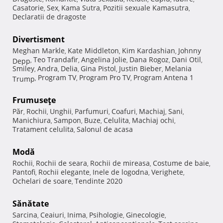
Casatorie
Sex
Kama Sutra
Pozitii sexuale Kamasutra
,
,
,
,
Declaratii de dragoste
Divertisment
Meghan Markle
Kate Middleton
Kim Kardashian
Johnny
,
,
,
Teo Trandafir
Angelina Jolie
Dana Rogoz
Dani Otil
Depp
,
,
,
,
,
Smiley
Andra
Delia
Gina Pistol
Justin Bieber
Melania
,
,
,
,
,
Program TV
Program Pro TV
Program Antena 1
Trump
,
,
,
Frumuseţe
Păr
Rochii
Unghii
Parfumuri
Coafuri
Machiaj
Sani
,
,
,
,
,
,
,
Manichiura
Sampon
Buze
Celulita
Machiaj ochi
,
,
,
,
,
Tratament celulita
Salonul de acasa
,
Modă
Rochii
Rochii de seara
Rochii de mireasa
Costume de baie
,
,
,
,
Pantofi
Rochii elegante
Inele de logodna
Verighete
,
,
,
,
Ochelari de soare
Tendinte 2020
,
Sănătate
Sarcina
Ceaiuri
Inima
Psihologie
Ginecologie
,
,
,
,
,