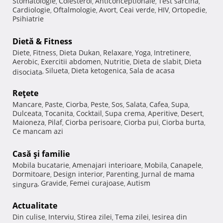
Stomatologie
Colesterol
Anticonceptionale
Test sarcina
,
,
,
,
Cardiologie
Oftalmologie
Avort
Ceai verde
HIV
Ortopedie
,
,
,
,
,
,
Psihiatrie
Dietă & Fitness
Diete
Fitness
Dieta Dukan
Relaxare
Yoga
Intretinere
,
,
,
,
,
,
Aerobic
Exercitii abdomen
Nutritie
Dieta de slabit
Dieta
,
,
,
,
Silueta
Dieta ketogenica
Sala de acasa
disociata
,
,
,
Reţete
Mancare
Paste
Ciorba
Peste
Sos
Salata
Cafea
Supa
,
,
,
,
,
,
,
,
Dulceata
Tocanita
Cocktail
Supa crema
Aperitive
Desert
,
,
,
,
,
,
Maioneza
Pilaf
Ciorba perisoare
Ciorba pui
Ciorba burta
,
,
,
,
,
Ce mancam azi
Casă şi familie
Mobila bucatarie
Amenajari interioare
Mobila
Canapele
,
,
,
,
Dormitoare
Design interior
Parenting
Jurnal de mama
,
,
,
Gravide
Femei curajoase
Autism
singura
,
,
,
Actualitate
Din culise
Interviu
Stirea zilei
Tema zilei
Iesirea din
,
,
,
,