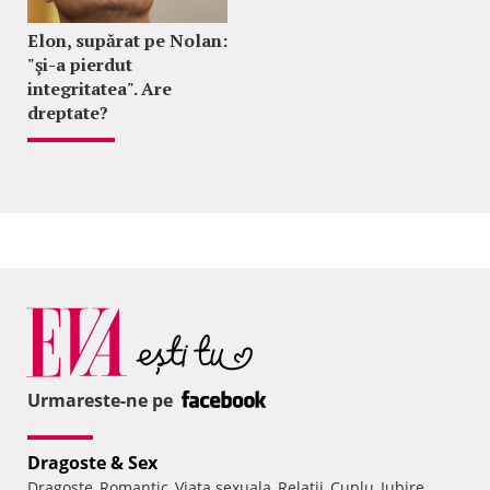
Elon, supărat pe Nolan:
"şi-a pierdut
integritatea". Are
dreptate?
Urmareste-ne pe
Dragoste & Sex
Dragoste
Romantic
Viata sexuala
Relatii
Cuplu
Iubire
,
,
,
,
,
,