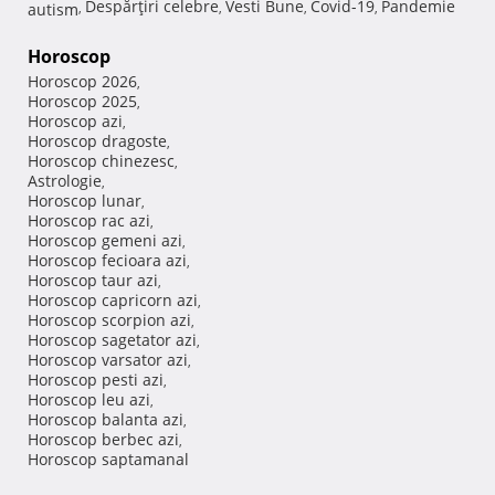
Despărţiri celebre
Vesti Bune
Covid-19
Pandemie
autism
,
,
,
,
Horoscop
Horoscop 2026
,
Horoscop 2025
,
Horoscop azi
,
Horoscop dragoste
,
Horoscop chinezesc
,
Astrologie
,
Horoscop lunar
,
Horoscop rac azi
,
Horoscop gemeni azi
,
Horoscop fecioara azi
,
Horoscop taur azi
,
Horoscop capricorn azi
,
Horoscop scorpion azi
,
Horoscop sagetator azi
,
Horoscop varsator azi
,
Horoscop pesti azi
,
Horoscop leu azi
,
Horoscop balanta azi
,
Horoscop berbec azi
,
Horoscop saptamanal