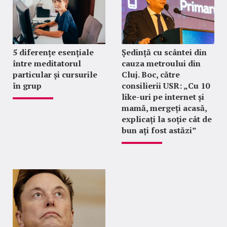
5 diferențe esențiale
Ședință cu scântei din
între meditatorul
cauza metroului din
particular și cursurile
Cluj. Boc, către
în grup
consilierii USR: „Cu 10
like-uri pe internet și
mamă, mergeți acasă,
explicați la soție cât de
bun ați fost astăzi”