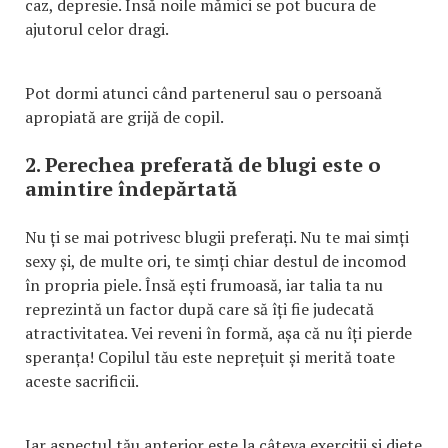
caz, depresie. Însă noile mămici se pot bucura de
ajutorul celor dragi.
Pot dormi atunci când partenerul sau o persoană
apropiată are grijă de copil.
2. Perechea preferată de blugi este o
amintire îndepărtată
Nu ți se mai potrivesc blugii preferați. Nu te mai simți
sexy și, de multe ori, te simți chiar destul de incomod
în propria piele. Însă ești frumoasă, iar talia ta nu
reprezintă un factor după care să îți fie judecată
atractivitatea. Vei reveni în formă, așa că nu îți pierde
speranța! Copilul tău este neprețuit și merită toate
aceste sacrificii.
Iar aspectul tău anterior este la câteva exerciții și diete