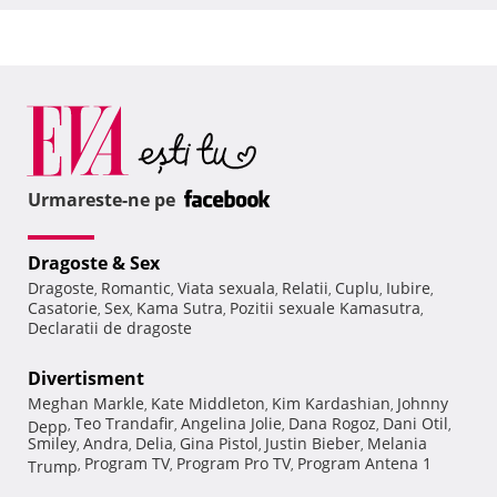
Urmareste-ne pe
Dragoste & Sex
Dragoste
Romantic
Viata sexuala
Relatii
Cuplu
Iubire
,
,
,
,
,
,
Casatorie
Sex
Kama Sutra
Pozitii sexuale Kamasutra
,
,
,
,
Declaratii de dragoste
Divertisment
Meghan Markle
Kate Middleton
Kim Kardashian
Johnny
,
,
,
Teo Trandafir
Angelina Jolie
Dana Rogoz
Dani Otil
Depp
,
,
,
,
,
Smiley
Andra
Delia
Gina Pistol
Justin Bieber
Melania
,
,
,
,
,
Program TV
Program Pro TV
Program Antena 1
Trump
,
,
,