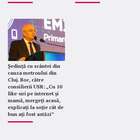
Ședință cu scântei din
cauza metroului din
Cluj. Boc, către
consilierii USR: „Cu 10
like-uri pe internet și
mamă, mergeți acasă,
explicați la soție cât de
bun ați fost astăzi”