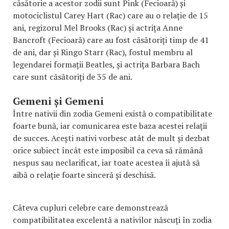
căsătorie a acestor zodii sunt Pink (Fecioară) și
motociclistul Carey Hart (Rac) care au o relație de 15
ani, regizorul Mel Brooks (Rac) și actrița Anne
Bancroft (Fecioară) care au fost căsătoriți timp de 41
de ani, dar și Ringo Starr (Rac), fostul membru al
legendarei formații Beatles, și actrița Barbara Bach
care sunt căsătoriți de 35 de ani.
Gemeni și Gemeni
Între nativii din zodia Gemeni există o compatibilitate
foarte bună, iar comunicarea este baza acestei relații
de succes. Acești nativi vorbesc atât de mult și dezbat
orice subiect încât este imposibil ca ceva să rămână
nespus sau neclarificat, iar toate acestea îi ajută să
aibă o relație foarte sinceră și deschisă.
Câteva cupluri celebre care demonstrează
compatibilitatea excelentă a nativilor născuți în zodia