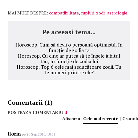
MAI MULT DESPRE:
compatibilitate
,
cupluri
,
zodii
,
astrologie
Pe aceeasi tema...
Horoscop. Cum să devii o persoană optimistă, în
funcţie de zodia ta
Horoscop. Cu cine ar putea să te înşele iubitul
tău, în funcţie de zodia lui
Horoscop. Top 6 cele mai seducătoare zodii. Tu
te numeri printre ele?
Comentarii (1)
POSTEAZA COMENTARIU
Afiseaza:
Cele mai recente
|
Cronol
florin
pe 20 Sep 2016, 10:11