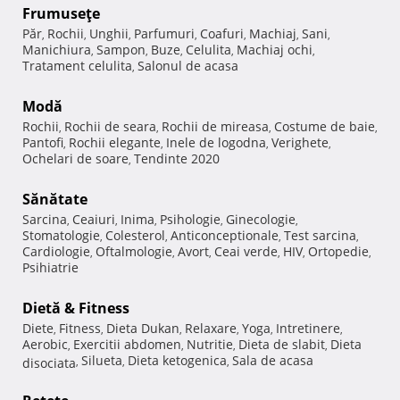
Frumuseţe
Păr
Rochii
Unghii
Parfumuri
Coafuri
Machiaj
Sani
,
,
,
,
,
,
,
Manichiura
Sampon
Buze
Celulita
Machiaj ochi
,
,
,
,
,
Tratament celulita
Salonul de acasa
,
Modă
Rochii
Rochii de seara
Rochii de mireasa
Costume de baie
,
,
,
,
Pantofi
Rochii elegante
Inele de logodna
Verighete
,
,
,
,
Ochelari de soare
Tendinte 2020
,
Sănătate
Sarcina
Ceaiuri
Inima
Psihologie
Ginecologie
,
,
,
,
,
Stomatologie
Colesterol
Anticonceptionale
Test sarcina
,
,
,
,
Cardiologie
Oftalmologie
Avort
Ceai verde
HIV
Ortopedie
,
,
,
,
,
,
Psihiatrie
Dietă & Fitness
Diete
Fitness
Dieta Dukan
Relaxare
Yoga
Intretinere
,
,
,
,
,
,
Aerobic
Exercitii abdomen
Nutritie
Dieta de slabit
Dieta
,
,
,
,
Silueta
Dieta ketogenica
Sala de acasa
disociata
,
,
,