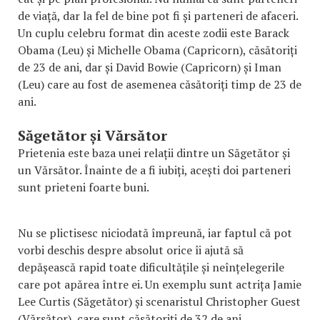
de viață, dar la fel de bine pot fi și parteneri de afaceri.
Un cuplu celebru format din aceste zodii este Barack
Obama (Leu) și Michelle Obama (Capricorn), căsătoriți
de 23 de ani, dar și David Bowie (Capricorn) și Iman
(Leu) care au fost de asemenea căsătoriți timp de 23 de
ani.
Săgetător și Vărsător
Prietenia este baza unei relații dintre un Săgetător și
un Vărsător. Înainte de a fi iubiți, acești doi parteneri
sunt prieteni foarte buni.
Nu se plictisesc niciodată împreună, iar faptul că pot
vorbi deschis despre absolut orice îi ajută să
depășească rapid toate dificultățile și neînțelegerile
care pot apărea între ei. Un exemplu sunt actrița Jamie
Lee Curtis (Săgetător) și scenaristul Christopher Guest
(Vărsător), care sunt căsătoriți de 32 de ani.