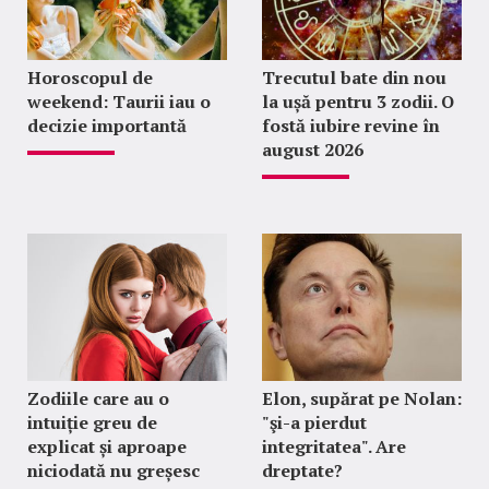
Horoscopul de
Trecutul bate din nou
weekend: Taurii iau o
la ușă pentru 3 zodii. O
decizie importantă
fostă iubire revine în
august 2026
Zodiile care au o
Elon, supărat pe Nolan:
intuiție greu de
"şi-a pierdut
explicat și aproape
integritatea". Are
niciodată nu greșesc
dreptate?