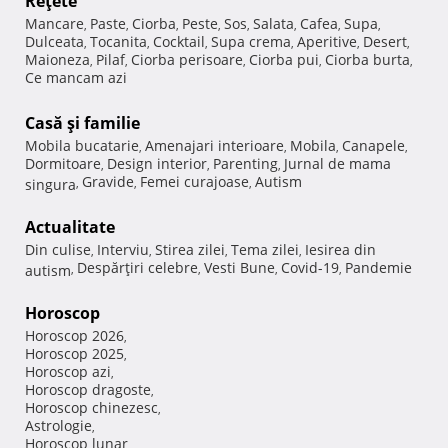
Reţete
Mancare
Paste
Ciorba
Peste
Sos
Salata
Cafea
Supa
,
,
,
,
,
,
,
,
Dulceata
Tocanita
Cocktail
Supa crema
Aperitive
Desert
,
,
,
,
,
,
Maioneza
Pilaf
Ciorba perisoare
Ciorba pui
Ciorba burta
,
,
,
,
,
Ce mancam azi
Casă şi familie
Mobila bucatarie
Amenajari interioare
Mobila
Canapele
,
,
,
,
Dormitoare
Design interior
Parenting
Jurnal de mama
,
,
,
Gravide
Femei curajoase
Autism
singura
,
,
,
Actualitate
Din culise
Interviu
Stirea zilei
Tema zilei
Iesirea din
,
,
,
,
Despărţiri celebre
Vesti Bune
Covid-19
Pandemie
autism
,
,
,
,
Horoscop
Horoscop 2026
,
Horoscop 2025
,
Horoscop azi
,
Horoscop dragoste
,
Horoscop chinezesc
,
Astrologie
,
Horoscop lunar
,