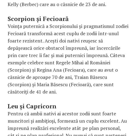
Kelly (Berbec) care au o căsnicie de 23 de ani.
Scorpion și Fecioară
Voința puternică a Scorpionului și pragmatismul zodiei
Fecioară transformă acest cuplu de zodii într-unul
foarte rezistent. Acești doi nativi reușesc să
depășească orice obstacol împreună, iar încercările
prin care trec îi fac și mai puternici împreună. Câteva
exemple celebre sunt Regele Mihai al României
(Scorpion) și Regina Ana (Fecioara), care au avut o
căsnicie de aproape 70 de ani, Traian Băsescu
(Scorpion) și Maria Băsescu (Fecioară), care sunt
căsătoriți de 41 de ani.
Leu și Capricorn
Pentru că ambii nativi ai acestor zodii sunt foarte
muncitori și ambițioși, formează un cuplu excelent. Au
împreună realizări excelente atât pe plan personal,
cât și pe plan profesional. Nu numai că sunt parteneri