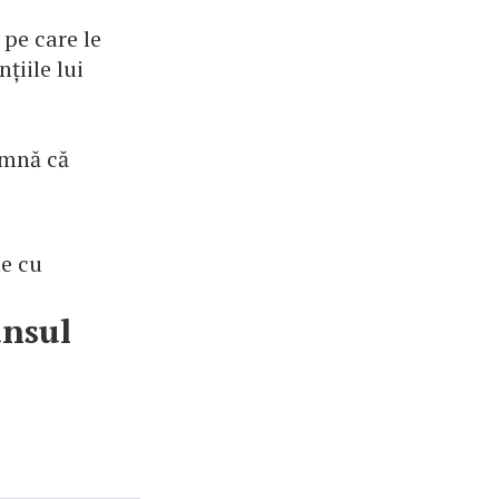
 pe care le
nțiile lui
amnă că
te cu
unsul