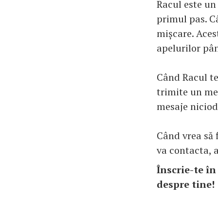
Racul este un 
primul pas. C
mișcare. Acest
apelurilor până
Când Racul te 
trimite un mes
mesaje nicioda
Când vrea să f
va contacta, a
Înscrie-te î
despre tine