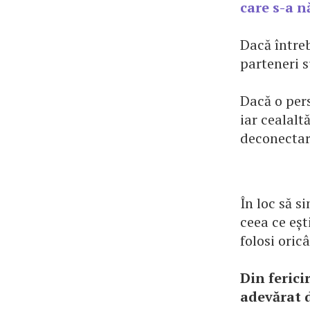
care s-a n
Dacă întreb
parteneri s
Dacă o pers
iar cealalt
deconectar
În loc să s
ceea ce eșt
folosi oric
Din fericir
adevărat d