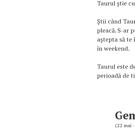
Taurul știe cu
Știi când Taur
pleacă. S-ar p
aștepta să te 
în weekend.
Taurul este de
perioadă de ti
Ge
(22 mai -