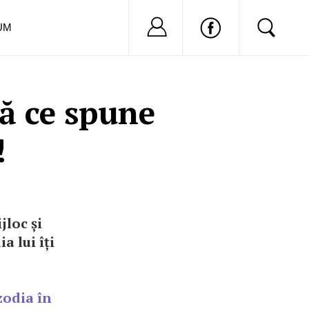
Nu ai cont?
Inregistreaza-
UM
lă ce spune
!
jloc și
a lui îți
 zodia în