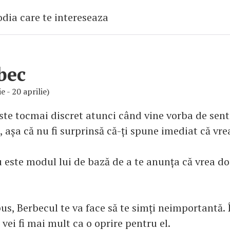
bec
e - 20 aprilie)
ste tocmai discret atunci când vine vorba de sent
 așa că nu fi surprinsă că-ți spune imediat că vre
u este modul lui de bază de a te anunța că vrea d
s, Berbecul te va face să te simți neimportantă. În
, vei fi mai mult ca o oprire pentru el.