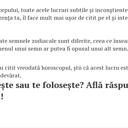
rpului, toate acele lucruri subtile și inconștiente
ența ta, îl face mult mai ușor de citit pe el și inte
ate semnele zodiacale sunt diferite, ceea ce înse
nul unui semn ar putea fi opusul unui alt semn.
-ai citit vreodată horoscopul, știi că acest lucru es
adevărat.
ște sau te folosește? Află răsp
!