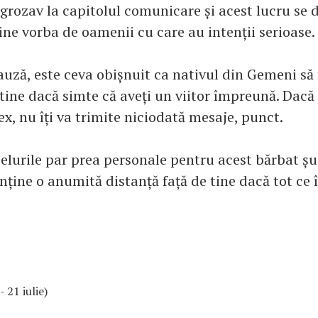
grozav la capitolul comunicare și acest lucru se 
ine vorba de oamenii cu care au intenții serioase.
auză, este ceva obișnuit ca nativul din Gemeni să 
tine dacă simte că aveți un viitor împreună. Dacă 
x, nu îți va trimite niciodată mesaje, punct.
elurile par prea personale pentru acest bărbat șu 
ține o anumită distanță față de tine dacă tot ce î
- 21 iulie)