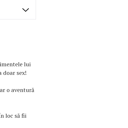
imentele lui
a doar sex!
oar o aventură
 loc să fii