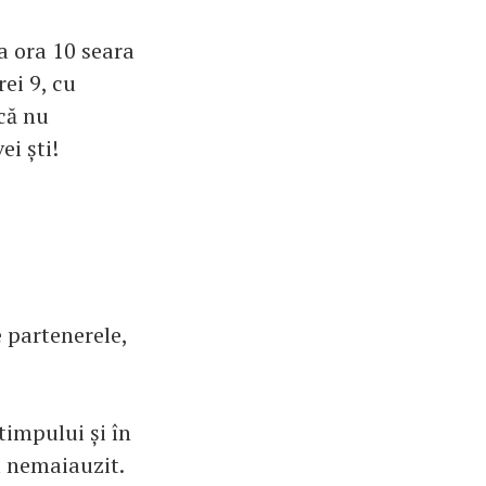
la ora 10 seara
rei 9, cu
acă nu
ei ști!
e partenerele,
timpului și în
l nemaiauzit.