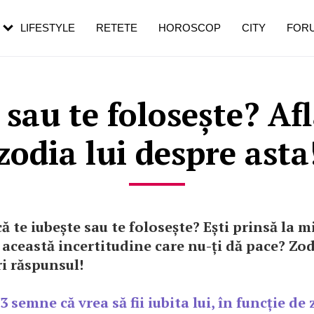
rezești mai des
Cât durează, cum te pregătești și cât
i în vârstă
de dureroasă este investigația
LIFESTYLE
RETETE
HOROSCOP
CITY
FOR
 sau te folosește? Af
zodia lui despre asta
că te iubește sau te folosește? Ești prinsă la mi
u această incertitudine care nu-ți dă pace? Zodi
i răspunsul!
3 semne că vrea să fii iubita lui, în funcție de