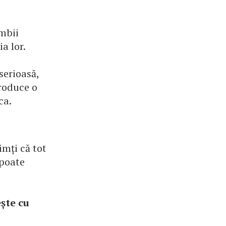
ambii
a lor.
serioasă,
produce o
ca.
imți că tot
 poate
ește cu