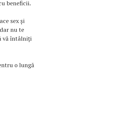
u beneficii.
ace sex și
 dar nu te
 vă întâlniți
pentru o lungă