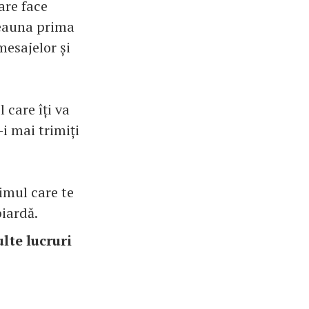
are face
deauna prima
mesajelor și
 care îți va
-i mai trimiți
rimul care te
piardă.
lte lucruri