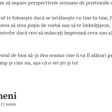
m să separe perspectivele serioase de prieteniile c
ul te folosește dacă se întâlnește cu tine la tine, f
utea să stea puțin de vorbă sau să te îmbrățișeze,
întrebe dacă vrei să mâncați împreună ceva sau să
stul de bun să-și dea seama cine îi va fi alături 
mp și cine nu, așa că o vei ști și tu!
meni
 21 iunie)