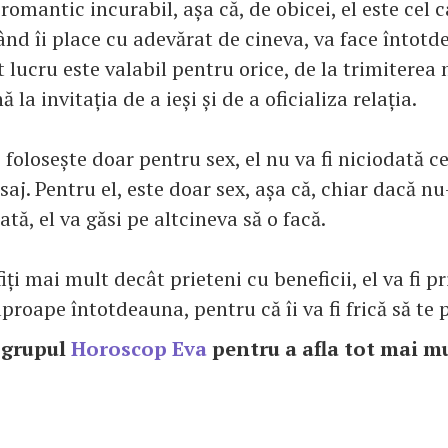
romantic incurabil, așa că, de obicei, el este cel c
ând îi place cu adevărat de cineva, va face întot
 lucru este valabil pentru orice, de la trimiterea 
 la invitația de a ieși și de a oficializa relația.
folosește doar pentru sex, el nu va fi niciodată cel
aj. Pentru el, este doar sex, așa că, chiar dacă nu
tă, el va găsi pe altcineva să o facă.
iți mai mult decât prieteni cu beneficii, el va fi p
proape întotdeauna, pentru că îi va fi frică să te 
n grupul
Horoscop Eva
pentru a afla tot mai mu
!