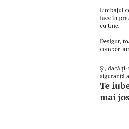
Limbajul co
face în prez
cu tine.
Desigur, to
comportame
Și, dacă ți
siguranță 
Te iube
mai jos