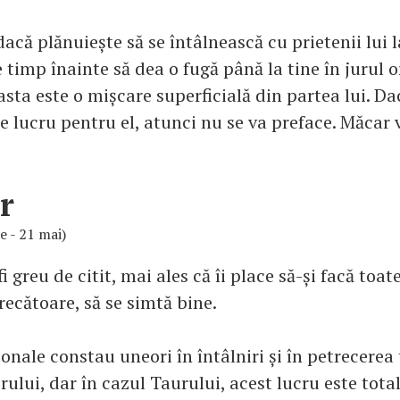
dacă plănuiește să se întâlnească cu prietenii lui 
e timp înainte să dea o fugă până la tine în jurul o
sta este o mișcare superficială din partea lui. D
lucru pentru el, atunci nu se va preface. Măcar v
r
ie - 21 mai)
i greu de citit, mai ales că îi place să-și facă toat
recătoare, să se simtă bine.
ionale constau uneori în întâlniri și în petrecerea 
ului, dar în cazul Taurului, acest lucru este tota