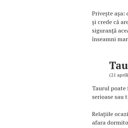
Privește așa: 
și crede că ar
siguranță acea
înseamni mare 
Tau
(21 april
Taurul poate f
serioase sau t
Relațiile ocaz
afara dormitor