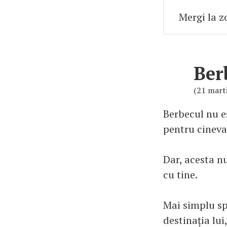
Ber
(21 marti
Berbecul nu e
pentru cineva,
Dar, acesta n
cu tine.
Mai simplu spu
destinația lui