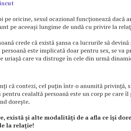
ăscut
i pe oricine, sexul ocazional funcționează dacă 
unt pe aceeași lungime de undă cu privire la relați
oană crede că există șansa ca lucrurile să devină 
ă persoană este implicată doar pentru sex, se va 
e uriașă care va distruge în cele din urmă dinami
imți că contezi, cel puțin într-o anumită privință, s
i pentru cealaltă persoană este un corp pe care îl
ând dorește.
e, există și alte modalități de a afla ce își dor
e la relație!