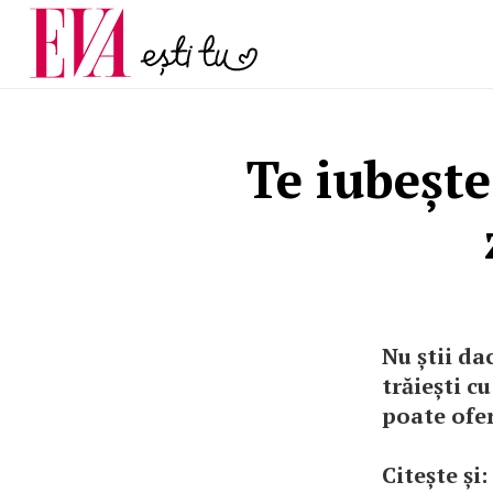
și 60 de ani. De ce te t
Carieră
pe măsură ce înaintez
Actualitate
Te iubește
Nu știi da
trăiești c
poate ofer
Citește și: