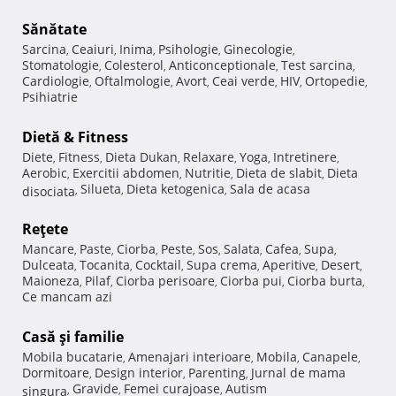
Sănătate
Sarcina
Ceaiuri
Inima
Psihologie
Ginecologie
,
,
,
,
,
Stomatologie
Colesterol
Anticonceptionale
Test sarcina
,
,
,
,
Cardiologie
Oftalmologie
Avort
Ceai verde
HIV
Ortopedie
,
,
,
,
,
,
Psihiatrie
Dietă & Fitness
Diete
Fitness
Dieta Dukan
Relaxare
Yoga
Intretinere
,
,
,
,
,
,
Aerobic
Exercitii abdomen
Nutritie
Dieta de slabit
Dieta
,
,
,
,
Silueta
Dieta ketogenica
Sala de acasa
disociata
,
,
,
Reţete
Mancare
Paste
Ciorba
Peste
Sos
Salata
Cafea
Supa
,
,
,
,
,
,
,
,
Dulceata
Tocanita
Cocktail
Supa crema
Aperitive
Desert
,
,
,
,
,
,
Maioneza
Pilaf
Ciorba perisoare
Ciorba pui
Ciorba burta
,
,
,
,
,
Ce mancam azi
Casă şi familie
Mobila bucatarie
Amenajari interioare
Mobila
Canapele
,
,
,
,
Dormitoare
Design interior
Parenting
Jurnal de mama
,
,
,
Gravide
Femei curajoase
Autism
singura
,
,
,