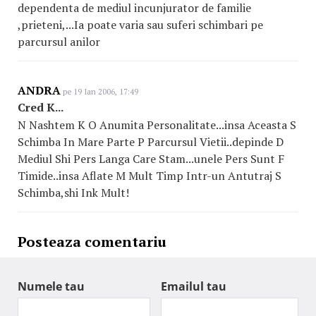
dependenta de mediul incunjurator de familie
,prieteni,...Ia poate varia sau suferi schimbari pe
parcursul anilor
ANDRA
pe 19 Ian 2006, 17:49
Cred K...
N Nashtem K O Anumita Personalitate...insa Aceasta S
Schimba In Mare Parte P Parcursul Vietii..depinde D
Mediul Shi Pers Langa Care Stam...unele Pers Sunt F
Timide..insa Aflate M Mult Timp Intr-un Antutraj S
Schimba,shi Ink Mult!
Posteaza comentariu
Numele tau
Emailul tau