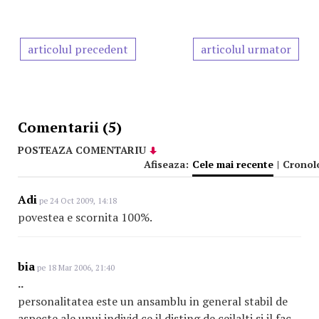
articolul precedent
articolul urmator
Comentarii (5)
POSTEAZA COMENTARIU
Afiseaza:
Cele mai recente
|
Cronol
Adi
pe 24 Oct 2009, 14:18
povestea e scornita 100%.
bia
pe 18 Mar 2006, 21:40
..
personalitatea este un ansamblu in general stabil de
aspecte ale unui individ ce il disting de ceilalti si il fac