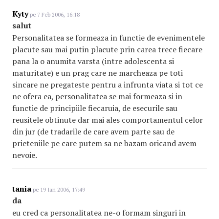
Kyty
pe 7 Feb 2006, 16:18
salut
Personalitatea se formeaza in functie de evenimentele
placute sau mai putin placute prin carea trece fiecare
pana la o anumita varsta (intre adolescenta si
maturitate) e un prag care ne marcheaza pe toti
sincare ne pregateste pentru a infrunta viata si tot ce
ne ofera ea, personalitatea se mai formeaza si in
functie de principiile fiecaruia, de esecurile sau
reusitele obtinute dar mai ales comportamentul celor
din jur (de tradarile de care avem parte sau de
prieteniile pe care putem sa ne bazam oricand avem
nevoie.
tania
pe 19 Ian 2006, 17:49
da
eu cred ca personalitatea ne-o formam singuri in