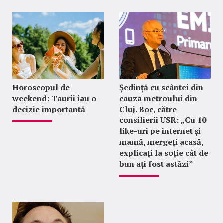
Horoscopul de
Ședință cu scântei din
weekend: Taurii iau o
cauza metroului din
decizie importantă
Cluj. Boc, către
consilierii USR: „Cu 10
like-uri pe internet și
mamă, mergeți acasă,
explicați la soție cât de
bun ați fost astăzi”