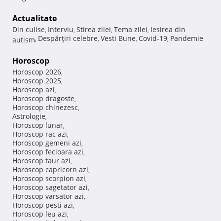
Actualitate
Din culise
Interviu
Stirea zilei
Tema zilei
Iesirea din
,
,
,
,
Despărţiri celebre
Vesti Bune
Covid-19
Pandemie
autism
,
,
,
,
Horoscop
Horoscop 2026
,
Horoscop 2025
,
Horoscop azi
,
Horoscop dragoste
,
Horoscop chinezesc
,
Astrologie
,
Horoscop lunar
,
Horoscop rac azi
,
Horoscop gemeni azi
,
Horoscop fecioara azi
,
Horoscop taur azi
,
Horoscop capricorn azi
,
Horoscop scorpion azi
,
Horoscop sagetator azi
,
Horoscop varsator azi
,
Horoscop pesti azi
,
Horoscop leu azi
,