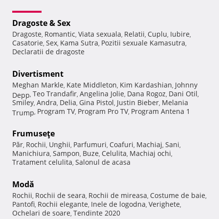
Dragoste & Sex
Dragoste
Romantic
Viata sexuala
Relatii
Cuplu
Iubire
,
,
,
,
,
,
Casatorie
Sex
Kama Sutra
Pozitii sexuale Kamasutra
,
,
,
,
Declaratii de dragoste
Divertisment
Meghan Markle
Kate Middleton
Kim Kardashian
Johnny
,
,
,
Teo Trandafir
Angelina Jolie
Dana Rogoz
Dani Otil
Depp
,
,
,
,
,
Smiley
Andra
Delia
Gina Pistol
Justin Bieber
Melania
,
,
,
,
,
Program TV
Program Pro TV
Program Antena 1
Trump
,
,
,
Frumuseţe
Păr
Rochii
Unghii
Parfumuri
Coafuri
Machiaj
Sani
,
,
,
,
,
,
,
Manichiura
Sampon
Buze
Celulita
Machiaj ochi
,
,
,
,
,
Tratament celulita
Salonul de acasa
,
Modă
Rochii
Rochii de seara
Rochii de mireasa
Costume de baie
,
,
,
,
Pantofi
Rochii elegante
Inele de logodna
Verighete
,
,
,
,
Ochelari de soare
Tendinte 2020
,