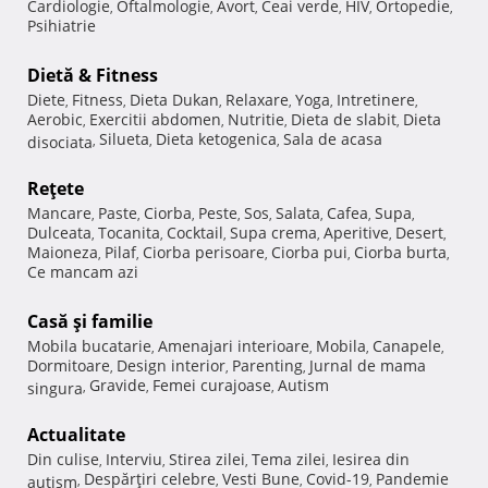
Cardiologie
Oftalmologie
Avort
Ceai verde
HIV
Ortopedie
,
,
,
,
,
,
Psihiatrie
Dietă & Fitness
Diete
Fitness
Dieta Dukan
Relaxare
Yoga
Intretinere
,
,
,
,
,
,
Aerobic
Exercitii abdomen
Nutritie
Dieta de slabit
Dieta
,
,
,
,
Silueta
Dieta ketogenica
Sala de acasa
disociata
,
,
,
Reţete
Mancare
Paste
Ciorba
Peste
Sos
Salata
Cafea
Supa
,
,
,
,
,
,
,
,
Dulceata
Tocanita
Cocktail
Supa crema
Aperitive
Desert
,
,
,
,
,
,
Maioneza
Pilaf
Ciorba perisoare
Ciorba pui
Ciorba burta
,
,
,
,
,
Ce mancam azi
Casă şi familie
Mobila bucatarie
Amenajari interioare
Mobila
Canapele
,
,
,
,
Dormitoare
Design interior
Parenting
Jurnal de mama
,
,
,
Gravide
Femei curajoase
Autism
singura
,
,
,
Actualitate
Din culise
Interviu
Stirea zilei
Tema zilei
Iesirea din
,
,
,
,
Despărţiri celebre
Vesti Bune
Covid-19
Pandemie
autism
,
,
,
,