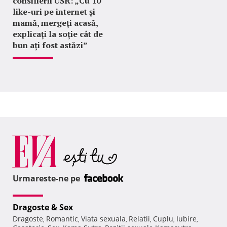
consilierii USR: „Cu 10
like-uri pe internet și
mamă, mergeți acasă,
explicați la soție cât de
bun ați fost astăzi”
Urmareste-ne pe
Dragoste & Sex
Dragoste
Romantic
Viata sexuala
Relatii
Cuplu
Iubire
,
,
,
,
,
,