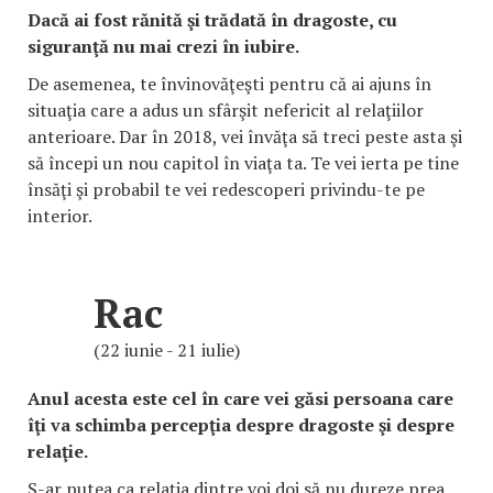
Dacă ai fost rănită şi trădată în dragoste, cu
siguranţă nu mai crezi în iubire.
De asemenea, te învinovăţeşti pentru că ai ajuns în
situaţia care a adus un sfârşit nefericit al relaţiilor
anterioare. Dar în 2018, vei învăţa să treci peste asta şi
să începi un nou capitol în viaţa ta. Te vei ierta pe tine
însăţi şi probabil te vei redescoperi privindu-te pe
interior.
Rac
(22 iunie - 21 iulie)
Anul acesta este cel în care vei găsi persoana care
îţi va schimba percepţia despre dragoste şi despre
relaţie.
S-ar putea ca relaţia dintre voi doi să nu dureze prea