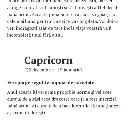
Poate dura ceva timp până să realizezi asta, dar vei
ajunge treptat să-l cunoşti şi să-l priveşti altfel decât
până acum. Această persoană te va ajuta să găseşti o
cale mai bună pentru tine şi te va completa. Voi doi vă
veţi îndrăgosti atât de tare încât viaţa voastră va fi
incompletă unul fără altul.
Capricorn
(22 decembrie - 19 ianuarie)
Vei sparge regulile impuse de societate.
Anul acesta îţi vei urma propriile norme şi vei avea
curajul de a găsi acea dragoste care ţi-a fost interzisă
până acum. Ai curajul de a face lucrurile să funcţioneze
aşa cum îţi doreşti.