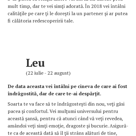
mult timp, dar te vei simţi adorată. În 2018 vei întâlni
calităţile pe care ţi le doreşti la un partener şi ar putea
fi călătoria redescoperirii tale.
Leu
(22 iulie - 22 august)
De data aceasta vei întâlni pe cineva de care ai fost
îndrăgostită, dar de care te-ai despărţit.
Soarta te va face să te îndrăgosteşti din nou, veţi găsi
pacea şi confortul. Vei mulţumi universului pentru
această şansă, pentru că atunci când vă veţi revedea,
amândoi veţi simţi emoţie, dragoste şi bucurie. Asigură-
te ca de această dată să îl ţii strâns alături de tine,