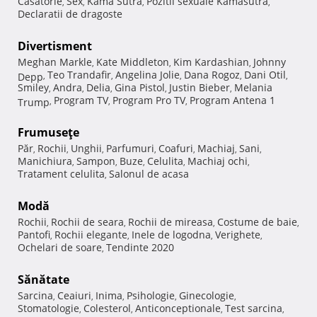
Casatorie
Sex
Kama Sutra
Pozitii sexuale Kamasutra
,
,
,
,
Declaratii de dragoste
Divertisment
Meghan Markle
Kate Middleton
Kim Kardashian
Johnny
,
,
,
Teo Trandafir
Angelina Jolie
Dana Rogoz
Dani Otil
Depp
,
,
,
,
,
Smiley
Andra
Delia
Gina Pistol
Justin Bieber
Melania
,
,
,
,
,
Program TV
Program Pro TV
Program Antena 1
Trump
,
,
,
Frumuseţe
Păr
Rochii
Unghii
Parfumuri
Coafuri
Machiaj
Sani
,
,
,
,
,
,
,
Manichiura
Sampon
Buze
Celulita
Machiaj ochi
,
,
,
,
,
Tratament celulita
Salonul de acasa
,
Modă
Rochii
Rochii de seara
Rochii de mireasa
Costume de baie
,
,
,
,
Pantofi
Rochii elegante
Inele de logodna
Verighete
,
,
,
,
Ochelari de soare
Tendinte 2020
,
Sănătate
Sarcina
Ceaiuri
Inima
Psihologie
Ginecologie
,
,
,
,
,
Stomatologie
Colesterol
Anticonceptionale
Test sarcina
,
,
,
,