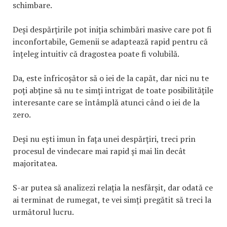
schimbare.
Deși despărțirile pot iniția schimbări masive care pot fi
inconfortabile, Gemenii se adaptează rapid pentru că
înțeleg intuitiv că dragostea poate fi volubilă.
Da, este înfricoșător să o iei de la capăt, dar nici nu te
poți abține să nu te simți intrigat de toate posibilitățile
interesante care se întâmplă atunci când o iei de la
zero.
Deși nu ești imun în fața unei despărțiri, treci prin
procesul de vindecare mai rapid și mai lin decât
majoritatea.
S-ar putea să analizezi relația la nesfârșit, dar odată ce
ai terminat de rumegat, te vei simți pregătit să treci la
următorul lucru.