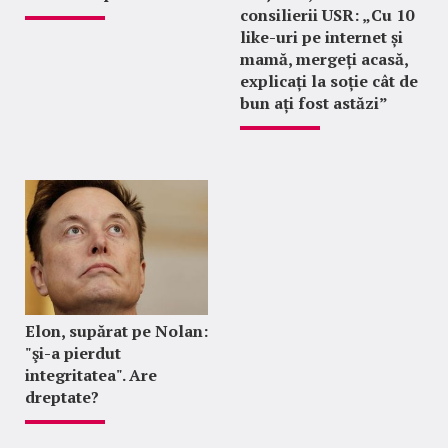
consilierii USR: „Cu 10
like-uri pe internet și
mamă, mergeți acasă,
explicați la soție cât de
bun ați fost astăzi”
Elon, supărat pe Nolan:
"şi-a pierdut
integritatea". Are
dreptate?