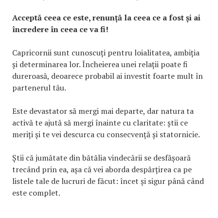
Acceptă ceea ce este, renunță la ceea ce a fost și ai
încredere în ceea ce va fi!
Capricornii sunt cunoscuți pentru loialitatea, ambiția
și determinarea lor. Încheierea unei relații poate fi
dureroasă, deoarece probabil ai investit foarte mult în
partenerul tău.
Este devastator să mergi mai departe, dar natura ta
activă te ajută să mergi înainte cu claritate: știi ce
meriți și te vei descurca cu consecvență și statornicie.
Știi că jumătate din bătălia vindecării se desfășoară
trecând prin ea, așa că vei aborda despărțirea ca pe
listele tale de lucruri de făcut: încet și sigur până când
este complet.