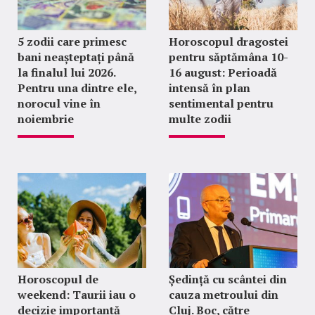
5 zodii care primesc
Horoscopul dragostei
bani neașteptați până
pentru săptămâna 10-
la finalul lui 2026.
16 august: Perioadă
Pentru una dintre ele,
intensă în plan
norocul vine în
sentimental pentru
noiembrie
multe zodii
Horoscopul de
Ședință cu scântei din
weekend: Taurii iau o
cauza metroului din
decizie importantă
Cluj. Boc, către