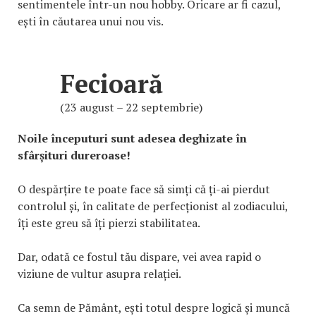
sentimentele într-un nou hobby. Oricare ar fi cazul,
ești în căutarea unui nou vis.
Fecioară
(23 august – 22 septembrie)
Noile începuturi sunt adesea deghizate în
sfârșituri dureroase!
O despărțire te poate face să simți că ți-ai pierdut
controlul și, în calitate de perfecționist al zodiacului,
îți este greu să îți pierzi stabilitatea.
Dar, odată ce fostul tău dispare, vei avea rapid o
viziune de vultur asupra relației.
Ca semn de Pământ, ești totul despre logică și muncă