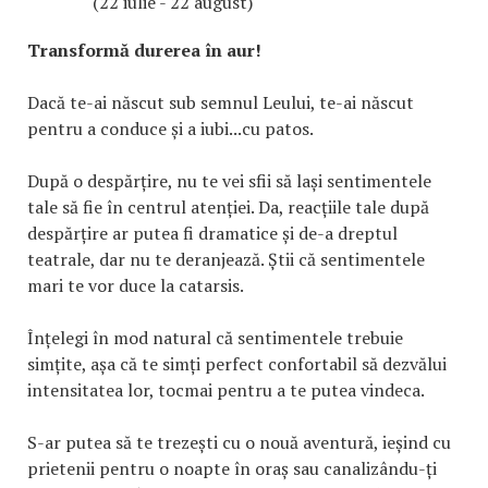
(22 iulie - 22 august)
Transformă durerea în aur!
Dacă te-ai născut sub semnul Leului, te-ai născut
pentru a conduce și a iubi...cu patos.
După o despărțire, nu te vei sfii să lași sentimentele
tale să fie în centrul atenției. Da, reacțiile tale după
despărțire ar putea fi dramatice și de-a dreptul
teatrale, dar nu te deranjează. Știi că sentimentele
mari te vor duce la catarsis.
Înțelegi în mod natural că sentimentele trebuie
simțite, așa că te simți perfect confortabil să dezvălui
intensitatea lor, tocmai pentru a te putea vindeca.
S-ar putea să te trezești cu o nouă aventură, ieșind cu
prietenii pentru o noapte în oraș sau canalizându-ți