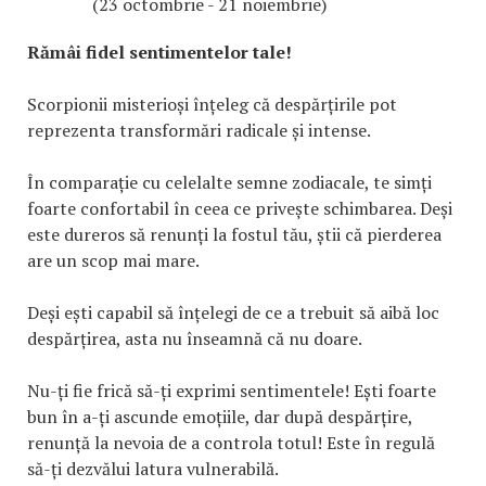
(23 octombrie - 21 noiembrie)
Rămâi fidel sentimentelor tale!
Scorpionii misterioși înțeleg că despărțirile pot
reprezenta transformări radicale și intense.
În comparație cu celelalte semne zodiacale, te simți
foarte confortabil în ceea ce privește schimbarea. Deși
este dureros să renunți la fostul tău, știi că pierderea
are un scop mai mare.
Deși ești capabil să înțelegi de ce a trebuit să aibă loc
despărțirea, asta nu înseamnă că nu doare.
Nu-ți fie frică să-ți exprimi sentimentele! Ești foarte
bun în a-ți ascunde emoțiile, dar după despărțire,
renunță la nevoia de a controla totul! Este în regulă
să-ți dezvălui latura vulnerabilă.