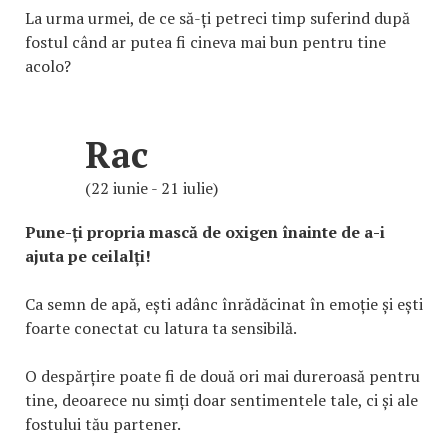
La urma urmei, de ce să-ți petreci timp suferind după
fostul când ar putea fi cineva mai bun pentru tine
acolo?
Rac
(22 iunie - 21 iulie)
Pune-ți propria mască de oxigen înainte de a-i
ajuta pe ceilalți!
Ca semn de apă, ești adânc înrădăcinat în emoție și ești
foarte conectat cu latura ta sensibilă.
O despărțire poate fi de două ori mai dureroasă pentru
tine, deoarece nu simți doar sentimentele tale, ci și ale
fostului tău partener.