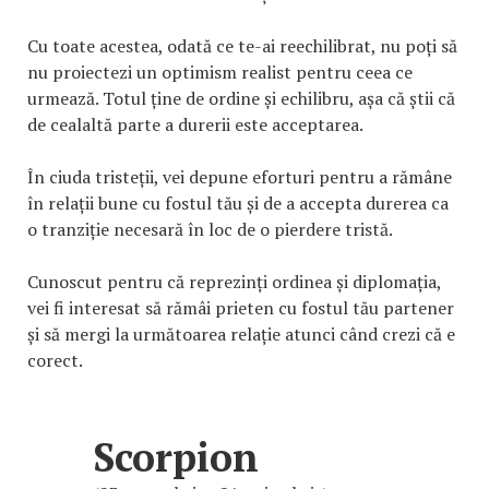
Cu toate acestea, odată ce te-ai reechilibrat, nu poți să
nu proiectezi un optimism realist pentru ceea ce
urmează. Totul ține de ordine și echilibru, așa că știi că
de cealaltă parte a durerii este acceptarea.
În ciuda tristeții, vei depune eforturi pentru a rămâne
în relații bune cu fostul tău și de a accepta durerea ca
o tranziție necesară în loc de o pierdere tristă.
Cunoscut pentru că reprezinți ordinea și diplomația,
vei fi interesat să rămâi prieten cu fostul tău partener
și să mergi la următoarea relație atunci când crezi că e
corect.
Scorpion