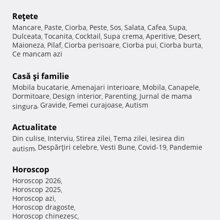
Reţete
Mancare
Paste
Ciorba
Peste
Sos
Salata
Cafea
Supa
,
,
,
,
,
,
,
,
Dulceata
Tocanita
Cocktail
Supa crema
Aperitive
Desert
,
,
,
,
,
,
Maioneza
Pilaf
Ciorba perisoare
Ciorba pui
Ciorba burta
,
,
,
,
,
Ce mancam azi
Casă şi familie
Mobila bucatarie
Amenajari interioare
Mobila
Canapele
,
,
,
,
Dormitoare
Design interior
Parenting
Jurnal de mama
,
,
,
Gravide
Femei curajoase
Autism
singura
,
,
,
Actualitate
Din culise
Interviu
Stirea zilei
Tema zilei
Iesirea din
,
,
,
,
Despărţiri celebre
Vesti Bune
Covid-19
Pandemie
autism
,
,
,
,
Horoscop
Horoscop 2026
,
Horoscop 2025
,
Horoscop azi
,
Horoscop dragoste
,
Horoscop chinezesc
,