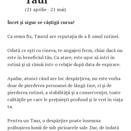
(21 aprilie - 21 mai)
Încet și sigur se câștigă cursa!
Ca semn fix, Taurul are reputația de a fi omul rutinei.
Odată ce ești cu cineva, te angajezi ferm, chiar dacă nu
este în beneficiul tău. Ca atare, este ușor să intri în
rutină și să rămâi într-o relație după data de expirare.
Așadar, atunci când are loc despărțirea, nu este vorba
doar de pierderea persoanei de lângă tine, ci și de
pierderea rutinei, a stabilității și a consecvenței, toate
calitățile pe care le prețuiești profund și le vrei în viața
ta.
Pentru un Taur, o despărțire poate însemna
prăbușirea lumii de sub picioarele sale. Dar, de îndată