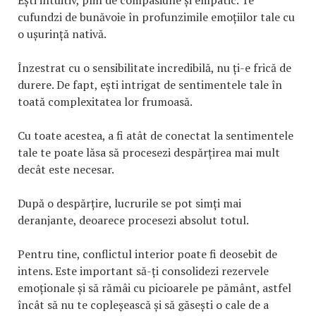
Ești intuitiv, plin de compasiune și empatic. Te
cufundzi de bunăvoie în profunzimile emoțiilor tale cu
o ușurință nativă.
Înzestrat cu o sensibilitate incredibilă, nu ți-e frică de
durere. De fapt, ești intrigat de sentimentele tale în
toată complexitatea lor frumoasă.
Cu toate acestea, a fi atât de conectat la sentimentele
tale te poate lăsa să procesezi despărțirea mai mult
decât este necesar.
După o despărțire, lucrurile se pot simți mai
deranjante, deoarece procesezi absolut totul.
Pentru tine, conflictul interior poate fi deosebit de
intens. Este important să-ți consolidezi rezervele
emoționale și să rămâi cu picioarele pe pământ, astfel
încât să nu te copleșească și să găsești o cale de a