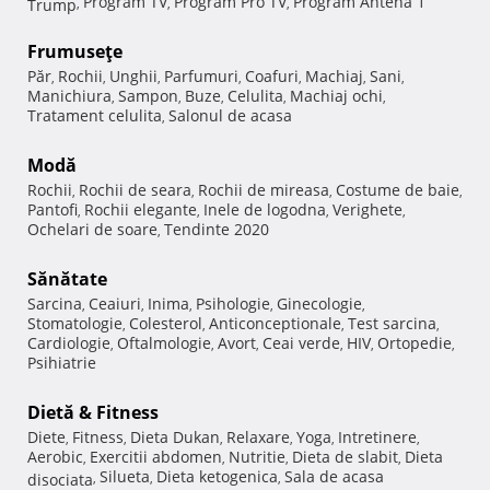
Program TV
Program Pro TV
Program Antena 1
Trump
,
,
,
Frumuseţe
Păr
Rochii
Unghii
Parfumuri
Coafuri
Machiaj
Sani
,
,
,
,
,
,
,
Manichiura
Sampon
Buze
Celulita
Machiaj ochi
,
,
,
,
,
Tratament celulita
Salonul de acasa
,
Modă
Rochii
Rochii de seara
Rochii de mireasa
Costume de baie
,
,
,
,
Pantofi
Rochii elegante
Inele de logodna
Verighete
,
,
,
,
Ochelari de soare
Tendinte 2020
,
Sănătate
Sarcina
Ceaiuri
Inima
Psihologie
Ginecologie
,
,
,
,
,
Stomatologie
Colesterol
Anticonceptionale
Test sarcina
,
,
,
,
Cardiologie
Oftalmologie
Avort
Ceai verde
HIV
Ortopedie
,
,
,
,
,
,
Psihiatrie
Dietă & Fitness
Diete
Fitness
Dieta Dukan
Relaxare
Yoga
Intretinere
,
,
,
,
,
,
Aerobic
Exercitii abdomen
Nutritie
Dieta de slabit
Dieta
,
,
,
,
Silueta
Dieta ketogenica
Sala de acasa
disociata
,
,
,