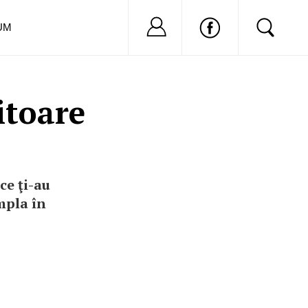
Nu ai cont?
Inregistreaza-
UM
itoare
ce ţi-au
mpla în