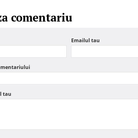
za comentariu
Emailul tau
omentariului
l tau