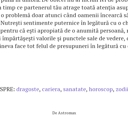
n timp ce partenerul tău atrage toată atenţia asup
 o problemă doar atunci când oamenii încearcă să
 Nutreşti sentimente puternice în legătură cu o c
r pentru că eşti apropiată de o anumită persoană
i împărtăşeşti valorile şi punctele sale de vedere, 
neva face tot felul de presupuneri în legătură cu
SPRE:
dragoste
,
cariera
,
sanatate
,
horoscop
,
zodi
De
Astromax