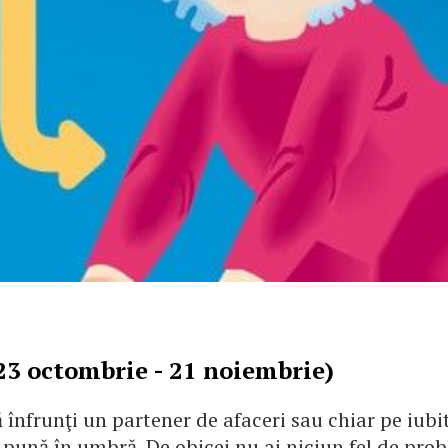
23 octombrie - 21 noiembrie)
 înfrunţi un partener de afaceri sau chiar pe iubi
e pună în umbră. De obicei nu ai niciun fel de pro