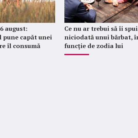
6 august:
Ce nu ar trebui să îi spui
l pune capăt unei
niciodată unui bărbat, î
are îl consumă
funcție de zodia lui