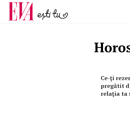
și 60 de ani. De ce te t
Carieră
pe măsură ce înaintez
Actualitate
Horos
Ce-ţi reze
pregătit d
relaţia ta