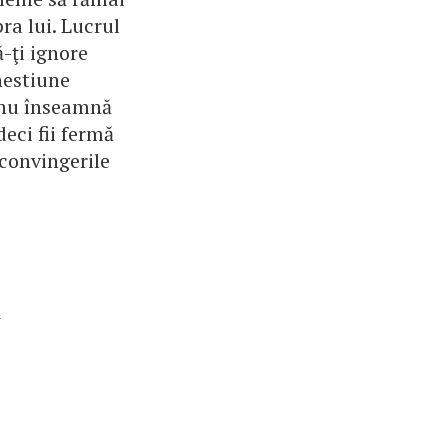
ra lui. Lucrul
-ţi ignore
hestiune
, nu înseamnă
deci fii fermă
 convingerile
i