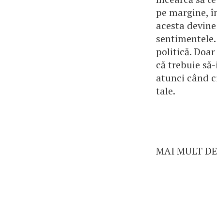
pe margine, î
acesta devine
sentimentele.
politică. Doa
că trebuie să-
atunci când ci
tale.
MAI MULT DE