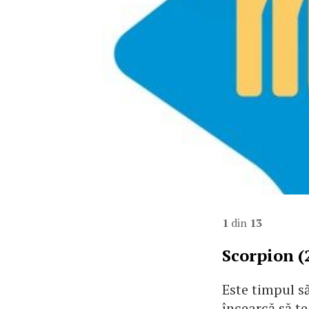
1
din
13
Scorpion (
Este timpul să
încearcă să t