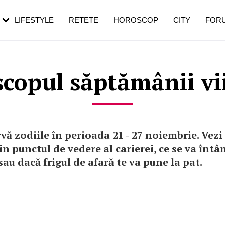
rezești mai des
Cât durează, cum te pregătești și cât
i în vârstă
de dureroasă este investigația
LIFESTYLE
RETETE
HOROSCOP
CITY
FOR
copul săptămânii vi
rvă zodiile în perioada 21 - 27 noiembrie. Vezi 
in punctul de vedere al carierei, ce se va întâ
 sau dacă frigul de afară te va pune la pat.