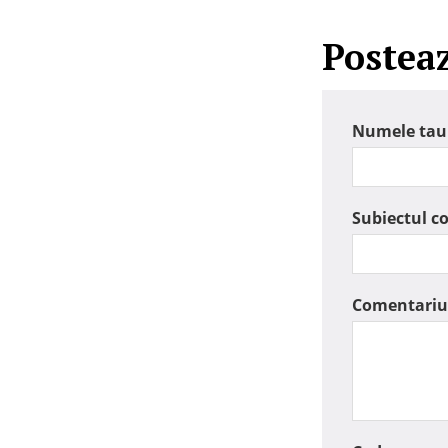
Postea
Numele tau
Subiectul c
Comentariu