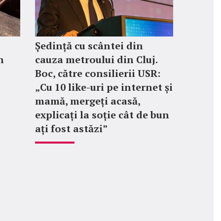
Ședință cu scântei din
n
cauza metroului din Cluj.
Boc, către consilierii USR:
„Cu 10 like-uri pe internet și
mamă, mergeți acasă,
explicați la soție cât de bun
ați fost astăzi”