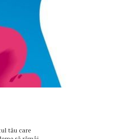
tul tău care
bleme să rămâi