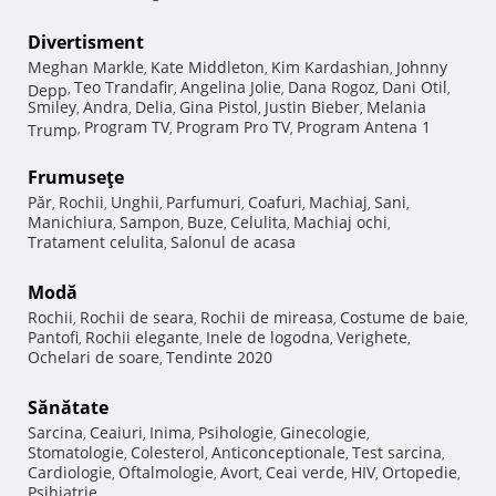
Divertisment
Meghan Markle
Kate Middleton
Kim Kardashian
Johnny
,
,
,
Teo Trandafir
Angelina Jolie
Dana Rogoz
Dani Otil
Depp
,
,
,
,
,
Smiley
Andra
Delia
Gina Pistol
Justin Bieber
Melania
,
,
,
,
,
Program TV
Program Pro TV
Program Antena 1
Trump
,
,
,
Frumuseţe
Păr
Rochii
Unghii
Parfumuri
Coafuri
Machiaj
Sani
,
,
,
,
,
,
,
Manichiura
Sampon
Buze
Celulita
Machiaj ochi
,
,
,
,
,
Tratament celulita
Salonul de acasa
,
Modă
Rochii
Rochii de seara
Rochii de mireasa
Costume de baie
,
,
,
,
Pantofi
Rochii elegante
Inele de logodna
Verighete
,
,
,
,
Ochelari de soare
Tendinte 2020
,
Sănătate
Sarcina
Ceaiuri
Inima
Psihologie
Ginecologie
,
,
,
,
,
Stomatologie
Colesterol
Anticonceptionale
Test sarcina
,
,
,
,
Cardiologie
Oftalmologie
Avort
Ceai verde
HIV
Ortopedie
,
,
,
,
,
,
Psihiatrie