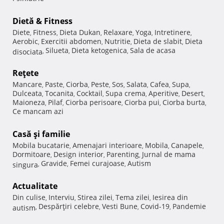
Dietă & Fitness
Diete
Fitness
Dieta Dukan
Relaxare
Yoga
Intretinere
,
,
,
,
,
,
Aerobic
Exercitii abdomen
Nutritie
Dieta de slabit
Dieta
,
,
,
,
Silueta
Dieta ketogenica
Sala de acasa
disociata
,
,
,
Reţete
Mancare
Paste
Ciorba
Peste
Sos
Salata
Cafea
Supa
,
,
,
,
,
,
,
,
Dulceata
Tocanita
Cocktail
Supa crema
Aperitive
Desert
,
,
,
,
,
,
Maioneza
Pilaf
Ciorba perisoare
Ciorba pui
Ciorba burta
,
,
,
,
,
Ce mancam azi
Casă şi familie
Mobila bucatarie
Amenajari interioare
Mobila
Canapele
,
,
,
,
Dormitoare
Design interior
Parenting
Jurnal de mama
,
,
,
Gravide
Femei curajoase
Autism
singura
,
,
,
Actualitate
Din culise
Interviu
Stirea zilei
Tema zilei
Iesirea din
,
,
,
,
Despărţiri celebre
Vesti Bune
Covid-19
Pandemie
autism
,
,
,
,