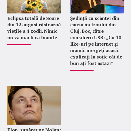
Eclipsa totală de Soare
Ședință cu scântei din
din 12 august răstoarnă
cauza metroului din
viețile a 4 zodii. Nimic
Cluj. Boc, către
nu va mai fi ca înainte
consilierii USR: „Cu 10
like-uri pe internet și
mamă, mergeți acasă,
explicați la soție cât de
bun ați fost astăzi”
Elon, supărat pe Nolan: