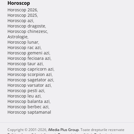
Horoscop
Horoscop 2026
,
Horoscop 2025
,
Horoscop azi
,
Horoscop dragoste
,
Horoscop chinezesc
,
Astrologie
,
Horoscop lunar
,
Horoscop rac azi
,
Horoscop gemeni azi
,
Horoscop fecioara azi
,
Horoscop taur azi
,
Horoscop capricorn azi
,
Horoscop scorpion azi
,
Horoscop sagetator azi
,
Horoscop varsator azi
,
Horoscop pesti azi
,
Horoscop leu azi
,
Horoscop balanta azi
,
Horoscop berbec azi
,
Horoscop saptamanal
Copyright © 2001-2026,
iMedia Plus Group
. Toate drepturile rezervate