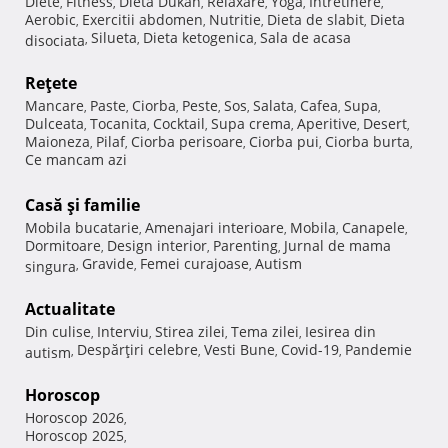
Diete
Fitness
Dieta Dukan
Relaxare
Yoga
Intretinere
,
,
,
,
,
,
Aerobic
Exercitii abdomen
Nutritie
Dieta de slabit
Dieta
,
,
,
,
Silueta
Dieta ketogenica
Sala de acasa
disociata
,
,
,
Reţete
Mancare
Paste
Ciorba
Peste
Sos
Salata
Cafea
Supa
,
,
,
,
,
,
,
,
Dulceata
Tocanita
Cocktail
Supa crema
Aperitive
Desert
,
,
,
,
,
,
Maioneza
Pilaf
Ciorba perisoare
Ciorba pui
Ciorba burta
,
,
,
,
,
Ce mancam azi
Casă şi familie
Mobila bucatarie
Amenajari interioare
Mobila
Canapele
,
,
,
,
Dormitoare
Design interior
Parenting
Jurnal de mama
,
,
,
Gravide
Femei curajoase
Autism
singura
,
,
,
Actualitate
Din culise
Interviu
Stirea zilei
Tema zilei
Iesirea din
,
,
,
,
Despărţiri celebre
Vesti Bune
Covid-19
Pandemie
autism
,
,
,
,
Horoscop
Horoscop 2026
,
Horoscop 2025
,