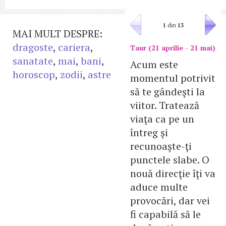
1
din
13
MAI MULT DESPRE:
dragoste
,
cariera
,
Taur (21 aprilie - 21 mai)
sanatate
,
mai
,
bani
,
Acum este
horoscop
,
zodii
,
astre
momentul potrivit
să te gândeşti la
viitor. Tratează
viaţa ca pe un
întreg şi
recunoaşte-ţi
punctele slabe. O
nouă direcţie îţi va
aduce multe
provocări, dar vei
fi capabilă să le