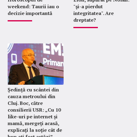
weekend: Taurii iau o
"şi-a pierdut
decizie importantă
integritatea". Are
dreptate?
Ședință cu scântei din
cauza metroului din
Cluj. Boc, către
consilierii USR: „Cu 10
like-uri pe internet și
mamă, mergeți acasă,
explicați la soție cât de
bun ați fost astăzi”