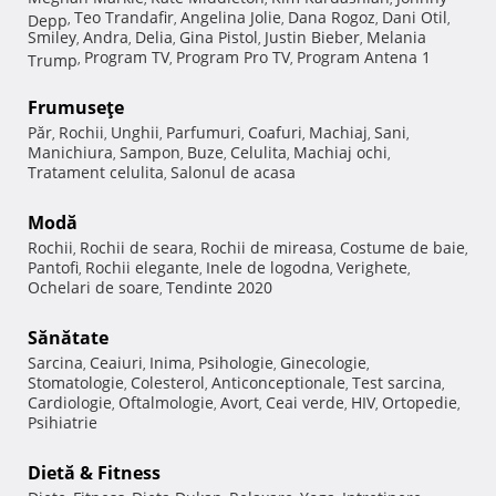
Teo Trandafir
Angelina Jolie
Dana Rogoz
Dani Otil
Depp
,
,
,
,
,
Smiley
Andra
Delia
Gina Pistol
Justin Bieber
Melania
,
,
,
,
,
Program TV
Program Pro TV
Program Antena 1
Trump
,
,
,
Frumuseţe
Păr
Rochii
Unghii
Parfumuri
Coafuri
Machiaj
Sani
,
,
,
,
,
,
,
Manichiura
Sampon
Buze
Celulita
Machiaj ochi
,
,
,
,
,
Tratament celulita
Salonul de acasa
,
Modă
Rochii
Rochii de seara
Rochii de mireasa
Costume de baie
,
,
,
,
Pantofi
Rochii elegante
Inele de logodna
Verighete
,
,
,
,
Ochelari de soare
Tendinte 2020
,
Sănătate
Sarcina
Ceaiuri
Inima
Psihologie
Ginecologie
,
,
,
,
,
Stomatologie
Colesterol
Anticonceptionale
Test sarcina
,
,
,
,
Cardiologie
Oftalmologie
Avort
Ceai verde
HIV
Ortopedie
,
,
,
,
,
,
Psihiatrie
Dietă & Fitness