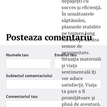
depăşeşti cu
succes şi eficienţă.
În următoarele
săptămâni,
planurile stabilite
pe termen lung
Posteaza comentariu
vor începe să dea
semne de
prosperitate.
Numele tau
Emailul tau
Situaţia materială
şi viaţa
sentimentală îţi
Subiectul comentariului
vor aduce
satisfacţii. Viaţa
ta pare a fi
Comentariul tau
promiţătoare şi
plină de aventură.