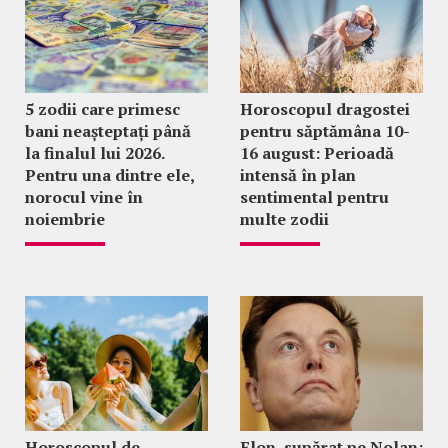
5 zodii care primesc
Horoscopul dragostei
bani neașteptați până
pentru săptămâna 10-
la finalul lui 2026.
16 august: Perioadă
Pentru una dintre ele,
intensă în plan
norocul vine în
sentimental pentru
noiembrie
multe zodii
Horoscopul de
Elon, supărat pe Nolan: