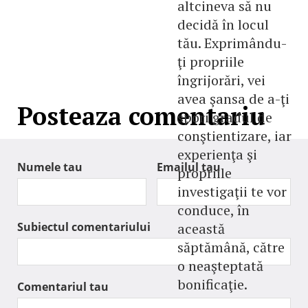
altcineva să nu
decidă în locul
tău. Exprimându-
ţi propriile
îngrijorări, vei
avea şansa de a-ţi
Posteaza comentariu
spori gradul de
conştientizare, iar
experienţa şi
Numele tau
Emailul tau
propriile
investigaţii te vor
conduce, în
Subiectul comentariului
această
săptămână, către
o neaşteptată
bonificaţie.
Comentariul tau