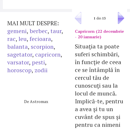
1
din
13
MAI MULT DESPRE:
gemeni
,
berbec
,
taur
,
Capricorn (22 decembrie
- 20 ianuarie)
rac
,
leu
,
fecioara
,
Situaţia ta poate
balanta
,
scorpion
,
suferi schimbări,
sagetator
,
capricorn
,
în funcţie de ceea
varsator
,
pesti
,
ce se întâmplă în
horoscop
,
zodii
cercul tău de
cunoscuţi sau la
locul de muncă.
Implică-te, pentru
De
Astromax
a avea şi tu un
cuvânt de spus şi
pentru ca nimeni