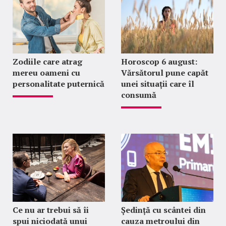
Zodiile care atrag
Horoscop 6 august:
mereu oameni cu
Vărsătorul pune capăt
personalitate puternică
unei situații care îl
consumă
Ce nu ar trebui să îi
Ședință cu scântei din
spui niciodată unui
cauza metroului din