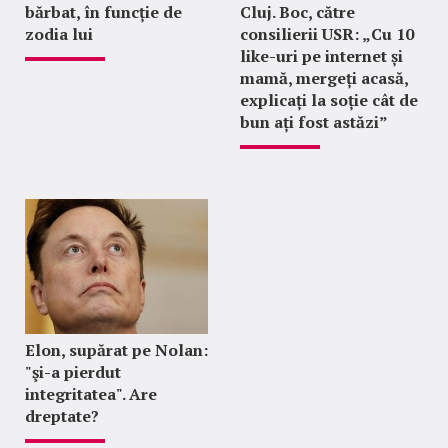
bărbat, în funcție de
Cluj. Boc, către
zodia lui
consilierii USR: „Cu 10
like-uri pe internet și
mamă, mergeți acasă,
explicați la soție cât de
bun ați fost astăzi”
Elon, supărat pe Nolan:
"şi-a pierdut
integritatea". Are
dreptate?