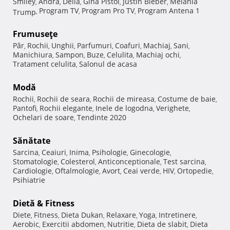
Smiley
Andra
Delia
Gina Pistol
Justin Bieber
Melania
,
,
,
,
,
Program TV
Program Pro TV
Program Antena 1
Trump
,
,
,
Frumuseţe
Păr
Rochii
Unghii
Parfumuri
Coafuri
Machiaj
Sani
,
,
,
,
,
,
,
Manichiura
Sampon
Buze
Celulita
Machiaj ochi
,
,
,
,
,
Tratament celulita
Salonul de acasa
,
Modă
Rochii
Rochii de seara
Rochii de mireasa
Costume de baie
,
,
,
,
Pantofi
Rochii elegante
Inele de logodna
Verighete
,
,
,
,
Ochelari de soare
Tendinte 2020
,
Sănătate
Sarcina
Ceaiuri
Inima
Psihologie
Ginecologie
,
,
,
,
,
Stomatologie
Colesterol
Anticonceptionale
Test sarcina
,
,
,
,
Cardiologie
Oftalmologie
Avort
Ceai verde
HIV
Ortopedie
,
,
,
,
,
,
Psihiatrie
Dietă & Fitness
Diete
Fitness
Dieta Dukan
Relaxare
Yoga
Intretinere
,
,
,
,
,
,
Aerobic
Exercitii abdomen
Nutritie
Dieta de slabit
Dieta
,
,
,
,