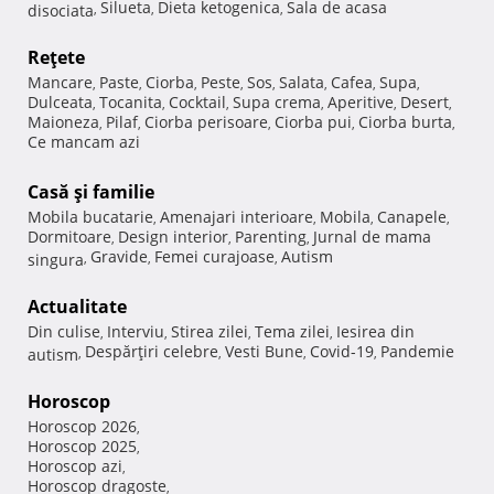
Silueta
Dieta ketogenica
Sala de acasa
disociata
,
,
,
Reţete
Mancare
Paste
Ciorba
Peste
Sos
Salata
Cafea
Supa
,
,
,
,
,
,
,
,
Dulceata
Tocanita
Cocktail
Supa crema
Aperitive
Desert
,
,
,
,
,
,
Maioneza
Pilaf
Ciorba perisoare
Ciorba pui
Ciorba burta
,
,
,
,
,
Ce mancam azi
Casă şi familie
Mobila bucatarie
Amenajari interioare
Mobila
Canapele
,
,
,
,
Dormitoare
Design interior
Parenting
Jurnal de mama
,
,
,
Gravide
Femei curajoase
Autism
singura
,
,
,
Actualitate
Din culise
Interviu
Stirea zilei
Tema zilei
Iesirea din
,
,
,
,
Despărţiri celebre
Vesti Bune
Covid-19
Pandemie
autism
,
,
,
,
Horoscop
Horoscop 2026
,
Horoscop 2025
,
Horoscop azi
,
Horoscop dragoste
,