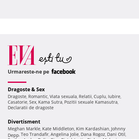
Urmareste-ne pe
Dragoste & Sex
Dragoste
Romantic
Viata sexuala
Relatii
Cuplu
Iubire
,
,
,
,
,
,
Casatorie
Sex
Kama Sutra
Pozitii sexuale Kamasutra
,
,
,
,
Declaratii de dragoste
Divertisment
Meghan Markle
Kate Middleton
Kim Kardashian
Johnny
,
,
,
Teo Trandafir
Angelina Jolie
Dana Rogoz
Dani Otil
Depp
,
,
,
,
,