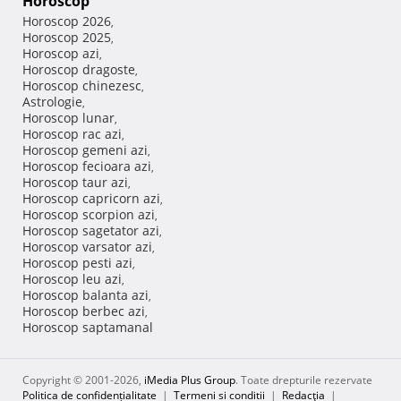
Horoscop
Horoscop 2026
,
Horoscop 2025
,
Horoscop azi
,
Horoscop dragoste
,
Horoscop chinezesc
,
Astrologie
,
Horoscop lunar
,
Horoscop rac azi
,
Horoscop gemeni azi
,
Horoscop fecioara azi
,
Horoscop taur azi
,
Horoscop capricorn azi
,
Horoscop scorpion azi
,
Horoscop sagetator azi
,
Horoscop varsator azi
,
Horoscop pesti azi
,
Horoscop leu azi
,
Horoscop balanta azi
,
Horoscop berbec azi
,
Horoscop saptamanal
Copyright © 2001-2026,
iMedia Plus Group
. Toate drepturile rezervate
Politica de confidențialitate
|
Termeni si conditii
|
Redacţia
|