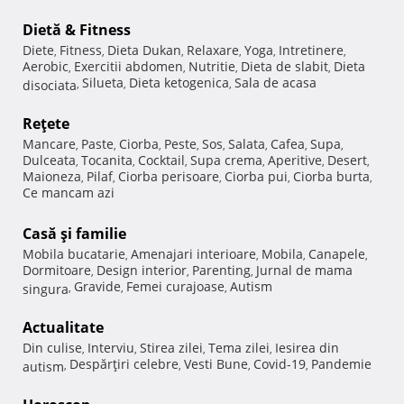
Dietă & Fitness
Diete
Fitness
Dieta Dukan
Relaxare
Yoga
Intretinere
,
,
,
,
,
,
Aerobic
Exercitii abdomen
Nutritie
Dieta de slabit
Dieta
,
,
,
,
Silueta
Dieta ketogenica
Sala de acasa
disociata
,
,
,
Reţete
Mancare
Paste
Ciorba
Peste
Sos
Salata
Cafea
Supa
,
,
,
,
,
,
,
,
Dulceata
Tocanita
Cocktail
Supa crema
Aperitive
Desert
,
,
,
,
,
,
Maioneza
Pilaf
Ciorba perisoare
Ciorba pui
Ciorba burta
,
,
,
,
,
Ce mancam azi
Casă şi familie
Mobila bucatarie
Amenajari interioare
Mobila
Canapele
,
,
,
,
Dormitoare
Design interior
Parenting
Jurnal de mama
,
,
,
Gravide
Femei curajoase
Autism
singura
,
,
,
Actualitate
Din culise
Interviu
Stirea zilei
Tema zilei
Iesirea din
,
,
,
,
Despărţiri celebre
Vesti Bune
Covid-19
Pandemie
autism
,
,
,
,