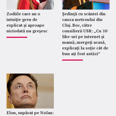
Zodiile care au o
Ședință cu scântei din
intuiție greu de
cauza metroului din
explicat și aproape
Cluj. Boc, către
niciodată nu greșesc
consilierii USR: „Cu 10
like-uri pe internet și
mamă, mergeți acasă,
explicați la soție cât de
bun ați fost astăzi”
Elon, supărat pe Nolan: