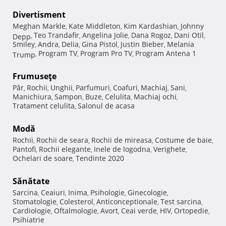
Divertisment
Meghan Markle
Kate Middleton
Kim Kardashian
Johnny
,
,
,
Teo Trandafir
Angelina Jolie
Dana Rogoz
Dani Otil
Depp
,
,
,
,
,
Smiley
Andra
Delia
Gina Pistol
Justin Bieber
Melania
,
,
,
,
,
Program TV
Program Pro TV
Program Antena 1
Trump
,
,
,
Frumuseţe
Păr
Rochii
Unghii
Parfumuri
Coafuri
Machiaj
Sani
,
,
,
,
,
,
,
Manichiura
Sampon
Buze
Celulita
Machiaj ochi
,
,
,
,
,
Tratament celulita
Salonul de acasa
,
Modă
Rochii
Rochii de seara
Rochii de mireasa
Costume de baie
,
,
,
,
Pantofi
Rochii elegante
Inele de logodna
Verighete
,
,
,
,
Ochelari de soare
Tendinte 2020
,
Sănătate
Sarcina
Ceaiuri
Inima
Psihologie
Ginecologie
,
,
,
,
,
Stomatologie
Colesterol
Anticonceptionale
Test sarcina
,
,
,
,
Cardiologie
Oftalmologie
Avort
Ceai verde
HIV
Ortopedie
,
,
,
,
,
,
Psihiatrie