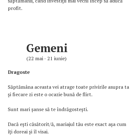
săptămânii, când investiții mai vechi încep să aducă
profit.
Gemeni
(22 mai - 21 iunie)
Dragoste
Săptămâna aceasta vei atrage toate privirile asupra ta
și fiecare zi este o ocazie bună de flirt.
Sunt mari șanse să te îndrăgostești.
Dacă ești căsătorit/ă, mariajul tău este exact așa cum
îți doreai și îl visai.