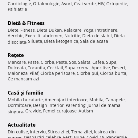
Cardiologie
Oftalmologie
Avort
Ceai verde
HIV
Ortopedie
,
,
,
,
,
,
Psihiatrie
Dietă & Fitness
Diete
Fitness
Dieta Dukan
Relaxare
Yoga
Intretinere
,
,
,
,
,
,
Aerobic
Exercitii abdomen
Nutritie
Dieta de slabit
Dieta
,
,
,
,
Silueta
Dieta ketogenica
Sala de acasa
disociata
,
,
,
Reţete
Mancare
Paste
Ciorba
Peste
Sos
Salata
Cafea
Supa
,
,
,
,
,
,
,
,
Dulceata
Tocanita
Cocktail
Supa crema
Aperitive
Desert
,
,
,
,
,
,
Maioneza
Pilaf
Ciorba perisoare
Ciorba pui
Ciorba burta
,
,
,
,
,
Ce mancam azi
Casă şi familie
Mobila bucatarie
Amenajari interioare
Mobila
Canapele
,
,
,
,
Dormitoare
Design interior
Parenting
Jurnal de mama
,
,
,
Gravide
Femei curajoase
Autism
singura
,
,
,
Actualitate
Din culise
Interviu
Stirea zilei
Tema zilei
Iesirea din
,
,
,
,
Despărţiri celebre
Vesti Bune
Covid-19
Pandemie
autism
,
,
,
,