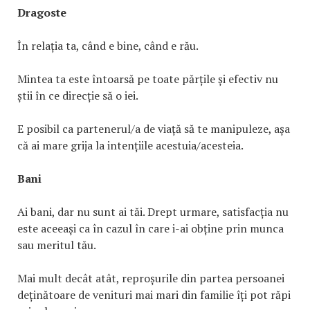
Dragoste
În relația ta, când e bine, când e rău.
Mintea ta este întoarsă pe toate părțile și efectiv nu
știi în ce direcție să o iei.
E posibil ca partenerul/a de viață să te manipuleze, așa
că ai mare grija la intențiile acestuia/acesteia.
Bani
Ai bani, dar nu sunt ai tăi. Drept urmare, satisfacția nu
este aceeași ca în cazul în care i-ai obține prin munca
sau meritul tău.
Mai mult decât atât, reproșurile din partea persoanei
deținătoare de venituri mai mari din familie îți pot răpi