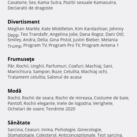
Casatorie
Sex
Kama Sutra
Pozitii sexuale Kamasutra
,
,
,
,
Declaratii de dragoste
Divertisment
Meghan Markle
Kate Middleton
Kim Kardashian
Johnny
,
,
,
Teo Trandafir
Angelina Jolie
Dana Rogoz
Dani Otil
Depp
,
,
,
,
,
Smiley
Andra
Delia
Gina Pistol
Justin Bieber
Melania
,
,
,
,
,
Program TV
Program Pro TV
Program Antena 1
Trump
,
,
,
Frumuseţe
Păr
Rochii
Unghii
Parfumuri
Coafuri
Machiaj
Sani
,
,
,
,
,
,
,
Manichiura
Sampon
Buze
Celulita
Machiaj ochi
,
,
,
,
,
Tratament celulita
Salonul de acasa
,
Modă
Rochii
Rochii de seara
Rochii de mireasa
Costume de baie
,
,
,
,
Pantofi
Rochii elegante
Inele de logodna
Verighete
,
,
,
,
Ochelari de soare
Tendinte 2020
,
Sănătate
Sarcina
Ceaiuri
Inima
Psihologie
Ginecologie
,
,
,
,
,
Stomatologie
Colesterol
Anticonceptionale
Test sarcina
,
,
,
,