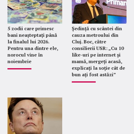
5 zodii care primesc
Ședință cu scântei din
bani neașteptați până
cauza metroului din
la finalul lui 2026.
Cluj. Boc, către
Pentru una dintre ele,
consilierii USR: „Cu 10
norocul vine în
like-uri pe internet și
noiembrie
mamă, mergeți acasă,
explicați la soție cât de
bun ați fost astăzi”