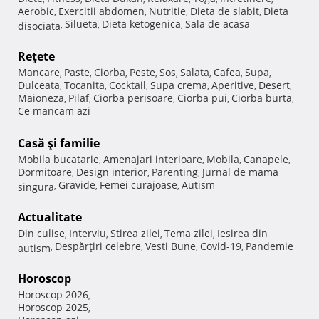
Aerobic
Exercitii abdomen
Nutritie
Dieta de slabit
Dieta
,
,
,
,
Silueta
Dieta ketogenica
Sala de acasa
disociata
,
,
,
Reţete
Mancare
Paste
Ciorba
Peste
Sos
Salata
Cafea
Supa
,
,
,
,
,
,
,
,
Dulceata
Tocanita
Cocktail
Supa crema
Aperitive
Desert
,
,
,
,
,
,
Maioneza
Pilaf
Ciorba perisoare
Ciorba pui
Ciorba burta
,
,
,
,
,
Ce mancam azi
Casă şi familie
Mobila bucatarie
Amenajari interioare
Mobila
Canapele
,
,
,
,
Dormitoare
Design interior
Parenting
Jurnal de mama
,
,
,
Gravide
Femei curajoase
Autism
singura
,
,
,
Actualitate
Din culise
Interviu
Stirea zilei
Tema zilei
Iesirea din
,
,
,
,
Despărţiri celebre
Vesti Bune
Covid-19
Pandemie
autism
,
,
,
,
Horoscop
Horoscop 2026
,
Horoscop 2025
,