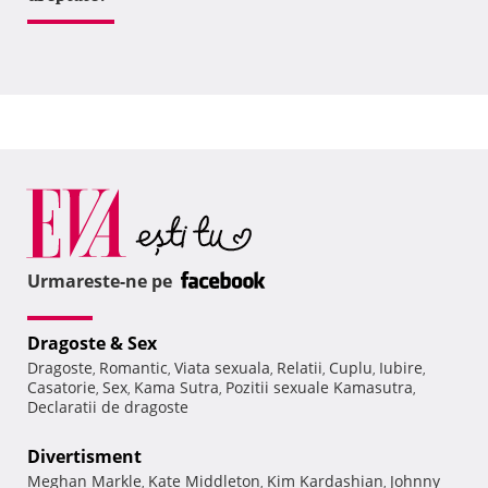
Urmareste-ne pe
Dragoste & Sex
Dragoste
Romantic
Viata sexuala
Relatii
Cuplu
Iubire
,
,
,
,
,
,
Casatorie
Sex
Kama Sutra
Pozitii sexuale Kamasutra
,
,
,
,
Declaratii de dragoste
Divertisment
Meghan Markle
Kate Middleton
Kim Kardashian
Johnny
,
,
,