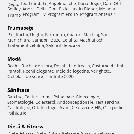
Teo Trandafir
Angelina Jolie
Dana Rogoz
Dani Otil
Depp
,
,
,
,
,
Smiley
Andra
Delia
Gina Pistol
Justin Bieber
Melania
,
,
,
,
,
Program TV
Program Pro TV
Program Antena 1
Trump
,
,
,
Frumuseţe
Păr
Rochii
Unghii
Parfumuri
Coafuri
Machiaj
Sani
,
,
,
,
,
,
,
Manichiura
Sampon
Buze
Celulita
Machiaj ochi
,
,
,
,
,
Tratament celulita
Salonul de acasa
,
Modă
Rochii
Rochii de seara
Rochii de mireasa
Costume de baie
,
,
,
,
Pantofi
Rochii elegante
Inele de logodna
Verighete
,
,
,
,
Ochelari de soare
Tendinte 2020
,
Sănătate
Sarcina
Ceaiuri
Inima
Psihologie
Ginecologie
,
,
,
,
,
Stomatologie
Colesterol
Anticonceptionale
Test sarcina
,
,
,
,
Cardiologie
Oftalmologie
Avort
Ceai verde
HIV
Ortopedie
,
,
,
,
,
,
Psihiatrie
Dietă & Fitness
Diete
Fitness
Dieta Dukan
Relaxare
Yoga
Intretinere
,
,
,
,
,
,