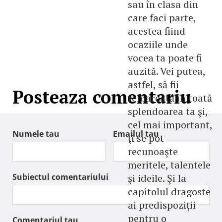
sau în clasa din
care faci parte,
acestea fiind
ocaziile unde
vocea ta poate fi
auzită. Vei putea,
astfel, să fii
Posteaza comentariu
remarcată în toată
splendoarea ta şi,
cel mai important,
Numele tau
Emailul tau
ţi se pot
recunoaşte
meritele, talentele
Subiectul comentariului
şi ideile. Şi la
capitolul dragoste
ai predispoziţii
pentru o
Comentariul tau