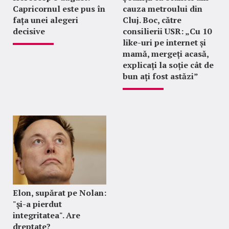
Capricornul este pus în
cauza metroului din
fața unei alegeri
Cluj. Boc, către
decisive
consilierii USR: „Cu 10
like-uri pe internet și
mamă, mergeți acasă,
explicați la soție cât de
bun ați fost astăzi”
Elon, supărat pe Nolan:
"şi-a pierdut
integritatea". Are
dreptate?