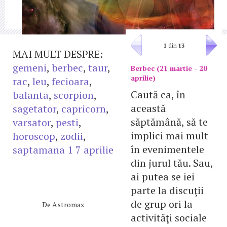
1
din
13
MAI MULT DESPRE:
gemeni
,
berbec
,
taur
,
Berbec (21 martie - 20
aprilie)
rac
,
leu
,
fecioara
,
Caută ca, în
balanta
,
scorpion
,
această
sagetator
,
capricorn
,
săptămână, să te
varsator
,
pesti
,
implici mai mult
horoscop
,
zodii
,
în evenimentele
saptamana 1 7 aprilie
din jurul tău. Sau,
ai putea se iei
parte la discuţii
de grup ori la
De
Astromax
activităţi sociale