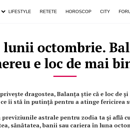
rebui să mergi
și 60 de ani. De ce te trezești mai des
pe măsură ce înaintezi în vârstă
LIFESTYLE
RETETE
HOROSCOP
CITY
FOR
lunii octombrie. Bal
ereu e loc de mai bi
 privește dragostea, Balanța știe că e loc de ș
t ce îi stă în putință pentru a atinge fericirea
previziunile astrale pentru zodia ta şi află c
ea, sănătatea, banii sau cariera în luna octo