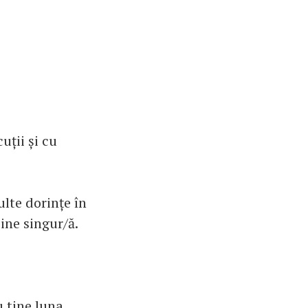
uții și cu
ulte dorințe în
bine singur/ă.
u tine luna