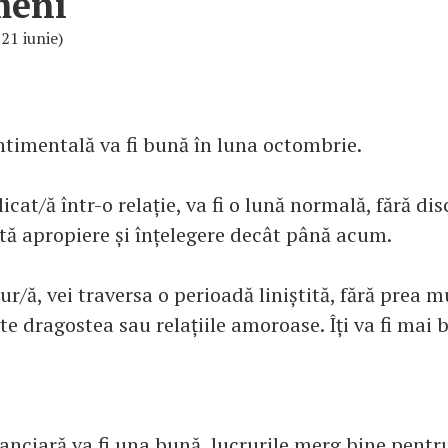
meni
 21 iunie)
entimentală va fi bună în luna octombrie.
icat/ă într-o relație, va fi o lună normală, fără disc
ă apropiere și înțelegere decât până acum.
ur/ă, vei traversa o perioadă liniștită, fără prea m
te dragostea sau relațiile amoroase. Îți va fi mai 
nanciară va fi una bună, lucrurile merg bine pentr