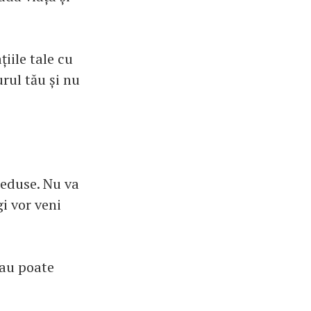
țiile tale cu
urul tău și nu
reduse. Nu va
gi vor veni
sau poate