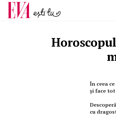
menopauză și când ar t
Carieră
la medic
Actualitate
Horoscopul 
m
În ceea ce
și face to
Descoperă 
cu dragost