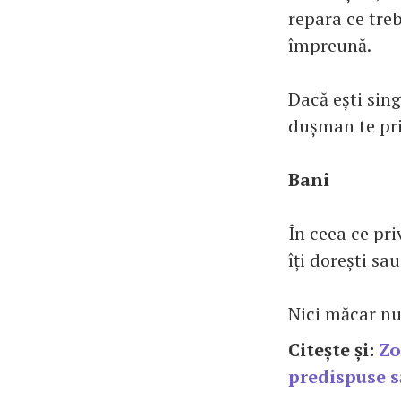
repara ce treb
împreună.
Dacă ești sing
dușman te priv
Bani
În ceea ce pri
îți dorești sau
Nici măcar nu 
Citește și:
Zod
predispuse s