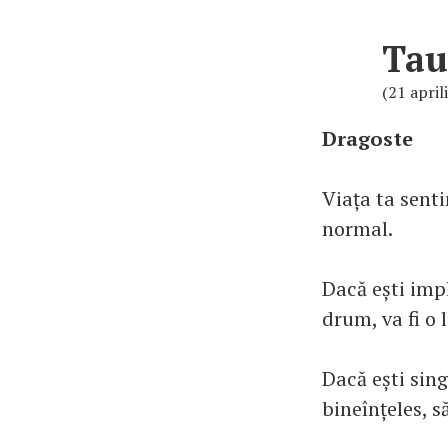
Tau
(21 april
Dragoste
Viața ta sent
normal.
Dacă ești impl
drum, va fi o l
Dacă ești sing
bineînțeles, să