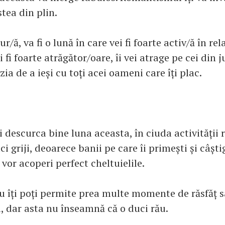
stea din plin.
r/ă, va fi o lună în care vei fi foarte activ/ă în rela
i fi foarte atrăgător/oare, îi vei atrage pe cei din j
zia de a ieși cu toți acei oameni care îți plac.
i descurca bine luna aceasta, în ciuda activității 
aci griji, deoarece banii pe care îi primești și câști
i vor acoperi perfect cheltuielile.
nu îți poți permite prea multe momente de răsfăț 
l, dar asta nu înseamnă că o duci rău.