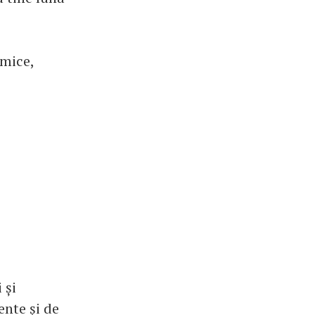
omice,
 și
ente și de