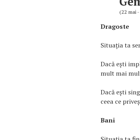
Ge
(22 mai -
Dragoste
Situația ta s
Dacă ești impl
mult mai mult
Dacă ești sing
ceea ce priveș
Bani
Situația ta fi