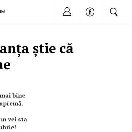
Nu ai cont?
Inregistreaza-
UM
anța știe că
ne
i mai bine
 supremă.
um vei sta
mbrie!