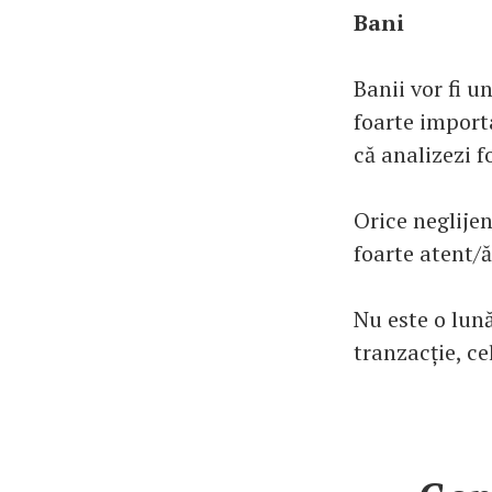
Bani
Banii vor fi u
foarte importa
că analizezi f
Orice neglije
foarte atent/ă
Nu este o lună
tranzacție, ce