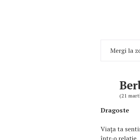
Ber
(21 marti
Dragoste
Viața ta senti
într-o relație