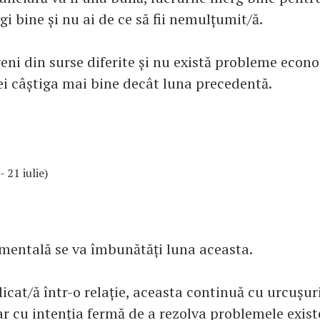
gi bine și nu ai de ce să fii nemulțumit/ă.
veni din surse diferite și nu există probleme econ
ei câștiga mai bine decât luna precedentă.
- 21 iulie)
imentală se va îmbunătăți luna aceasta.
icat/ă într-o relație, aceasta continuă cu urcușuri
ar cu intenția fermă de a rezolva problemele exist