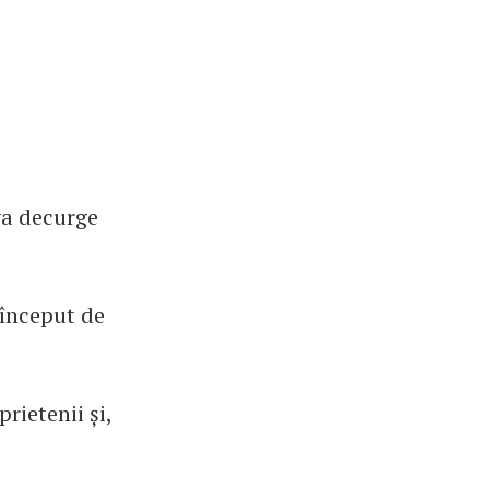
va decurge
a început de
rietenii și,