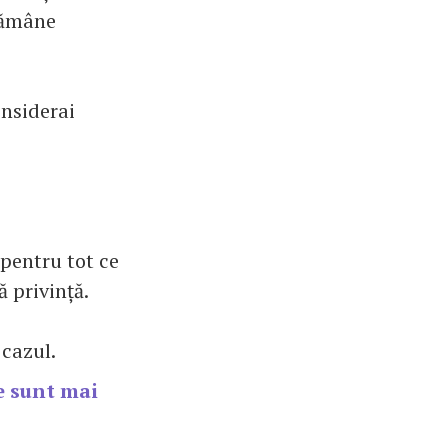
 rămâne
onsiderai
 pentru tot ce
tă privință.
 cazul.
e sunt mai