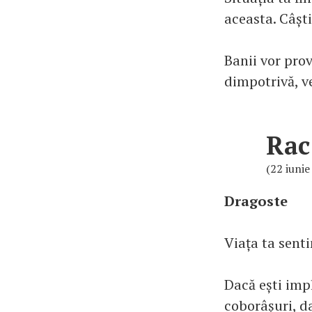
aceasta. Câști
Banii vor pro
dimpotrivă, v
Rac
(22 iunie 
Dragoste
Viața ta sent
Dacă ești impl
coborâșuri, d