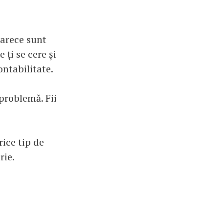
oarece sunt
 ți se cere și
ontabilitate.
problemă. Fii
rice tip de
rie.