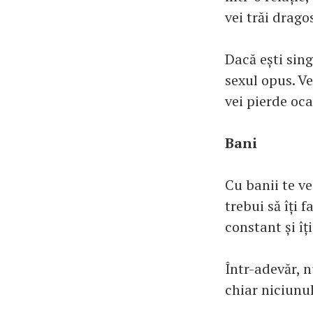
vei trăi drago
Dacă ești singu
sexul opus. Ve
vei pierde oca
Bani
Cu banii te ve
trebui să îți f
constant și îț
Într-adevăr, 
chiar niciunu