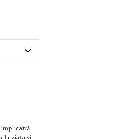
 implicat/ă
ada viața și