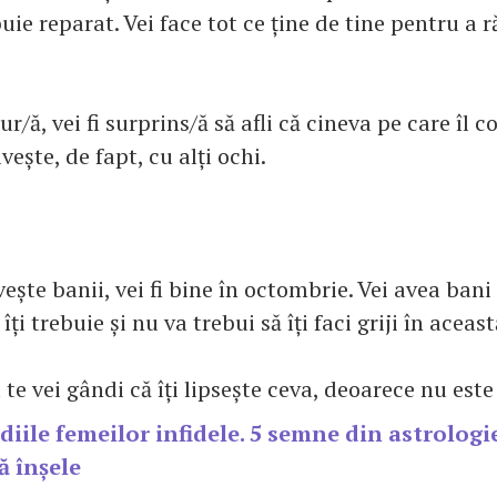
uie reparat. Vei face tot ce ține de tine pentru a
ur/ă, vei fi surprins/ă să afli că cineva pe care îl c
ește, de fapt, cu alți ochi.
vește banii, vei fi bine în octombrie. Vei avea bani
 îți trebuie și nu va trebui să îți faci griji în aceas
te vei gândi că îți lipsește ceva, deoarece nu este
iile femeilor infidele. 5 semne din astrologi
ă înșele