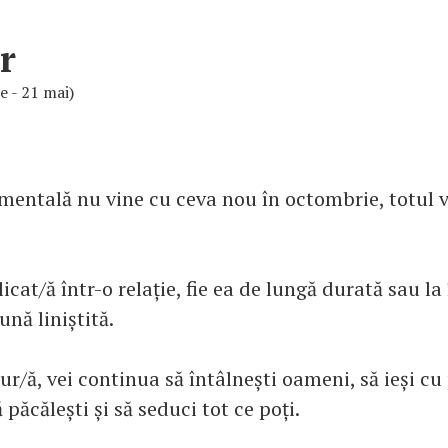
r
ie - 21 mai)
imentală nu vine cu ceva nou în octombrie, totul 
icat/ă într-o relație, fie ea de lungă durată sau l
ună liniștită.
ur/ă, vei continua să întâlnești oameni, să ieși cu p
 păcălești și să seduci tot ce poți.