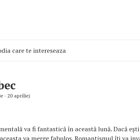
bec
e - 20 aprilie)
mentală va fi fantastică în această lună. Dacă ești
, aceasta va merge fabulos. Romantismul îți va inv