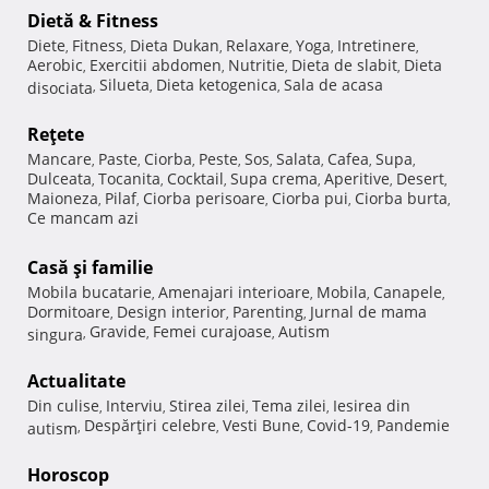
Dietă & Fitness
Diete
Fitness
Dieta Dukan
Relaxare
Yoga
Intretinere
,
,
,
,
,
,
Aerobic
Exercitii abdomen
Nutritie
Dieta de slabit
Dieta
,
,
,
,
Silueta
Dieta ketogenica
Sala de acasa
disociata
,
,
,
Reţete
Mancare
Paste
Ciorba
Peste
Sos
Salata
Cafea
Supa
,
,
,
,
,
,
,
,
Dulceata
Tocanita
Cocktail
Supa crema
Aperitive
Desert
,
,
,
,
,
,
Maioneza
Pilaf
Ciorba perisoare
Ciorba pui
Ciorba burta
,
,
,
,
,
Ce mancam azi
Casă şi familie
Mobila bucatarie
Amenajari interioare
Mobila
Canapele
,
,
,
,
Dormitoare
Design interior
Parenting
Jurnal de mama
,
,
,
Gravide
Femei curajoase
Autism
singura
,
,
,
Actualitate
Din culise
Interviu
Stirea zilei
Tema zilei
Iesirea din
,
,
,
,
Despărţiri celebre
Vesti Bune
Covid-19
Pandemie
autism
,
,
,
,
Horoscop