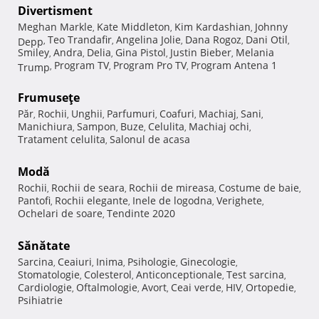
Divertisment
Meghan Markle
Kate Middleton
Kim Kardashian
Johnny
,
,
,
Teo Trandafir
Angelina Jolie
Dana Rogoz
Dani Otil
Depp
,
,
,
,
,
Smiley
Andra
Delia
Gina Pistol
Justin Bieber
Melania
,
,
,
,
,
Program TV
Program Pro TV
Program Antena 1
Trump
,
,
,
Frumuseţe
Păr
Rochii
Unghii
Parfumuri
Coafuri
Machiaj
Sani
,
,
,
,
,
,
,
Manichiura
Sampon
Buze
Celulita
Machiaj ochi
,
,
,
,
,
Tratament celulita
Salonul de acasa
,
Modă
Rochii
Rochii de seara
Rochii de mireasa
Costume de baie
,
,
,
,
Pantofi
Rochii elegante
Inele de logodna
Verighete
,
,
,
,
Ochelari de soare
Tendinte 2020
,
Sănătate
Sarcina
Ceaiuri
Inima
Psihologie
Ginecologie
,
,
,
,
,
Stomatologie
Colesterol
Anticonceptionale
Test sarcina
,
,
,
,
Cardiologie
Oftalmologie
Avort
Ceai verde
HIV
Ortopedie
,
,
,
,
,
,
Psihiatrie