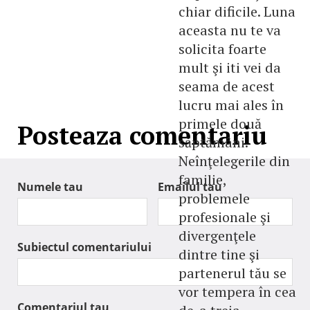
chiar dificile. Luna
aceasta nu te va
solicita foarte
mult şi iti vei da
seama de acest
lucru mai ales în
primele două
Posteaza comentariu
săptămâni.
Neînţelegerile din
familie,
Numele tau
Emailul tau
problemele
profesionale şi
divergenţele
Subiectul comentariului
dintre tine şi
partenerul tău se
vor tempera în cea
Comentariul tau