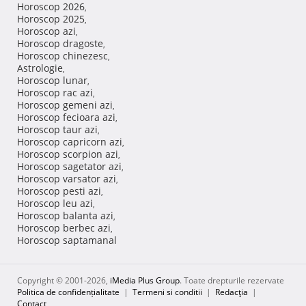
Horoscop 2026
,
Horoscop 2025
,
Horoscop azi
,
Horoscop dragoste
,
Horoscop chinezesc
,
Astrologie
,
Horoscop lunar
,
Horoscop rac azi
,
Horoscop gemeni azi
,
Horoscop fecioara azi
,
Horoscop taur azi
,
Horoscop capricorn azi
,
Horoscop scorpion azi
,
Horoscop sagetator azi
,
Horoscop varsator azi
,
Horoscop pesti azi
,
Horoscop leu azi
,
Horoscop balanta azi
,
Horoscop berbec azi
,
Horoscop saptamanal
Copyright © 2001-2026,
iMedia Plus Group
. Toate drepturile rezervate
Politica de confidențialitate
|
Termeni si conditii
|
Redacţia
|
Contact