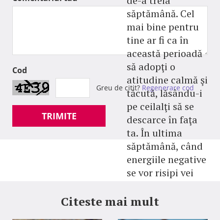
de-a treia
săptămână. Cel
mai bine pentru
tine ar fi ca în
această perioadă
să adopţi o
Cod
atitudine calmă şi
Greu de citit?
Regenerare cod
tăcută, lăsându-i
pe ceilalţi să se
TRIMITE
descarce în faţa
ta. În ultima
săptămână, când
energiile negative
se vor risipi vei
avea şansa să
rezolvi aceste
Citeste mai mult
situaţii.