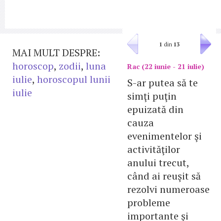
1
din
13
MAI MULT DESPRE:
horoscop
,
zodii
,
luna
Rac (22 iunie - 21 iulie)
iulie
,
horoscopul lunii
S-ar putea să te
iulie
simţi puţin
epuizată din
cauza
evenimentelor şi
activităţilor
anului trecut,
când ai reuşit să
rezolvi numeroase
probleme
importante şi