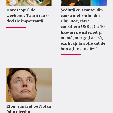
Horoscopul de
Ședință cu scântei din
weekend: Taurii iau o
cauza metroului din
decizie importantă
Cluj. Boc, către
consilierii USR: „Cu 10
like-uri pe internet și
mamă, mergeți acasă,
explicați la soție cât de
bun ați fost astăzi”
Elon, supărat pe Nolan:
"şi-a pierdut