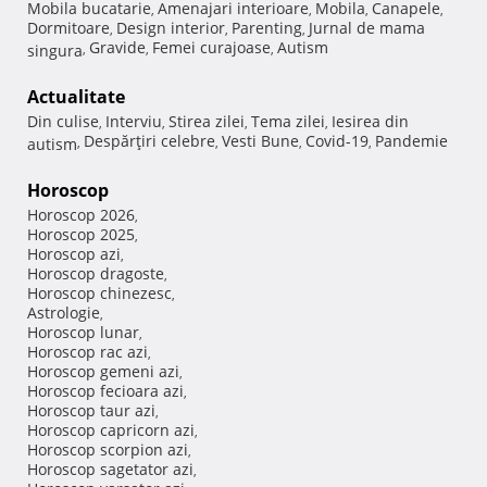
Mobila bucatarie
Amenajari interioare
Mobila
Canapele
,
,
,
,
Dormitoare
Design interior
Parenting
Jurnal de mama
,
,
,
Gravide
Femei curajoase
Autism
singura
,
,
,
Actualitate
Din culise
Interviu
Stirea zilei
Tema zilei
Iesirea din
,
,
,
,
Despărţiri celebre
Vesti Bune
Covid-19
Pandemie
autism
,
,
,
,
Horoscop
Horoscop 2026
,
Horoscop 2025
,
Horoscop azi
,
Horoscop dragoste
,
Horoscop chinezesc
,
Astrologie
,
Horoscop lunar
,
Horoscop rac azi
,
Horoscop gemeni azi
,
Horoscop fecioara azi
,
Horoscop taur azi
,
Horoscop capricorn azi
,
Horoscop scorpion azi
,
Horoscop sagetator azi
,