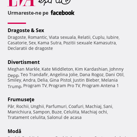
Urmareste-ne pe
Dragoste & Sex
Dragoste
Romantic
Viata sexuala
Relatii
Cuplu
Iubire
,
,
,
,
,
,
Casatorie
Sex
Kama Sutra
Pozitii sexuale Kamasutra
,
,
,
,
Declaratii de dragoste
Divertisment
Meghan Markle
Kate Middleton
Kim Kardashian
Johnny
,
,
,
Teo Trandafir
Angelina Jolie
Dana Rogoz
Dani Otil
Depp
,
,
,
,
,
Smiley
Andra
Delia
Gina Pistol
Justin Bieber
Melania
,
,
,
,
,
Program TV
Program Pro TV
Program Antena 1
Trump
,
,
,
Frumuseţe
Păr
Rochii
Unghii
Parfumuri
Coafuri
Machiaj
Sani
,
,
,
,
,
,
,
Manichiura
Sampon
Buze
Celulita
Machiaj ochi
,
,
,
,
,
Tratament celulita
Salonul de acasa
,
Modă