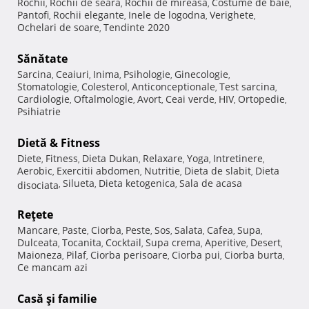
Rochii
Rochii de seara
Rochii de mireasa
Costume de baie
,
,
,
,
Pantofi
Rochii elegante
Inele de logodna
Verighete
,
,
,
,
Ochelari de soare
Tendinte 2020
,
Sănătate
Sarcina
Ceaiuri
Inima
Psihologie
Ginecologie
,
,
,
,
,
Stomatologie
Colesterol
Anticonceptionale
Test sarcina
,
,
,
,
Cardiologie
Oftalmologie
Avort
Ceai verde
HIV
Ortopedie
,
,
,
,
,
,
Psihiatrie
Dietă & Fitness
Diete
Fitness
Dieta Dukan
Relaxare
Yoga
Intretinere
,
,
,
,
,
,
Aerobic
Exercitii abdomen
Nutritie
Dieta de slabit
Dieta
,
,
,
,
Silueta
Dieta ketogenica
Sala de acasa
disociata
,
,
,
Reţete
Mancare
Paste
Ciorba
Peste
Sos
Salata
Cafea
Supa
,
,
,
,
,
,
,
,
Dulceata
Tocanita
Cocktail
Supa crema
Aperitive
Desert
,
,
,
,
,
,
Maioneza
Pilaf
Ciorba perisoare
Ciorba pui
Ciorba burta
,
,
,
,
,
Ce mancam azi
Casă şi familie