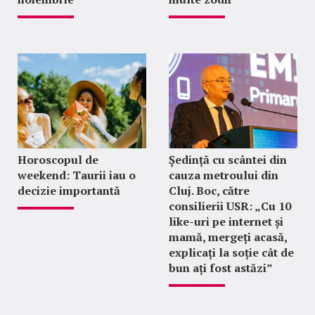
Horoscopul de
Ședință cu scântei din
weekend: Taurii iau o
cauza metroului din
decizie importantă
Cluj. Boc, către
consilierii USR: „Cu 10
like-uri pe internet și
mamă, mergeți acasă,
explicați la soție cât de
bun ați fost astăzi”