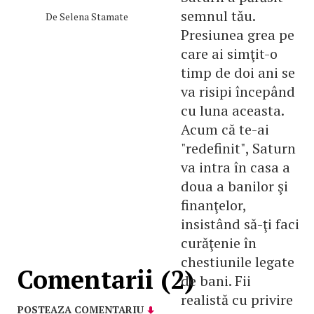
semnul tău.
De
Selena Stamate
Presiunea grea pe
care ai simţit-o
timp de doi ani se
va risipi începând
cu luna aceasta.
Acum că te-ai
"redefinit", Saturn
va intra în casa a
doua a banilor şi
finanţelor,
insistând să-ţi faci
curăţenie în
chestiunile legate
Comentarii (2)
de bani. Fii
realistă cu privire
POSTEAZA COMENTARIU