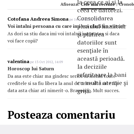
la ceea ce ai şi la
Afiseaza:
Cele mai recente
|
Cronol
ceea ce datorezi.
Consolidarea
Cotofana Andreea Simona
pe 14 Oct 2012, 22:03
planului financiar
Voi intalni persoana cu care imi voi cladi un viitor?
As dori sa stiu daca imi voi intalnii jumatatea si daca
şi plătirea
voi face copii?
datoriilor sunt
esenţiale în
această perioadă.
valentina
pe 13 Oct 2012, 14:09
Ia deciziile
Horoscop lui Saturn
referitoare la bani
Da asa este chiar ma gindesc serios sa inchid toate
cu multă atenţie şi
creditele si sa fiu libera la anul de orice alte rate .De
grijă.
data asta chiar ati nimerit-o. Bravoooo. Mult succes.
Posteaza comentariu