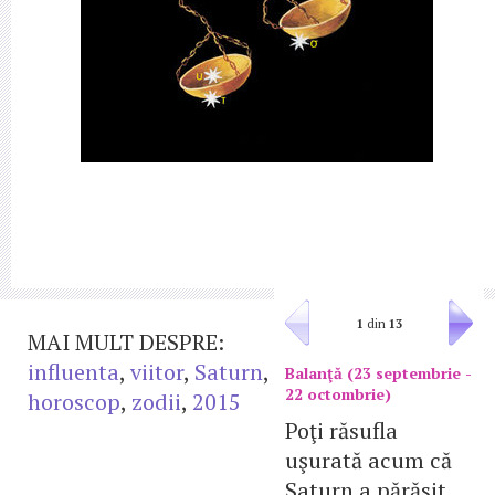
1
din
13
MAI MULT DESPRE:
influenta
,
viitor
,
Saturn
,
Balanţă (23 septembrie -
22 octombrie)
horoscop
,
zodii
,
2015
Poţi răsufla
uşurată acum că
Saturn a părăsit