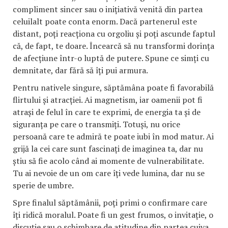
compliment sincer sau o inițiativă venită din partea
celuilalt poate conta enorm. Dacă partenerul este
distant, poți reacționa cu orgoliu și poți ascunde faptul
că, de fapt, te doare. Încearcă să nu transformi dorința
de afecțiune într-o luptă de putere. Spune ce simți cu
demnitate, dar fără să îți pui armura.
Pentru nativele singure, săptămâna poate fi favorabilă
flirtului și atracției. Ai magnetism, iar oamenii pot fi
atrași de felul în care te exprimi, de energia ta și de
siguranța pe care o transmiți. Totuși, nu orice
persoană care te admiră te poate iubi în mod matur. Ai
grijă la cei care sunt fascinați de imaginea ta, dar nu
știu să fie acolo când ai momente de vulnerabilitate.
Tu ai nevoie de un om care îți vede lumina, dar nu se
sperie de umbre.
Spre finalul săptămânii, poți primi o confirmare care
îți ridică moralul. Poate fi un gest frumos, o invitație, o
discuție sau o schimbare de atitudine din partea cuiva.