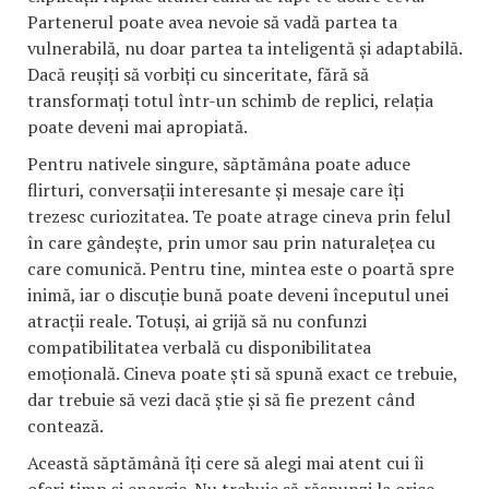
Partenerul poate avea nevoie să vadă partea ta
vulnerabilă, nu doar partea ta inteligentă și adaptabilă.
Dacă reușiți să vorbiți cu sinceritate, fără să
transformați totul într-un schimb de replici, relația
poate deveni mai apropiată.
Pentru nativele singure, săptămâna poate aduce
flirturi, conversații interesante și mesaje care îți
trezesc curiozitatea. Te poate atrage cineva prin felul
în care gândește, prin umor sau prin naturalețea cu
care comunică. Pentru tine, mintea este o poartă spre
inimă, iar o discuție bună poate deveni începutul unei
atracții reale. Totuși, ai grijă să nu confunzi
compatibilitatea verbală cu disponibilitatea
emoțională. Cineva poate ști să spună exact ce trebuie,
dar trebuie să vezi dacă știe și să fie prezent când
contează.
Această săptămână îți cere să alegi mai atent cui îi