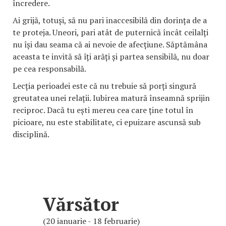
încredere.
Ai grijă, totuși, să nu pari inaccesibilă din dorința de a
te proteja. Uneori, pari atât de puternică încât ceilalți
nu își dau seama că ai nevoie de afecțiune. Săptămâna
aceasta te invită să îți arăți și partea sensibilă, nu doar
pe cea responsabilă.
Lecția perioadei este că nu trebuie să porți singură
greutatea unei relații. Iubirea matură înseamnă sprijin
reciproc. Dacă tu ești mereu cea care ține totul în
picioare, nu este stabilitate, ci epuizare ascunsă sub
disciplină.
Vărsător
(20 ianuarie - 18 februarie)