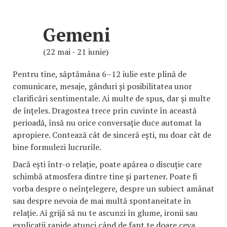
Gemeni
(22 mai - 21 iunie)
Pentru tine, săptămâna 6–12 iulie este plină de
comunicare, mesaje, gânduri și posibilitatea unor
clarificări sentimentale. Ai multe de spus, dar și multe
de înțeles. Dragostea trece prin cuvinte în această
perioadă, însă nu orice conversație duce automat la
apropiere. Contează cât de sinceră ești, nu doar cât de
bine formulezi lucrurile.
Dacă ești într-o relație, poate apărea o discuție care
schimbă atmosfera dintre tine și partener. Poate fi
vorba despre o neînțelegere, despre un subiect amânat
sau despre nevoia de mai multă spontaneitate în
relație. Ai grijă să nu te ascunzi în glume, ironii sau
explicații rapide atunci când de fapt te doare ceva.