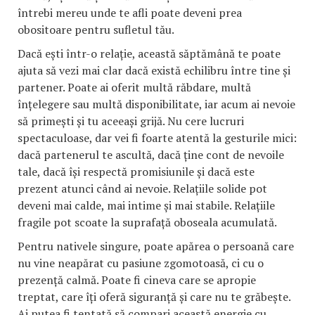
întrebi mereu unde te afli poate deveni prea
obositoare pentru sufletul tău.
Dacă ești într-o relație, această săptămână te poate
ajuta să vezi mai clar dacă există echilibru între tine și
partener. Poate ai oferit multă răbdare, multă
înțelegere sau multă disponibilitate, iar acum ai nevoie
să primești și tu aceeași grijă. Nu cere lucruri
spectaculoase, dar vei fi foarte atentă la gesturile mici:
dacă partenerul te ascultă, dacă ține cont de nevoile
tale, dacă își respectă promisiunile și dacă este
prezent atunci când ai nevoie. Relațiile solide pot
deveni mai calde, mai intime și mai stabile. Relațiile
fragile pot scoate la suprafață oboseala acumulată.
Pentru nativele singure, poate apărea o persoană care
nu vine neapărat cu pasiune zgomotoasă, ci cu o
prezență calmă. Poate fi cineva care se apropie
treptat, care îți oferă siguranță și care nu te grăbește.
Ai putea fi tentată să compari această energie cu