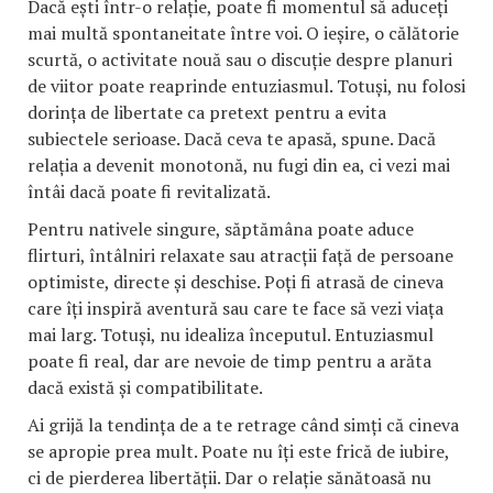
Dacă ești într-o relație, poate fi momentul să aduceți
mai multă spontaneitate între voi. O ieșire, o călătorie
scurtă, o activitate nouă sau o discuție despre planuri
de viitor poate reaprinde entuziasmul. Totuși, nu folosi
dorința de libertate ca pretext pentru a evita
subiectele serioase. Dacă ceva te apasă, spune. Dacă
relația a devenit monotonă, nu fugi din ea, ci vezi mai
întâi dacă poate fi revitalizată.
Pentru nativele singure, săptămâna poate aduce
flirturi, întâlniri relaxate sau atracții față de persoane
optimiste, directe și deschise. Poți fi atrasă de cineva
care îți inspiră aventură sau care te face să vezi viața
mai larg. Totuși, nu idealiza începutul. Entuziasmul
poate fi real, dar are nevoie de timp pentru a arăta
dacă există și compatibilitate.
Ai grijă la tendința de a te retrage când simți că cineva
se apropie prea mult. Poate nu îți este frică de iubire,
ci de pierderea libertății. Dar o relație sănătoasă nu