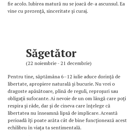
fie acolo. Iubirea matură nu se joacă de-a ascunsul. Ea
vine cu prezență, sinceritate și curaj.
Săgetător
(22 noiembrie - 21 decembrie)
Pentru tine, săptămâna 6–12 iulie aduce dorință de
libertate, apropiere naturală și bucurie. Nu vrei o
dragoste apăsătoare, plină de reguli, reproșuri sau
obligații sufocante. Ai nevoie de un om lângă care poți
respira și râde, dar și de cineva care înțelege că
libertatea nu înseamnă lipsă de implicare. Această
perioadă îți poate arăta cât de bine funcționează acest
echilibru în viața ta sentimentală.