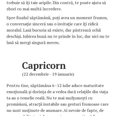
trebuie să îți taie aripile. Din contră, te poate ajuta să
zbori cu mai multă încredere.
Spre finalul săptămânii, poți avea un moment frumos,
o conversație sinceră sau o invitație care îți ridică
moralul. Lasă bucuria să existe, dar păstrează ochii
deschiși. Iubirea bună nu te prinde în loc, dar nici nu te
lasă să mergi singură mereu.
Capricorn
(22 decembrie - 19 ianuarie)
Pentru tine, săptămâna 6–12 iulie aduce maturitate
emoțională și dorința de a vedea dacă relațiile din viața
ta au o temelie reală. Nu te mai mulțumești cu
promisiuni, atracții instabile sau gesturi frumoase care
nu sunt susținute de asumare. Ai nevoie de fapte, de