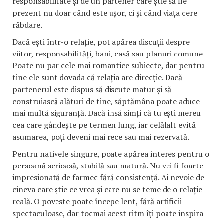
responsabilitate și de un partener care știe să fie
prezent nu doar când este ușor, ci și când viața cere
răbdare.
Dacă ești într-o relație, pot apărea discuții despre
viitor, responsabilități, bani, casă sau planuri comune.
Poate nu par cele mai romantice subiecte, dar pentru
tine ele sunt dovada că relația are direcție. Dacă
partenerul este dispus să discute matur și să
construiască alături de tine, săptămâna poate aduce
mai multă siguranță. Dacă însă simți că tu ești mereu
cea care gândește pe termen lung, iar celălalt evită
asumarea, poți deveni mai rece sau mai rezervată.
Pentru nativele singure, poate apărea interes pentru o
persoană serioasă, stabilă sau matură. Nu vei fi foarte
impresionată de farmec fără consistență. Ai nevoie de
cineva care știe ce vrea și care nu se teme de o relație
reală. O poveste poate începe lent, fără artificii
spectaculoase, dar tocmai acest ritm îți poate inspira