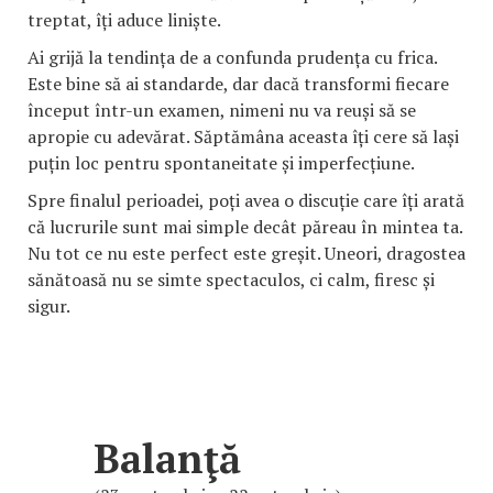
treptat, îți aduce liniște.
Ai grijă la tendința de a confunda prudența cu frica.
Este bine să ai standarde, dar dacă transformi fiecare
început într-un examen, nimeni nu va reuși să se
apropie cu adevărat. Săptămâna aceasta îți cere să lași
puțin loc pentru spontaneitate și imperfecțiune.
Spre finalul perioadei, poți avea o discuție care îți arată
că lucrurile sunt mai simple decât păreau în mintea ta.
Nu tot ce nu este perfect este greșit. Uneori, dragostea
sănătoasă nu se simte spectaculos, ci calm, firesc și
sigur.
Balanţă