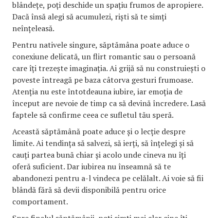
blândețe, poți deschide un spațiu frumos de apropiere.
Dacă însă alegi să acumulezi, riști să te simți
neînțeleasă.
Pentru nativele singure, săptămâna poate aduce o
conexiune delicată, un flirt romantic sau o persoană
care îți trezește imaginația. Ai grijă să nu construiești o
poveste întreagă pe baza câtorva gesturi frumoase.
Atenția nu este întotdeauna iubire, iar emoția de
început are nevoie de timp ca să devină încredere. Lasă
faptele să confirme ceea ce sufletul tău speră.
Această săptămână poate aduce și o lecție despre
limite. Ai tendința să salvezi, să ierți, să înțelegi și să
cauți partea bună chiar și acolo unde cineva nu îți
oferă suficient. Dar iubirea nu înseamnă să te
abandonezi pentru a-l vindeca pe celălalt. Ai voie să fii
blândă fără să devii disponibilă pentru orice
comportament.