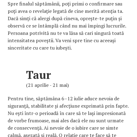
Spre finalul săptămânii, poți primi o confirmare sau
poți avea o revelație legată de cine merită atenția ta.
Dacă simți că alergi după cineva, oprește-te puțin și
observă ce se întâmplă când nu mai împingi lucrurile.
Persoana potrivită nu te va lăsa să cari singură toată
intensitatea poveștii. Va veni spre tine cu aceeași
sinceritate cu care tu iubești.
Taur
(21 aprilie - 21 mai)
Pentru tine, săptămâna 6–12 iulie aduce nevoia de
siguranță, stabilitate și afecțiune exprimată prin fapte.
Nu ești într-o perioadă în care să te lași impresionată
de vorbe frumoase, mai ales dacă ele nu sunt urmate
de consecvență. Ai nevoie de o iubire care se simte
calmă, așezată și reală. O relație care te face să te