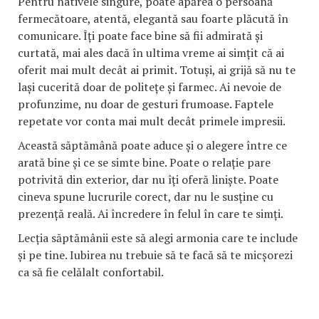
Pentru nativele singure, poate apărea o persoană
fermecătoare, atentă, elegantă sau foarte plăcută în
comunicare. Îți poate face bine să fii admirată și
curtată, mai ales dacă în ultima vreme ai simțit că ai
oferit mai mult decât ai primit. Totuși, ai grijă să nu te
lași cucerită doar de politețe și farmec. Ai nevoie de
profunzime, nu doar de gesturi frumoase. Faptele
repetate vor conta mai mult decât primele impresii.
Această săptămână poate aduce și o alegere între ce
arată bine și ce se simte bine. Poate o relație pare
potrivită din exterior, dar nu îți oferă liniște. Poate
cineva spune lucrurile corect, dar nu le susține cu
prezență reală. Ai încredere în felul în care te simți.
Lecția săptămânii este să alegi armonia care te include
și pe tine. Iubirea nu trebuie să te facă să te micșorezi
ca să fie celălalt confortabil.