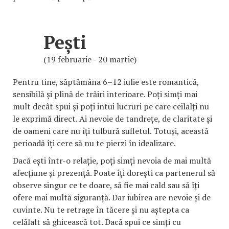
Pești
(19 februarie - 20 martie)
Pentru tine, săptămâna 6–12 iulie este romantică,
sensibilă și plină de trăiri interioare. Poți simți mai
mult decât spui și poți intui lucruri pe care ceilalți nu
le exprimă direct. Ai nevoie de tandrețe, de claritate și
de oameni care nu îți tulbură sufletul. Totuși, această
perioadă îți cere să nu te pierzi în idealizare.
Dacă ești într-o relație, poți simți nevoia de mai multă
afecțiune și prezență. Poate îți dorești ca partenerul să
observe singur ce te doare, să fie mai cald sau să îți
ofere mai multă siguranță. Dar iubirea are nevoie și de
cuvinte. Nu te retrage în tăcere și nu aștepta ca
celălalt să ghicească tot. Dacă spui ce simți cu