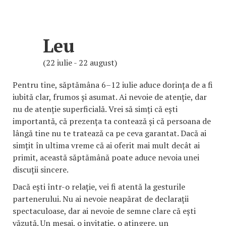
Leu
(22 iulie - 22 august)
Pentru tine, săptămâna 6–12 iulie aduce dorința de a fi
iubită clar, frumos și asumat. Ai nevoie de atenție, dar
nu de atenție superficială. Vrei să simți că ești
importantă, că prezența ta contează și că persoana de
lângă tine nu te tratează ca pe ceva garantat. Dacă ai
simțit în ultima vreme că ai oferit mai mult decât ai
primit, această săptămână poate aduce nevoia unei
discuții sincere.
Dacă ești într-o relație, vei fi atentă la gesturile
partenerului. Nu ai nevoie neapărat de declarații
spectaculoase, dar ai nevoie de semne clare că ești
văzută. Un mesaj, o invitație, o atingere, un