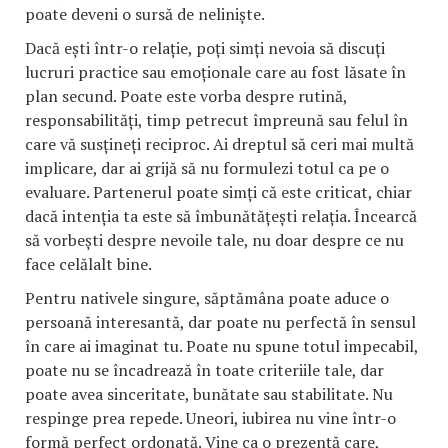
poate deveni o sursă de neliniște.
Dacă ești într-o relație, poți simți nevoia să discuți
lucruri practice sau emoționale care au fost lăsate în
plan secund. Poate este vorba despre rutină,
responsabilități, timp petrecut împreună sau felul în
care vă susțineți reciproc. Ai dreptul să ceri mai multă
implicare, dar ai grijă să nu formulezi totul ca pe o
evaluare. Partenerul poate simți că este criticat, chiar
dacă intenția ta este să îmbunătățești relația. Încearcă
să vorbești despre nevoile tale, nu doar despre ce nu
face celălalt bine.
Pentru nativele singure, săptămâna poate aduce o
persoană interesantă, dar poate nu perfectă în sensul
în care ai imaginat tu. Poate nu spune totul impecabil,
poate nu se încadrează în toate criteriile tale, dar
poate avea sinceritate, bunătate sau stabilitate. Nu
respinge prea repede. Uneori, iubirea nu vine într-o
formă perfect ordonată. Vine ca o prezență care,