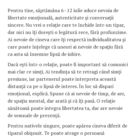
Pentru tine, săptămâna 6–12 iulie aduce nevoia de
libertate emoțională, autenticitate și conversații
sincere. Nu vrei o relație care te închide într-un tipar,
dar nici nu îți dorești o legătură rece, fără profunzime.
Ai nevoie de cineva care îți respectă individualitatea și
care poate înțelege că uneori ai nevoie de spațiu fără
ca asta să însemne lipsă de iubire.
Dacă ești într-o relație, poate fi important să comunici
mai clar ce simți. Ai tendința să te retragi când simți
presiune, iar partenerul poate interpreta această
distanță ca pe o lipsă de interes. În loc să dispari
emoțional, explică. Spune că ai nevoie de timp, de aer,
de spațiu mental, dar arată și că îți pasă. O relație
sănătoasă poate integra libertatea ta, dar are nevoie
de semnale de prezență.
Pentru nativele singure, poate apărea cineva diferit de
tiparul obișnuit. Te poate atrage o persoană