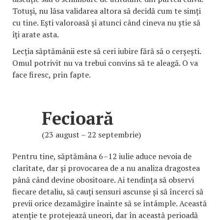
Totuși, nu lăsa validarea altora să decidă cum te simți
cu tine. Ești valoroasă și atunci când cineva nu știe să
îți arate asta.
Lecția săptămânii este să ceri iubire fără să o cerșești.
Omul potrivit nu va trebui convins să te aleagă. O va
face firesc, prin fapte.
Fecioară
(23 august – 22 septembrie)
Pentru tine, săptămâna 6–12 iulie aduce nevoia de
claritate, dar și provocarea de a nu analiza dragostea
până când devine obositoare. Ai tendința să observi
fiecare detaliu, să cauți sensuri ascunse și să încerci să
previi orice dezamăgire înainte să se întâmple. Această
atenție te protejează uneori, dar în această perioadă