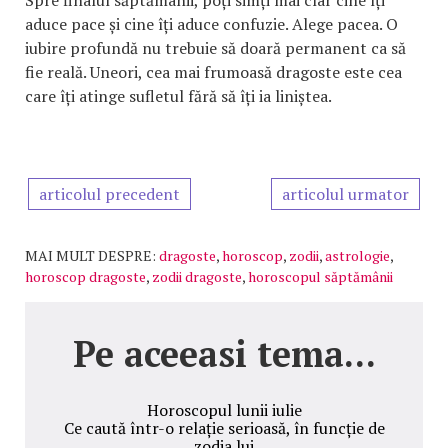
Spre finalul săptămânii, poți simți mai clar cine îți
aduce pace și cine îți aduce confuzie. Alege pacea. O
iubire profundă nu trebuie să doară permanent ca să
fie reală. Uneori, cea mai frumoasă dragoste este cea
care îți atinge sufletul fără să îți ia liniștea.
articolul precedent
articolul urmator
MAI MULT DESPRE:
dragoste
,
horoscop
,
zodii
,
astrologie
,
horoscop dragoste
,
zodii dragoste
,
horoscopul săptămânii
Pe aceeasi tema...
Horoscopul lunii iulie
Ce caută într-o relație serioasă, în funcție de
zodia lui