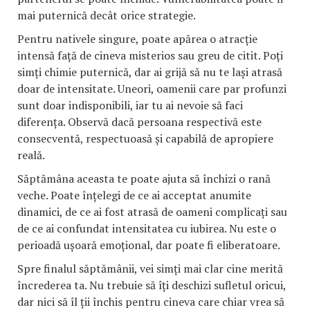
mai puternică decât orice strategie.
Pentru nativele singure, poate apărea o atracție
intensă față de cineva misterios sau greu de citit. Poți
simți chimie puternică, dar ai grijă să nu te lași atrasă
doar de intensitate. Uneori, oamenii care par profunzi
sunt doar indisponibili, iar tu ai nevoie să faci
diferența. Observă dacă persoana respectivă este
consecventă, respectuoasă și capabilă de apropiere
reală.
Săptămâna aceasta te poate ajuta să închizi o rană
veche. Poate înțelegi de ce ai acceptat anumite
dinamici, de ce ai fost atrasă de oameni complicați sau
de ce ai confundat intensitatea cu iubirea. Nu este o
perioadă ușoară emoțional, dar poate fi eliberatoare.
Spre finalul săptămânii, vei simți mai clar cine merită
încrederea ta. Nu trebuie să îți deschizi sufletul oricui,
dar nici să îl ții închis pentru cineva care chiar vrea să