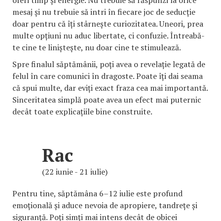
oferi timp și energie. Nu trebuie să răspunzi la orice
mesaj și nu trebuie să intri în fiecare joc de seducție
doar pentru că îți stârnește curiozitatea. Uneori, prea
multe opțiuni nu aduc libertate, ci confuzie. Întreabă-
te cine te liniștește, nu doar cine te stimulează.
Spre finalul săptămânii, poți avea o revelație legată de
felul în care comunici în dragoste. Poate îți dai seama
că spui multe, dar eviți exact fraza cea mai importantă.
Sinceritatea simplă poate avea un efect mai puternic
decât toate explicațiile bine construite.
Rac
(22 iunie - 21 iulie)
Pentru tine, săptămâna 6–12 iulie este profund
emoțională și aduce nevoia de apropiere, tandrețe și
siguranță. Poți simți mai intens decât de obicei