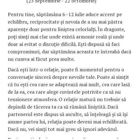
(23 septembrie - 22 octombrie)
Pentru tine, săptămâna 6–12 iulie aduce accent pe
echilibru, reciprocitate și nevoia de a nu mai păstra
aparențe doar pentru liniștea celorlalți. În dragoste,
poți simți mai clar unde există armonie reală și unde
doar ai evitat o discuție dificilă. Ești dispusă să faci
compromisuri, dar săptămâna aceasta te întreabă dacă
nu cumva ai făcut prea multe.
Dacă ești într-o relație, poate fi momentul pentru o
conversație sinceră despre nevoile tale. Poate ai simțit
că tu ești cea care se adaptează mai mult, cea care lasă
de la ea, cea care alege cuvintele potrivite ca să nu
tensioneze atmosfera. O relație matură nu trebuie să
depindă de tăcerea ta ca să rămână liniștită. Dacă
partenerul este dispus să asculte, să înțeleagă și să își
asume partea lui, relația poate deveni mai echilibrată.
Dacă nu, vei simți tot mai greu să ignori adevărul.