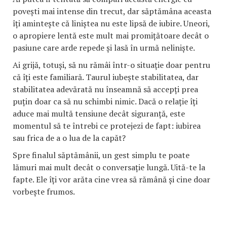
povești mai intense din trecut, dar săptămâna aceasta
îți amintește că liniștea nu este lipsă de iubire. Uneori,
o apropiere lentă este mult mai promițătoare decât o
pasiune care arde repede și lasă în urmă neliniște.
Ai grijă, totuși, să nu rămâi într-o situație doar pentru
că îți este familiară. Taurul iubește stabilitatea, dar
stabilitatea adevărată nu înseamnă să accepți prea
puțin doar ca să nu schimbi nimic. Dacă o relație îți
aduce mai multă tensiune decât siguranță, este
momentul să te întrebi ce protejezi de fapt: iubirea
sau frica de a o lua de la capăt?
Spre finalul săptămânii, un gest simplu te poate
lămuri mai mult decât o conversație lungă. Uită-te la
fapte. Ele îți vor arăta cine vrea să rămână și cine doar
vorbește frumos.