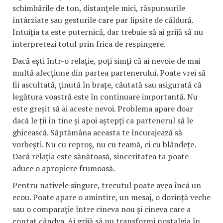
schimbările de ton, distanțele mici, răspunsurile
întârziate sau gesturile care par lipsite de căldură.
Intuiția ta este puternică, dar trebuie să ai grijă să nu
interpretezi totul prin frica de respingere.
Dacă ești într-o relație, poți simți că ai nevoie de mai
multă afecțiune din partea partenerului. Poate vrei să
fii ascultată, ținută în brațe, căutată sau asigurată că
legătura voastră este în continuare importantă. Nu
este greșit să ai aceste nevoi. Problema apare doar
dacă le ții în tine și apoi aștepți ca partenerul să le
ghicească. Săptămâna aceasta te încurajează să
vorbești. Nu cu reproș, nu cu teamă, ci cu blândețe.
Dacă relația este sănătoasă, sinceritatea ta poate
aduce o apropiere frumoasă.
Pentru nativele singure, trecutul poate avea încă un
ecou. Poate apare o amintire, un mesaj, o dorință veche
sau o comparație între cineva nou și cineva care a
contat cândva. Ai grijă să nu transformi nostalgia în