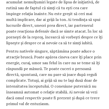
acumulat nemulțumiri legate de lipsa de inițiativă, de
rutină sau de faptul că simți că tu ești cea care
împinge relația înainte. Nu este greșit să ceri mai
multă implicare, dar ai grijă la ton. Ai tendința să spui
lucrurile direct, uneori prea direct, iar partenerul
poate reacționa defensiv dacă se simte atacat. În loc să
pornești de la reproș, încearcă să vorbești despre ce îți
lipsește și despre ce ai nevoie ca să te simți iubită.
Pentru nativele singure, săptămâna poate aduce o
atracție bruscă. Poate apărea cineva care îți place prin
energie, curaj, umor sau felul în care nu se teme să îți
răspundă pe măsură. Te poate cuceri o persoană
directă, spontană, care nu pare să joace după reguli
complicate. Totuși, ai grijă să nu te lași dusă doar de
intensitatea începutului. O conexiune puternică nu
înseamnă automat o relație stabilă. Ai nevoie să vezi
dacă omul respectiv poate fi prezent și după ce trece
primul val de entuziasm.