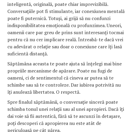
inteligentă, originală, poate chiar imprevizibilă.
Conversațiile pot fi stimulante, iar conexiunea mentală
poate fi puternică. Totuși, ai grijă să nu confunzi
indisponibilitatea emoțională cu profunzimea. Uneori,
oamenii care par greu de prins sunt interesanți tocmai
pentru că nu cer implicare reală. Întreabă-te dacă vrei
cu adevărat o relație sau doar o conexiune care îți lasă
suficientă distanță.
Săptămâna aceasta te poate ajuta să înțelegi mai bine
propriile mecanisme de apărare. Poate nu fugi de
oameni, ci de sentimentul că cineva ar putea să te
schimbe sau să te controleze. Dar iubirea potrivită nu
îți anulează libertatea. O respectă.
Spre finalul săptămânii, o conversație sinceră poate
schimba tonul unei relații sau al unei apropieri. Dacă îți
dai voie să fii autentică, fără să te ascunzi în detașare,
poți descoperi că apropierea nu este atât de
periculoasă pe cât părea.