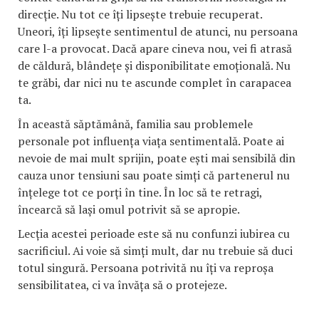
direcție. Nu tot ce îți lipsește trebuie recuperat.
Uneori, îți lipsește sentimentul de atunci, nu persoana
care l-a provocat. Dacă apare cineva nou, vei fi atrasă
de căldură, blândețe și disponibilitate emoțională. Nu
te grăbi, dar nici nu te ascunde complet în carapacea
ta.
În această săptămână, familia sau problemele
personale pot influența viața sentimentală. Poate ai
nevoie de mai mult sprijin, poate ești mai sensibilă din
cauza unor tensiuni sau poate simți că partenerul nu
înțelege tot ce porți în tine. În loc să te retragi,
încearcă să lași omul potrivit să se apropie.
Lecția acestei perioade este să nu confunzi iubirea cu
sacrificiul. Ai voie să simți mult, dar nu trebuie să duci
totul singură. Persoana potrivită nu îți va reproșa
sensibilitatea, ci va învăța să o protejeze.