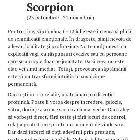
Scorpion
(23 octombrie - 21 noiembrie)
Pentru tine, săptămâna 6–12 iulie este intensă și plină
de semnificații emoționale. În dragoste, simți nevoia de
adevăr, loialitate și profunzime. Nu te mulțumești cu
explicații vagi, cu răspunsuri evazive sau cu persoane
care se apropie doar pe jumătate. Dacă ceva nu este
clar, vei simți imediat. Totuși, provocarea săptămânii
este să nu transformi intuiția în suspiciune
permanentă.
Dacă ești într-o relație, poate apărea o discuție
profundă. Poate fi vorba despre încredere, gelozie,
viitor, dorințe ascunse sau o rană mai veche. Dacă alegi
să vorbești direct, fără teste și fără jocuri de control,
relația poate trece printr-un moment de vindecare.
Dar dacă încerci să obții adevărul prin presiune,
partenerul se poate închide. Vulnerabilitatea poate fi