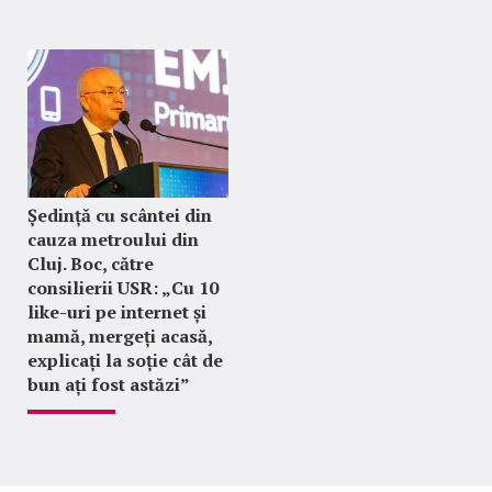
Ședință cu scântei din
cauza metroului din
Cluj. Boc, către
consilierii USR: „Cu 10
like-uri pe internet și
mamă, mergeți acasă,
explicați la soție cât de
bun ați fost astăzi”