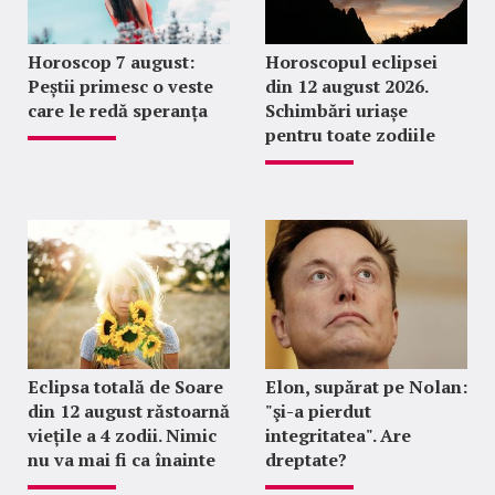
Horoscop 7 august:
Horoscopul eclipsei
Peștii primesc o veste
din 12 august 2026.
care le redă speranța
Schimbări uriașe
pentru toate zodiile
Eclipsa totală de Soare
Elon, supărat pe Nolan:
din 12 august răstoarnă
"şi-a pierdut
viețile a 4 zodii. Nimic
integritatea". Are
nu va mai fi ca înainte
dreptate?