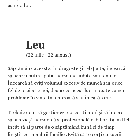
asupra lor.
Leu
(22 iulie - 22 august)
Săptămâna aceasta, în dragoste și relația ta, încearcă
să acorzi puțin spațiu persoanei iubite sau familiei.
Încearcă să eviți volumul excesiv de muncă sau orice
fel de proiecte noi, deoarece acest lucru poate cauza
probleme în viața ta amoroasă sau în căsătorie.
Trebuie doar să gestionezi corect timpul și să încerci
să ai o viață personală și profesională echilibrată, astfel
încât să ai parte de o săptămână bună și de timp
liniștit cu membrii familiei. Evită să te cerți cu socrii