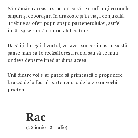
Săptămâna aceasta s-ar putea să te confrunți cu unele
suișuri și coborâșuri în dragoste și în viața conjugală.
Trebuie să oferi puțin spațiu partenerului/ei, astfel
încât să se simtă confortabil cu tine.
Dacă îți dorești divorțul, vei avea succes în asta. Există
șanse mari să te recăsătorești rapid sau să te muți
undeva departe imediat după aceea.
Unii dintre voi s-ar putea să primească o propunere
bruscă de la fostul partener sau de la vreun vechi
prieten.
Rac
(22 iunie - 21 iulie)