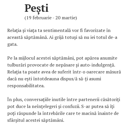
Pești
(19 februarie - 20 martie)
Relația și viața ta sentimentală vor fi favorizate în
această săptămână. Ai grijă totuși să nu iei totul de-a
gata.
Pe la mijlocul acestei săptămâni, pot apărea anumite
tulburări provocate de nepăsare și auto-indulgență.
Relația ta poate avea de suferit într-o oarecare măsură
dacă nu ești întotdeauna dispus/ă să-ți asumi
responsabilitatea.
În plus, conversațiile inutile între partenerii căsătoriți
pot duce la neînțelegeri și confuzii. S-ar putea să îți
poți răspunde la întrebările care te macină înainte de
sfârșitul acestei săptămâni.