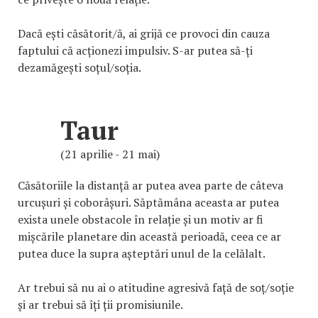
Dacă ești căsătorit/ă, ai grijă ce provoci din cauza
faptului că acționezi impulsiv. S-ar putea să-ți
dezamăgești soțul/soția.
Taur
(21 aprilie - 21 mai)
Căsătoriile la distanță ar putea avea parte de câteva
urcușuri și coborâșuri. Săptămâna aceasta ar putea
exista unele obstacole în relație și un motiv ar fi
mișcările planetare din această perioadă, ceea ce ar
putea duce la supra așteptări unul de la celălalt.
Ar trebui să nu ai o atitudine agresivă față de soț/soție
și ar trebui să îți ții promisiunile.