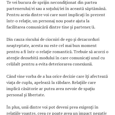
Te vei bucura de sprijin necondiționat din partea
partenerului/ei sau a soțului/iei în această săptămână.
Pentru aceia dintre voi care sunt implicați în prezent
într-o relație, un personaj nou poate ajuta la
facilitarea comunicării dintre tine și partener/ă.
Din cauza riscului de ciocniri de ego și dezacorduri
neașteptate, acesta nu este cel mai bun moment
pentru a fi într-o relație romantică. Trebuie să acorzi o
atenție deosebită modului în care comunicați unul cu
celălalt pentru a evita deteriorarea conexiunii.
Când vine vorba de a lua orice decizie care îți afectează
viața de cuplu, apelează la răbdare. Relațiile care
implică căsătorie ar putea avea nevoie de spațiu
personal și libertate.
În plus, unii dintre voi pot deveni prea exigenți în
relațiile voastre, ceea ce poate avea un impact negativ