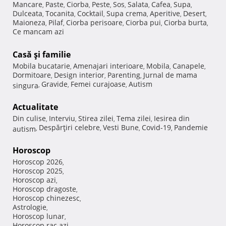
Mancare
Paste
Ciorba
Peste
Sos
Salata
Cafea
Supa
,
,
,
,
,
,
,
,
Dulceata
Tocanita
Cocktail
Supa crema
Aperitive
Desert
,
,
,
,
,
,
Maioneza
Pilaf
Ciorba perisoare
Ciorba pui
Ciorba burta
,
,
,
,
,
Ce mancam azi
Casă şi familie
Mobila bucatarie
Amenajari interioare
Mobila
Canapele
,
,
,
,
Dormitoare
Design interior
Parenting
Jurnal de mama
,
,
,
Gravide
Femei curajoase
Autism
singura
,
,
,
Actualitate
Din culise
Interviu
Stirea zilei
Tema zilei
Iesirea din
,
,
,
,
Despărţiri celebre
Vesti Bune
Covid-19
Pandemie
autism
,
,
,
,
Horoscop
Horoscop 2026
,
Horoscop 2025
,
Horoscop azi
,
Horoscop dragoste
,
Horoscop chinezesc
,
Astrologie
,
Horoscop lunar
,
Horoscop rac azi
,