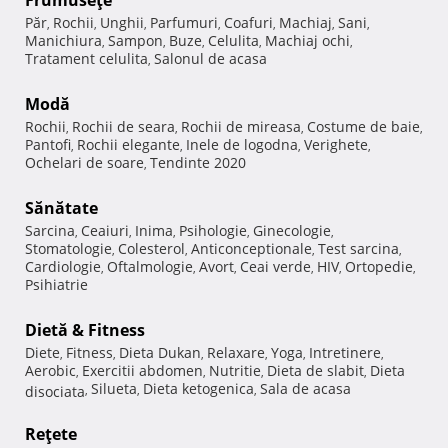
Frumuseţe
Păr
Rochii
Unghii
Parfumuri
Coafuri
Machiaj
Sani
,
,
,
,
,
,
,
Manichiura
Sampon
Buze
Celulita
Machiaj ochi
,
,
,
,
,
Tratament celulita
Salonul de acasa
,
Modă
Rochii
Rochii de seara
Rochii de mireasa
Costume de baie
,
,
,
,
Pantofi
Rochii elegante
Inele de logodna
Verighete
,
,
,
,
Ochelari de soare
Tendinte 2020
,
Sănătate
Sarcina
Ceaiuri
Inima
Psihologie
Ginecologie
,
,
,
,
,
Stomatologie
Colesterol
Anticonceptionale
Test sarcina
,
,
,
,
Cardiologie
Oftalmologie
Avort
Ceai verde
HIV
Ortopedie
,
,
,
,
,
,
Psihiatrie
Dietă & Fitness
Diete
Fitness
Dieta Dukan
Relaxare
Yoga
Intretinere
,
,
,
,
,
,
Aerobic
Exercitii abdomen
Nutritie
Dieta de slabit
Dieta
,
,
,
,
Silueta
Dieta ketogenica
Sala de acasa
disociata
,
,
,
Reţete