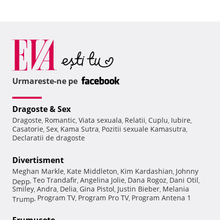
Urmareste-ne pe
Dragoste & Sex
Dragoste
Romantic
Viata sexuala
Relatii
Cuplu
Iubire
,
,
,
,
,
,
Casatorie
Sex
Kama Sutra
Pozitii sexuale Kamasutra
,
,
,
,
Declaratii de dragoste
Divertisment
Meghan Markle
Kate Middleton
Kim Kardashian
Johnny
,
,
,
Teo Trandafir
Angelina Jolie
Dana Rogoz
Dani Otil
Depp
,
,
,
,
,
Smiley
Andra
Delia
Gina Pistol
Justin Bieber
Melania
,
,
,
,
,
Program TV
Program Pro TV
Program Antena 1
Trump
,
,
,