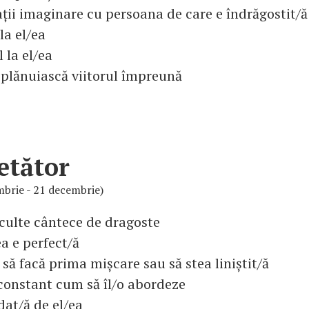
ții imaginare cu persoana de care e îndrăgostit/ă
la el/ea
l la el/ea
 plănuiască viitorul împreună
etător
mbrie - 21 decembrie)
sculte cântece de dragoste
ea e perfect/ă
 să facă prima mișcare sau să stea liniștit/ă
 constant cum să îl/o abordeze
at/ă de el/ea