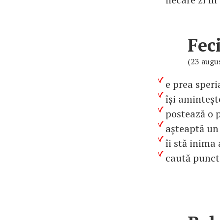
Fec
(23 augu
e prea speri
își aminteșt
postează o p
așteaptă un 
îi stă inima
caută punct