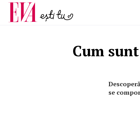
și 60 de ani. De ce te t
Carieră
pe măsură ce înaintez
Actualitate
Cum sunt 
Descoperă
se comport