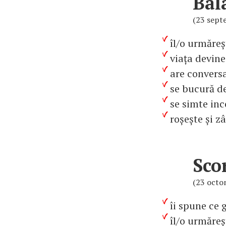
Bal
(23 sept
îl/o urmăreș
viața devin
are conversa
se bucură de
se simte inc
roșește și 
Sco
(23 octo
îi spune ce 
îl/o urmăreș