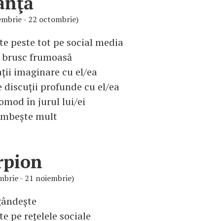
anţă
embrie - 22 octombrie)
te peste tot pe social media
e brusc frumoasă
ții imaginare cu el/ea
 discuții profunde cu el/ea
omod în jurul lui/ei
zâmbește mult
rpion
mbrie - 21 noiembrie)
gândește
te pe rețelele sociale