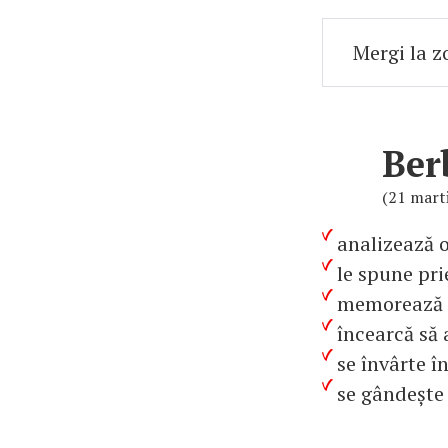
Ber
(21 marti
analizează o
le spune pri
memorează o
încearcă să 
se învârte î
se gândește 