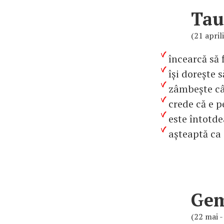
Tau
(21 april
încearcă să 
își dorește 
zâmbește câ
crede că e p
este întotd
așteaptă ca 
Ge
(22 mai -