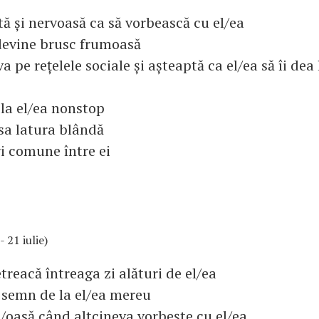
tă și nervoasă ca să vorbească cu el/ea
 devine brusc frumoasă
a pe rețelele sociale și așteaptă ca el/ea să îi dea 
la el/ea nonstop
 sa latura blândă
i comune între ei
- 21 iulie)
etreacă întreaga zi alături de el/ea
 semn de la el/ea mereu
/oasă când altcineva vorbește cu el/ea