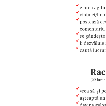
e prea agita
viața ei/lui
postează cev
comentariu
se gândește 
îi dezvăluie
caută lucrur
Rac
(22 iunie 
vrea să-și p
așteaptă un
devine gelos