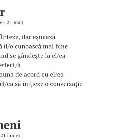
r
ie - 21 mai)
flirteze, dar eșuează
să îl/o cunoască mai bine
nd se gândește la el/ea
erfect/ă
eauna de acord cu el/ea
el/ea să inițieze o conversație
meni
 21 iunie)