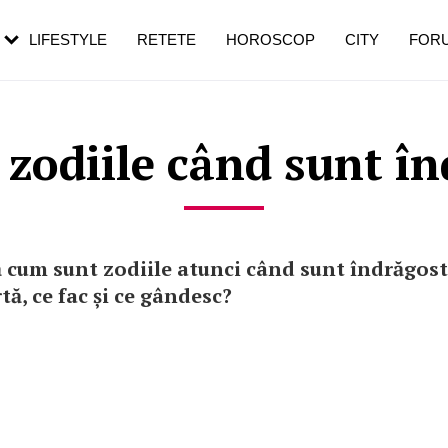
rezești mai des
Cât durează, cum te pregătești și cât
i în vârstă
de dureroasă este investigația
LIFESTYLE
RETETE
HOROSCOP
CITY
FOR
zodiile când sunt în
 cum sunt zodiile atunci când sunt îndrăgost
ă, ce fac și ce gândesc?