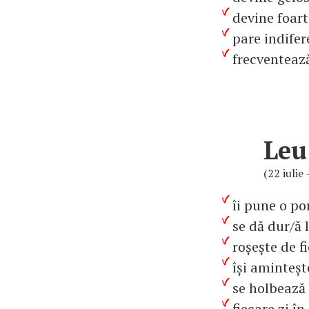
devine foarte
pare indifer
frecventează 
Leu
(22 iulie
îi pune o po
se dă dur/ă 
roșește de f
își aminteșt
se holbează 
fiecare zi în