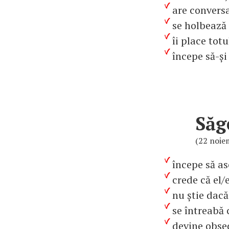
are conversa
se holbează 
îi place totu
începe să-și
Săg
(22 noie
începe să a
crede că el/
nu știe dacă
se întreabă
devine obsed