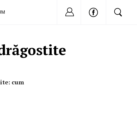
Nu ai cont?
Inregistreaza-
UM
drăgostite
ite: cum