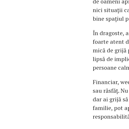
de oameni apro
nici situații 
bine spațiul p
În dragoste, a
foarte atent 
mică de grijă
lipsă de impli
persoane calme
Financiar, we
sau răsfăț. Nu
dar ai grijă s
familie, pot a
responsabilită