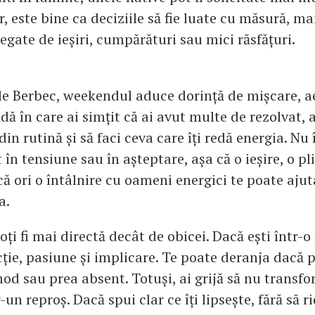
r, este bine ca deciziile să fie luate cu măsură, ma
legate de ieșiri, cumpărături sau mici răsfățuri.
le Berbec, weekendul aduce dorință de mișcare, aer
ă în care ai simțit că ai avut multe de rezolvat,
din rutină și să faci ceva care îți redă energia. Nu î
 în tensiune sau în așteptare, așa că o ieșire, o p
ică ori o întâlnire cu oameni energici te poate ajuta
a.
oți fi mai directă decât de obicei. Dacă ești într-o r
cție, pasiune și implicare. Te poate deranja dacă 
od sau prea absent. Totuși, ai grijă să nu transfo
-un reproș. Dacă spui clar ce îți lipsește, fără să ri