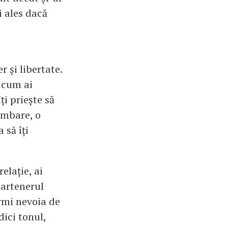
i ales dacă
 și libertate.
 acum ai
ți priește să
limbare, o
 să îți
elație, ai
partenerul
rmi nevoia de
dici tonul,