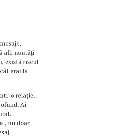
 mesaje,
ă afli noutăți
, există riscul
cât erai la
ntr-o relație,
rofund. Ai
ibil.
al, nu doar
esaj