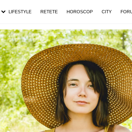
rebui să mergi
și 60 de ani. De ce te trezești mai des
pe măsură ce înaintezi în vârstă
LIFESTYLE
RETETE
HOROSCOP
CITY
FOR