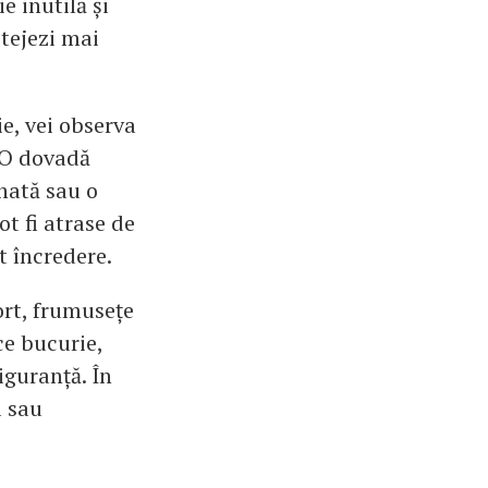
e inutilă și
otejezi mai
ie, vei observa
. O dovadă
nată sau o
ot fi atrase de
t încredere.
ort, frumusețe
ce bucurie,
iguranță. În
i sau