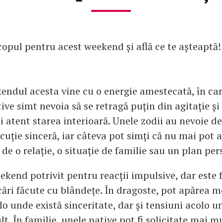
copul pentru acest weekend și află ce te așteaptă!
endul acesta vine cu o energie amestecată, în ca
ive simt nevoia să se retragă puțin din agitație și 
 atent starea interioară. Unele zodii au nevoie d
scuție sinceră, iar câteva pot simți că nu mai pot
 de o relație, o situație de familie sau un plan per
ekend potrivit pentru reacții impulsive, dar este 
icări făcute cu blândețe. În dragoste, pot apărea
o unde există sinceritate, dar și tensiuni acolo u
t. În familie, unele native pot fi solicitate mai m