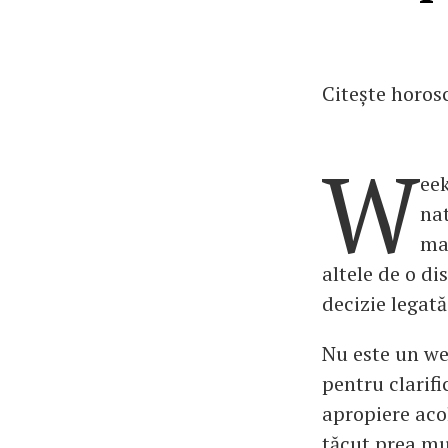
Citește horos
W
eek
nat
mai
altele de o di
decizie legată
Nu este un we
pentru clarif
apropiere acol
tăcut prea mul