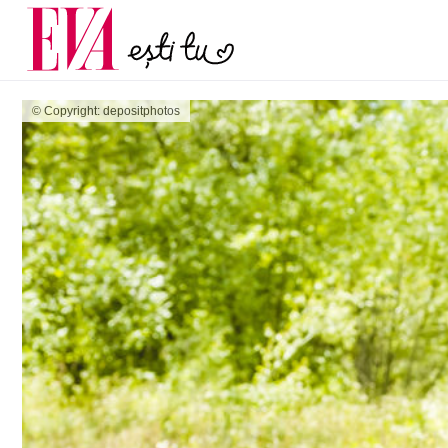
menopauză și când ar t
Carieră
la medic
Actualitate
© Copyright: depositphotos