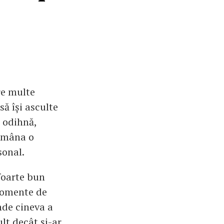
re multe
să își asculte
e odihnă,
 amâna o
sonal.
foarte bun
 momente de
nde cineva a
ult decât și-ar