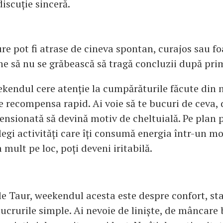
discuție sinceră.
re pot fi atrase de cineva spontan, curajos sau fo
bine să nu se grăbească să tragă concluzii după pr
ekendul cere atenție la cumpărăturile făcute din n
e recompensa rapid. Ai voie să te bucuri de ceva, 
tensionată să devină motiv de cheltuială. Pe plan p
legi activități care îți consumă energia într-un m
 mult pe loc, poți deveni iritabilă.
e Taur, weekendul acesta este despre confort, stab
lucrurile simple. Ai nevoie de liniște, de mâncare 