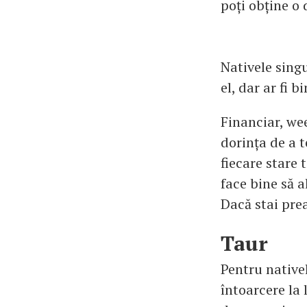
poți obține o 
Nativele singu
el, dar ar fi 
Financiar, we
dorința de a t
fiecare stare 
face bine să a
Dacă stai prea
Taur
Pentru nativel
întoarcere la 