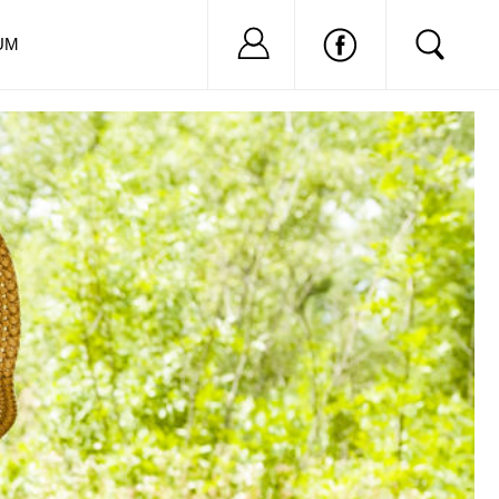
Nu ai cont?
Inregistreaza-
UM