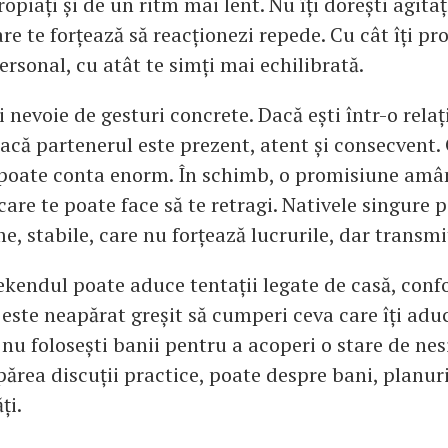
piați și de un ritm mai lent. Nu îți dorești agitați
care te forțează să reacționezi repede. Cu cât îți pr
ersonal, cu atât te simți mai echilibrată.
i nevoie de gesturi concrete. Dacă ești într-o relaț
dacă partenerul este prezent, atent și consecvent
 poate conta enorm. În schimb, o promisiune amâ
care te poate face să te retragi. Nativele singure p
, stabile, care nu forțează lucrurile, dar transmi
ekendul poate aduce tentații legate de casă, conf
 este neapărat greșit să cumperi ceva care îți adu
ă nu folosești banii pentru a acoperi o stare de nes
părea discuții practice, poate despre bani, planur
ți.