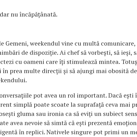
dar nu încăpățânată.
le Gemeni, weekendul vine cu multă comunicare,
himbări de dispoziție. Ai chef să vorbești, să ieși, s
ctezi cu oameni care îți stimulează mintea. Totuși
i în prea multe direcții și să ajungi mai obosită de
ekendului.
onversațiile pot avea un rol important. Dacă ești î
arent simplă poate scoate la suprafață ceva mai p
losești gluma sau ironia ca să eviți un subiect sens
ate avea nevoie să simtă că ești prezentă emoțion
ligentă în replici. Nativele singure pot primi un m