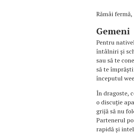
Rămâi fermă, 
Gemeni
Pentru native
întâlniri și sc
sau să te cone
să te împrăști
începutul we
În dragoste, c
o discuție ap
grijă să nu fo
Partenerul po
rapidă și inte