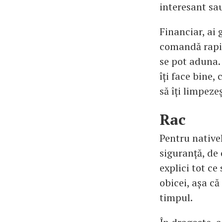
interesant sau
Financiar, ai g
comandă rapi
se pot aduna. 
îți face bine,
să îți limpeze
Rac
Pentru nativel
siguranță, de 
explici tot ce
obicei, așa că
timpul.