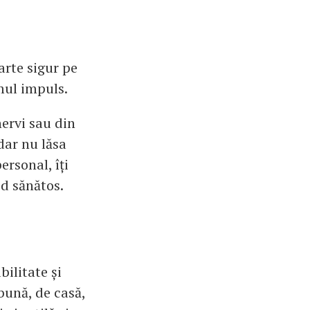
arte sigur pe
imul impuls.
ervi sau din
dar nu lăsa
ersonal, îți
od sănătos.
ilitate și
bună, de casă,