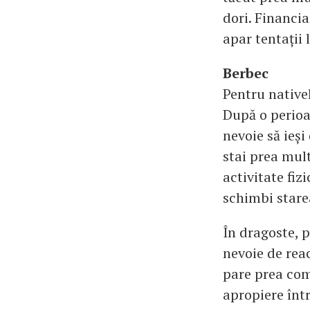
dori. Financia
apar tentații 
Berbec
Pentru native
După o perioad
nevoie să ieși 
stai prea mult
activitate fiz
schimbi stare
În dragoste, p
nevoie de rea
pare prea com
apropiere într