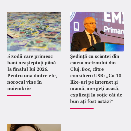
5 zodii care primesc
Ședință cu scântei din
bani neașteptați până
cauza metroului din
la finalul lui 2026.
Cluj. Boc, către
Pentru una dintre ele,
consilierii USR: „Cu 10
norocul vine în
like-uri pe internet și
noiembrie
mamă, mergeți acasă,
explicați la soție cât de
bun ați fost astăzi”