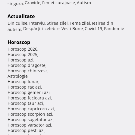
Gravide
Femei curajoase
Autism
singura
,
,
,
Actualitate
Din culise
Interviu
Stirea zilei
Tema zilei
Iesirea din
,
,
,
,
Despărţiri celebre
Vesti Bune
Covid-19
Pandemie
autism
,
,
,
,
Horoscop
Horoscop 2026
,
Horoscop 2025
,
Horoscop azi
,
Horoscop dragoste
,
Horoscop chinezesc
,
Astrologie
,
Horoscop lunar
,
Horoscop rac azi
,
Horoscop gemeni azi
,
Horoscop fecioara azi
,
Horoscop taur azi
,
Horoscop capricorn azi
,
Horoscop scorpion azi
,
Horoscop sagetator azi
,
Horoscop varsator azi
,
Horoscop pesti azi
,