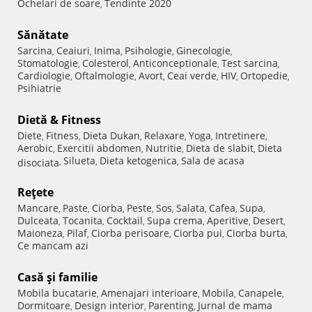
Ochelari de soare
Tendinte 2020
,
Sănătate
Sarcina
Ceaiuri
Inima
Psihologie
Ginecologie
,
,
,
,
,
Stomatologie
Colesterol
Anticonceptionale
Test sarcina
,
,
,
,
Cardiologie
Oftalmologie
Avort
Ceai verde
HIV
Ortopedie
,
,
,
,
,
,
Psihiatrie
Dietă & Fitness
Diete
Fitness
Dieta Dukan
Relaxare
Yoga
Intretinere
,
,
,
,
,
,
Aerobic
Exercitii abdomen
Nutritie
Dieta de slabit
Dieta
,
,
,
,
Silueta
Dieta ketogenica
Sala de acasa
disociata
,
,
,
Reţete
Mancare
Paste
Ciorba
Peste
Sos
Salata
Cafea
Supa
,
,
,
,
,
,
,
,
Dulceata
Tocanita
Cocktail
Supa crema
Aperitive
Desert
,
,
,
,
,
,
Maioneza
Pilaf
Ciorba perisoare
Ciorba pui
Ciorba burta
,
,
,
,
,
Ce mancam azi
Casă şi familie
Mobila bucatarie
Amenajari interioare
Mobila
Canapele
,
,
,
,
Dormitoare
Design interior
Parenting
Jurnal de mama
,
,
,