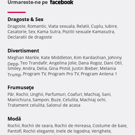
Urmareste-ne pe
Dragoste & Sex
Dragoste
Romantic
Viata sexuala
Relatii
Cuplu
Iubire
,
,
,
,
,
,
Casatorie
Sex
Kama Sutra
Pozitii sexuale Kamasutra
,
,
,
,
Declaratii de dragoste
Divertisment
Meghan Markle
Kate Middleton
Kim Kardashian
Johnny
,
,
,
Teo Trandafir
Angelina Jolie
Dana Rogoz
Dani Otil
Depp
,
,
,
,
,
Smiley
Andra
Delia
Gina Pistol
Justin Bieber
Melania
,
,
,
,
,
Program TV
Program Pro TV
Program Antena 1
Trump
,
,
,
Frumuseţe
Păr
Rochii
Unghii
Parfumuri
Coafuri
Machiaj
Sani
,
,
,
,
,
,
,
Manichiura
Sampon
Buze
Celulita
Machiaj ochi
,
,
,
,
,
Tratament celulita
Salonul de acasa
,
Modă
Rochii
Rochii de seara
Rochii de mireasa
Costume de baie
,
,
,
,
Pantofi
Rochii elegante
Inele de logodna
Verighete
,
,
,
,