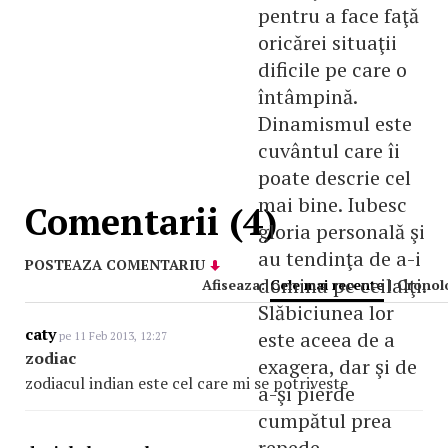
pentru a face faţă
oricărei situaţii
dificile pe care o
întâmpină.
Dinamismul este
cuvântul care îi
poate descrie cel
mai bine. Iubesc
Comentarii (4)
gloria personală şi
au tendinţa de a-i
POSTEAZA COMENTARIU
domina pe ceilalţi.
Afiseaza:
Cele mai recente
|
Cronol
Slăbiciunea lor
caty
este aceea de a
pe 11 Feb 2013, 12:27
zodiac
exagera, dar şi de
zodiacul indian este cel care mi se potriveste
a-şi pierde
cumpătul prea
repede.