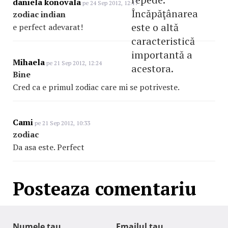
daniela konovala
pe 24 Sep 2012, 12:17
Încăpăţânarea
zodiac indian
este o altă
e perfect adevarat!
caracteristică
importantă a
Mihaela
pe 21 Sep 2012, 12:24
acestora.
Bine
Cred ca e primul zodiac care mi se potriveste.
Cami
pe 21 Sep 2012, 10:33
zodiac
Da asa este. Perfect
Posteaza comentariu
Numele tau
Emailul tau